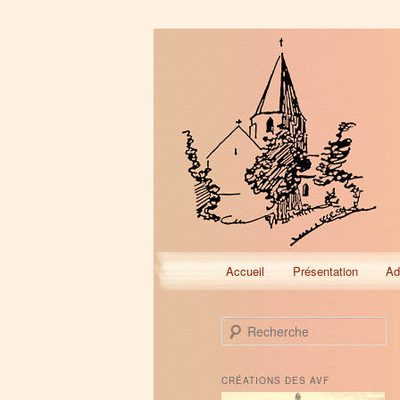
Menu
Accueil
Présentation
Ad
Aller
Aller
principal
au
au
R
e
contenu
contenu
c
h
CRÉATIONS DES AVF
e