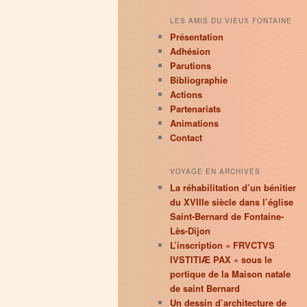
LES AMIS DU VIEUX FONTAINE
Présentation
Adhésion
Parutions
Bibliographie
Actions
Partenariats
Animations
Contact
VOYAGE EN ARCHIVES
La réhabilitation d’un bénitier
du XVIIIe siècle dans l’église
Saint-Bernard de Fontaine-
Lès-Dijon
L’inscription « FRVCTVS
IVSTITIÆ PAX » sous le
portique de la Maison natale
de saint Bernard
Un dessin d’architecture de