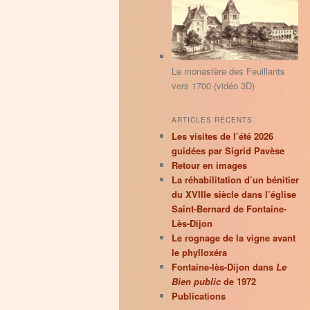
principal
secondaire
r
c
h
e
Le monastère des Feuillants
vers 1700 (vidéo 3D)
ARTICLES RÉCENTS
Les visites de l’été 2026
guidées par Sigrid Pavèse
Retour en images
La réhabilitation d’un bénitier
du XVIIIe siècle dans l’église
Saint-Bernard de Fontaine-
Lès-Dijon
Le rognage de la vigne avant
le phylloxéra
Fontaine-lès-Dijon dans
Le
Bien public
de 1972
Publications