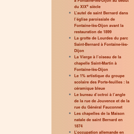
à Fontaine-lès-Dijon au début
e
du XIX
siècle
L’autel de saint Bernard dans
l’église paroissiale de
Fontaine-lès-Dijon avant la
restauration de 1899
La grotte de Lourdes du parc
Saint-Bernard à Fontaine-lès-
Dijon
La Vierge à l’oiseau de la
chapelle Saint-Martin à
Fontaine-lès-Dijon
Le 1% artistique du groupe
scolaire des Porte-feuilles : la
céramique bleue
Le bureau d’octroi à l’angle
de la rue de Jouvence et de la
rue du Général Fauconnet
Les chapelles de la Maison
natale de saint Bernard en
1874
L’occupation allemande en