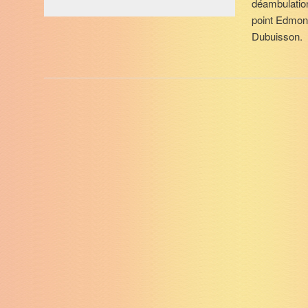
déambulatio
point Edmond
Dubuisson.