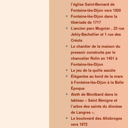
l’église Saint-Bernard de
Fontaine-lès-Dijon vers 1920
Fontaine-lès-Dijon dans la
tibériade de 1717
L’ancien parc Mugnier , 23 rue
Jehly-Bachellier et 1 rue des
Créots
Le chantier de la maison du
pressoir construite par le
chancelier Rolin en 1451 à
Fontaine-lès-Dijon
Le jeu de la quille saoûle
Élégantes au bord de la mare
à Fontaine-lès-Dijon à la Belle
Époque
Aleth de Montbard dans le
tableau « Saint Bénigne et
l’arbre des saints du diocèse
de Langres ».
Le boulevard des Allobroges
vers 1972