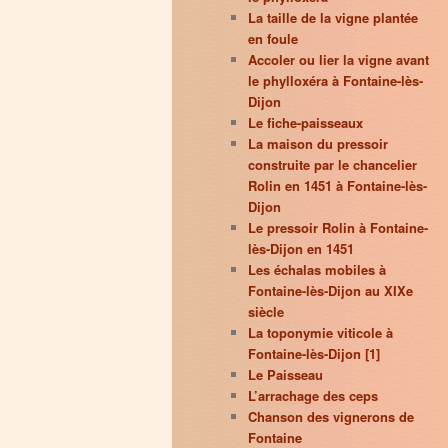
La taille de la vigne plantée
en foule
Accoler ou lier la vigne avant
le phylloxéra à Fontaine-lès-
Dijon
Le fiche-paisseaux
La maison du pressoir
construite par le chancelier
Rolin en 1451 à Fontaine-lès-
Dijon
Le pressoir Rolin à Fontaine-
lès-Dijon en 1451
Les échalas mobiles à
Fontaine-lès-Dijon au XIXe
siècle
La toponymie viticole à
Fontaine-lès-Dijon [1]
Le Paisseau
L’arrachage des ceps
Chanson des vignerons de
Fontaine