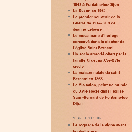
1942 à Fontaine-lès-Dijon
Le Suzon en 1962
Le premier souvenir de la
Guerre de 1914-1918 de
Jeanne Lelièvre
Le mécanisme d’horloge
conservé dans le clocher de
l’église Saint-Bernard
Un socle armorié offert par la
famille Gruet au XVe-XVIe
siècle
La maison natale de saint
Bernard en 1863
La Visitation, peinture murale
du XVIe siècle dans l’église
Saint-Bernard de Fontaine-lès-
Dijon
VIGNE EN ÉCRIN
Le rognage de la vigne avant
le phylloxéra