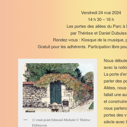
Vendredi 24 mai 2024
14 h 30 – 16 h
Les portes des allées du Parc à 
par Thérèse et Daniel Dubuis
Rendez-vous : Kiosque de la musique, 
Gratuit pour les adhérents. Participation libre po
Nous débuter
avec la notio
La porte d’e
parler des po
Allées, nous
fallait une a
et construir
nous parlero
portes des v
11 rond-point Edmond-Michelet © Thérèse
siècle avec 
Dubuisson