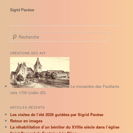
Sigrid Pavèse
R
e
c
h
CRÉATIONS DES AVF
e
r
c
h
e
Le monastère des Feuillants
vers 1700 (vidéo 3D)
ARTICLES RÉCENTS
Les visites de l’été 2026 guidées par Sigrid Pavèse
Retour en images
La réhabilitation d’un bénitier du XVIIIe siècle dans l’église