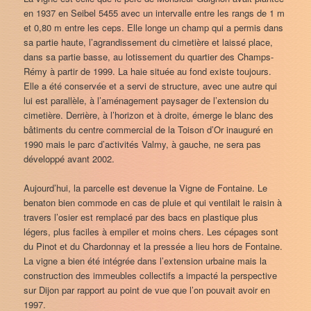
en 1937 en Seibel 5455 avec un intervalle entre les rangs de 1 m
et 0,80 m entre les ceps. Elle longe un champ qui a permis dans
sa partie haute, l’agrandissement du cimetière et laissé place,
dans sa partie basse, au lotissement du quartier des Champs-
Rémy à partir de 1999. La haie située au fond existe toujours.
Elle a été conservée et a servi de structure, avec une autre qui
lui est parallèle, à l’aménagement paysager de l’extension du
cimetière. Derrière, à l’horizon et à droite, émerge le blanc des
bâtiments du centre commercial de la Toison d’Or inauguré en
1990 mais le parc d’activités Valmy, à gauche, ne sera pas
développé avant 2002.
Aujourd’hui, la parcelle est devenue la Vigne de Fontaine. Le
benaton bien commode en cas de pluie et qui ventilait le raisin à
travers l’osier est remplacé par des bacs en plastique plus
légers, plus faciles à empiler et moins chers. Les cépages sont
du Pinot et du Chardonnay et la pressée a lieu hors de Fontaine.
La vigne a bien été intégrée dans l’extension urbaine mais la
construction des immeubles collectifs a impacté la perspective
sur Dijon par rapport au point de vue que l’on pouvait avoir en
1997.