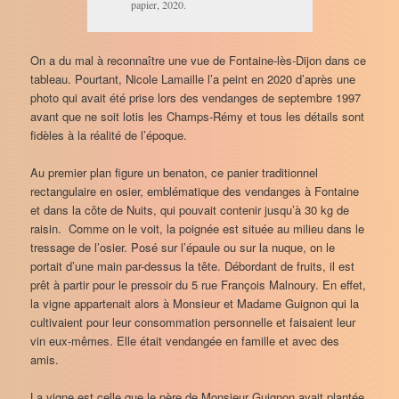
papier, 2020.
On a du mal à reconnaître une vue de Fontaine-lès-Dijon dans ce
tableau. Pourtant, Nicole Lamaille l’a peint en 2020 d’après une
photo qui avait été prise lors des vendanges de septembre 1997
avant que ne soit lotis les Champs-Rémy et tous les détails sont
fidèles à la réalité de l’époque.
Au premier plan figure un benaton, ce panier traditionnel
rectangulaire en osier, emblématique des vendanges à Fontaine
et dans la côte de Nuits, qui pouvait contenir jusqu’à 30 kg de
raisin. Comme on le voit, la poignée est située au milieu dans le
tressage de l’osier. Posé sur l’épaule ou sur la nuque, on le
portait d’une main par-dessus la tête. Débordant de fruits, il est
prêt à partir pour le pressoir du 5 rue François Malnoury. En effet,
la vigne appartenait alors à Monsieur et Madame Guignon qui la
cultivaient pour leur consommation personnelle et faisaient leur
vin eux-mêmes. Elle était vendangée en famille et avec des
amis.
La vigne est celle que le père de Monsieur Guignon avait plantée