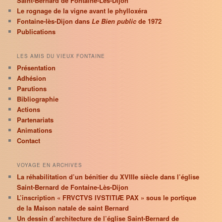
Saint-Bernard de Fontaine-Lès-Dijon
Le rognage de la vigne avant le phylloxéra
Fontaine-lès-Dijon dans
Le Bien public
de 1972
Publications
LES AMIS DU VIEUX FONTAINE
Présentation
Adhésion
Parutions
Bibliographie
Actions
Partenariats
Animations
Contact
VOYAGE EN ARCHIVES
La réhabilitation d’un bénitier du XVIIIe siècle dans l’église
Saint-Bernard de Fontaine-Lès-Dijon
L’inscription « FRVCTVS IVSTITIÆ PAX » sous le portique
de la Maison natale de saint Bernard
Un dessin d’architecture de l’église Saint-Bernard de