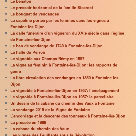
Le bénaton
Le pressoir horizontal de la famille Sicardet
Le bouquet de vendanges
La capeline portée par les femmes dans les vignes à
Fontaine-lès-Dijon
La dalle funéraire d’un vigneron du XVIe siècle dans l’église
de Fontaine-lès-Dijon
Le ban de vendange de 1749 à Fontaine-lès-Dijon
La halle du Perron
Le vignoble aux Champs-Rémy en 1997
La vigne au féminin à Fontaine-lès-Dijon: les rapports de
genre
La libre circulation des vendanges en 1850 à Fontaine-lès-
Dijon
Le vignoble à Fontaine-lès-Dijon en 1957: l’encépagement
Le vignoble à Fontaine-lès-Dijon en 1957: le parcellaire
Un dessin de la cabane du chemin des Vaux à Fontaine
La vendange 2019 de la Vigne de Fontaine
L’encordage et la descente des tonneaux à Fontaine-lès-Dijon
La pressée en 1888
La cabane du chemin des Vaux
Les vignes des Feuillants sous la Révolution