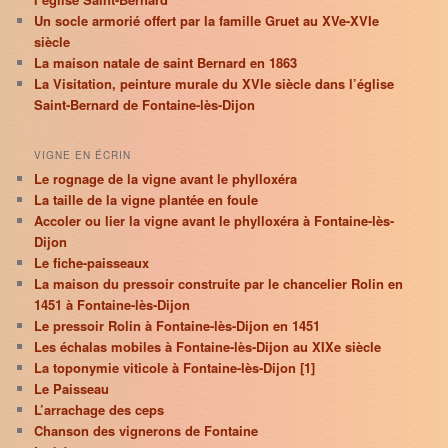
Un socle armorié offert par la famille Gruet au XVe-XVIe
siècle
La maison natale de saint Bernard en 1863
La Visitation, peinture murale du XVIe siècle dans l’église
Saint-Bernard de Fontaine-lès-Dijon
VIGNE EN ÉCRIN
Le rognage de la vigne avant le phylloxéra
La taille de la vigne plantée en foule
Accoler ou lier la vigne avant le phylloxéra à Fontaine-lès-
Dijon
Le fiche-paisseaux
La maison du pressoir construite par le chancelier Rolin en
1451 à Fontaine-lès-Dijon
Le pressoir Rolin à Fontaine-lès-Dijon en 1451
Les échalas mobiles à Fontaine-lès-Dijon au XIXe siècle
La toponymie viticole à Fontaine-lès-Dijon [1]
Le Paisseau
L’arrachage des ceps
Chanson des vignerons de Fontaine