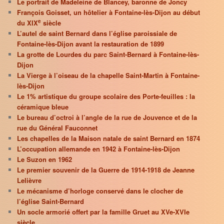
Le portrait de Madeleine de Blancey, baronne de Joncy
François Goisset, un hôtelier à Fontaine-lès-Dijon au début
e
du XIX
siècle
L’autel de saint Bernard dans l’église paroissiale de
Fontaine-lès-Dijon avant la restauration de 1899
La grotte de Lourdes du parc Saint-Bernard à Fontaine-lès-
Dijon
La Vierge à l’oiseau de la chapelle Saint-Martin à Fontaine-
lès-Dijon
Le 1% artistique du groupe scolaire des Porte-feuilles : la
céramique bleue
Le bureau d’octroi à l’angle de la rue de Jouvence et de la
rue du Général Fauconnet
Les chapelles de la Maison natale de saint Bernard en 1874
L’occupation allemande en 1942 à Fontaine-lès-Dijon
Le Suzon en 1962
Le premier souvenir de la Guerre de 1914-1918 de Jeanne
Lelièvre
Le mécanisme d’horloge conservé dans le clocher de
l’église Saint-Bernard
Un socle armorié offert par la famille Gruet au XVe-XVIe
siècle