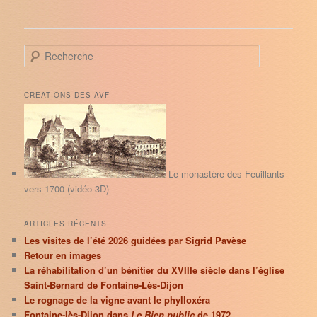
R
e
c
h
CRÉATIONS DES AVF
e
r
c
h
e
Le monastère des Feuillants
vers 1700 (vidéo 3D)
ARTICLES RÉCENTS
Les visites de l’été 2026 guidées par Sigrid Pavèse
Retour en images
La réhabilitation d’un bénitier du XVIIIe siècle dans l’église
Saint-Bernard de Fontaine-Lès-Dijon
Le rognage de la vigne avant le phylloxéra
Fontaine-lès-Dijon dans
Le Bien public
de 1972