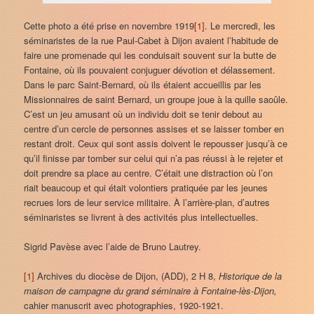
Cette photo a été prise en novembre 1919
[1]
. Le mercredi, les
séminaristes de la rue Paul-Cabet à Dijon avaient l’habitude de
faire une promenade qui les conduisait souvent sur la butte de
Fontaine, où ils pouvaient conjuguer dévotion et délassement.
Dans le parc Saint-Bernard, où ils étaient accueillis par les
Missionnaires de saint Bernard, un groupe joue à la quille saoûle.
C’est un jeu amusant où un individu doit se tenir debout au
centre d’un cercle de personnes assises et se laisser tomber en
restant droit. Ceux qui sont assis doivent le repousser jusqu’à ce
qu’il finisse par tomber sur celui qui n’a pas réussi à le rejeter et
doit prendre sa place au centre. C’était une distraction où l’on
riait beaucoup et qui était volontiers pratiquée par les jeunes
recrues lors de leur service militaire. À l’arrière-plan, d’autres
séminaristes se livrent à des activités plus intellectuelles.
Sigrid Pavèse avec l’aide de Bruno Lautrey.
[1]
Archives du diocèse de Dijon, (ADD), 2 H 8,
Historique de la
maison de campagne du grand séminaire à Fontaine-lès-Dijon,
cahier manuscrit avec photographies, 1920-1921.