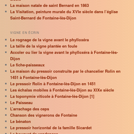
La maison natale de saint Bernard en 1863
La Visitation, peinture murale du XVIe siècle dans l’église
Saint-Bernard de Fontaine-lès-Dijon
VIGNE EN ÉCRIN
Le rognage de la vigne avant le phylloxéra
La taille de la vigne plantée en foule
Accoler ou lier la vigne avant le phylloxéra à Fontaine-lès-
Dijon
Le fiche-paisseaux
La maison du pressoir construite par le chancelier Rolin en
1451 à Fontaine-lès-Dijon
Le pressoir Rolin à Fontaine-lès-Dijon en 1451
Les échalas mobiles à Fontaine-lès-Dijon au XIXe siècle
La toponymie viticole à Fontaine-lès-Dijon [1]
Le Paisseau
L’arrachage des ceps
Chanson des vignerons de Fontaine
Le bénaton
Le pressoir horizontal de la famille Sicardet
Le bouquet de vendanges