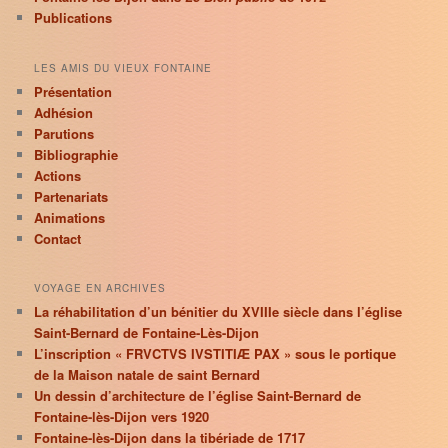
Publications
LES AMIS DU VIEUX FONTAINE
Présentation
Adhésion
Parutions
Bibliographie
Actions
Partenariats
Animations
Contact
VOYAGE EN ARCHIVES
La réhabilitation d’un bénitier du XVIIIe siècle dans l’église
Saint-Bernard de Fontaine-Lès-Dijon
L’inscription « FRVCTVS IVSTITIÆ PAX » sous le portique
de la Maison natale de saint Bernard
Un dessin d’architecture de l’église Saint-Bernard de
Fontaine-lès-Dijon vers 1920
Fontaine-lès-Dijon dans la tibériade de 1717