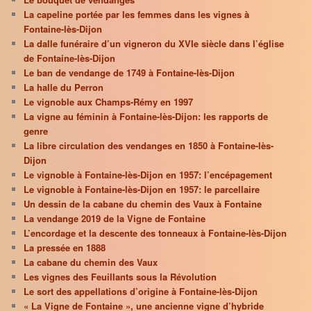
La capeline portée par les femmes dans les vignes à
Fontaine-lès-Dijon
La dalle funéraire d’un vigneron du XVIe siècle dans l’église
de Fontaine-lès-Dijon
Le ban de vendange de 1749 à Fontaine-lès-Dijon
La halle du Perron
Le vignoble aux Champs-Rémy en 1997
La vigne au féminin à Fontaine-lès-Dijon: les rapports de
genre
La libre circulation des vendanges en 1850 à Fontaine-lès-
Dijon
Le vignoble à Fontaine-lès-Dijon en 1957: l’encépagement
Le vignoble à Fontaine-lès-Dijon en 1957: le parcellaire
Un dessin de la cabane du chemin des Vaux à Fontaine
La vendange 2019 de la Vigne de Fontaine
L’encordage et la descente des tonneaux à Fontaine-lès-Dijon
La pressée en 1888
La cabane du chemin des Vaux
Les vignes des Feuillants sous la Révolution
Le sort des appellations d’origine à Fontaine-lès-Dijon
« La Vigne de Fontaine », une ancienne vigne d’hybride