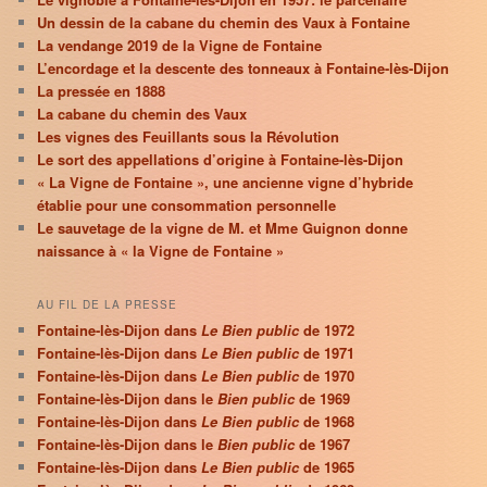
Un dessin de la cabane du chemin des Vaux à Fontaine
La vendange 2019 de la Vigne de Fontaine
L’encordage et la descente des tonneaux à Fontaine-lès-Dijon
La pressée en 1888
La cabane du chemin des Vaux
Les vignes des Feuillants sous la Révolution
Le sort des appellations d’origine à Fontaine-lès-Dijon
« La Vigne de Fontaine », une ancienne vigne d’hybride
établie pour une consommation personnelle
Le sauvetage de la vigne de M. et Mme Guignon donne
naissance à « la Vigne de Fontaine »
AU FIL DE LA PRESSE
Fontaine-lès-Dijon dans
Le Bien public
de 1972
Fontaine-lès-Dijon dans
Le Bien public
de 1971
Fontaine-lès-Dijon dans
Le Bien public
de 1970
Fontaine-lès-Dijon dans le
Bien public
de 1969
Fontaine-lès-Dijon dans
Le Bien public
de 1968
Fontaine-lès-Dijon dans le
Bien public
de 1967
Fontaine-lès-Dijon dans
Le Bien public
de 1965