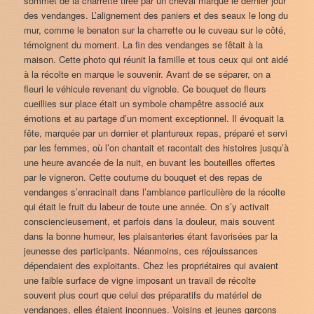
sommet de la charrette tirée par un cheval marque le dernier jour
des vendanges. L’alignement des paniers et des seaux le long du
mur, comme le benaton sur la charrette ou le cuveau sur le côté,
témoignent du moment. La fin des vendanges se fêtait à la
maison. Cette photo qui réunit la famille et tous ceux qui ont aidé
à la récolte en marque le souvenir. Avant de se séparer, on a
fleuri le véhicule revenant du vignoble. Ce bouquet de fleurs
cueillies sur place était un symbole champêtre associé aux
émotions et au partage d’un moment exceptionnel. Il évoquait la
fête, marquée par un dernier et plantureux repas, préparé et servi
par les femmes, où l’on chantait et racontait des histoires jusqu’à
une heure avancée de la nuit, en buvant les bouteilles offertes
par le vigneron. Cette coutume du bouquet et des repas de
vendanges s’enracinait dans l’ambiance particulière de la récolte
qui était le fruit du labeur de toute une année. On s’y activait
consciencieusement, et parfois dans la douleur, mais souvent
dans la bonne humeur, les plaisanteries étant favorisées par la
jeunesse des participants. Néanmoins, ces réjouissances
dépendaient des exploitants. Chez les propriétaires qui avaient
une faible surface de vigne imposant un travail de récolte
souvent plus court que celui des préparatifs du matériel de
vendanges, elles étaient inconnues. Voisins et jeunes garçons