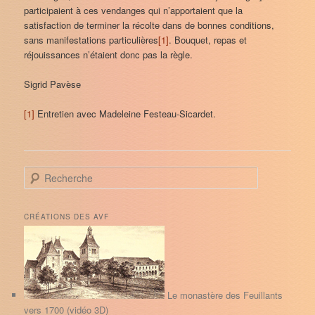
participaient à ces vendanges qui n’apportaient que la
satisfaction de terminer la récolte dans de bonnes conditions,
sans manifestations particulières
[1]
. Bouquet, repas et
réjouissances n’étaient donc pas la règle.
Sigrid Pavèse
[1]
Entretien avec Madeleine Festeau-Sicardet.
R
e
c
h
CRÉATIONS DES AVF
e
r
c
h
e
Le monastère des Feuillants
vers 1700 (vidéo 3D)