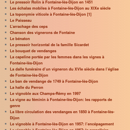
Le pressoir Rolin à Fontaine-lès-Dijon en 1451
Les échalas mobiles à Fontaine-lès-Dijon au XIXe siècle
La toponymie viticole à Fontaine-lès-Dijon [1]
Le Paisseau
L’arrachage des ceps
Chanson des vignerons de Fontaine
Le bénaton
Le pressoir horizontal de la famille Sicardet
Le bouquet de vendanges
La capeline portée par les femmes dans les vignes à
Fontaine-lès-Dijon
La dalle funéraire d’un vigneron du XVIe siècle dans l’église
de Fontaine-lès-Dijon
Le ban de vendange de 1749 à Fontaine-lès-Dijon
La halle du Perron
Le vignoble aux Champs-Rémy en 1997
La vigne au féminin à Fontaine-lès-Dijon: les rapports de
genre
La libre circulation des vendanges en 1850 à Fontaine-lès-
Dijon
Le vignoble à Fontaine-lès-Dijon en 1957: l’encépagement
Le vignoble à Fontaine-lès-Dijon en 1957: le parcellaire