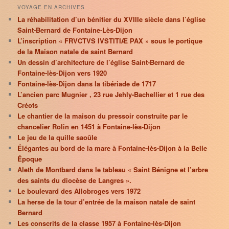
VOYAGE EN ARCHIVES
La réhabilitation d’un bénitier du XVIIIe siècle dans l’église
Saint-Bernard de Fontaine-Lès-Dijon
L’inscription « FRVCTVS IVSTITIÆ PAX » sous le portique
de la Maison natale de saint Bernard
Un dessin d’architecture de l’église Saint-Bernard de
Fontaine-lès-Dijon vers 1920
Fontaine-lès-Dijon dans la tibériade de 1717
L’ancien parc Mugnier , 23 rue Jehly-Bachellier et 1 rue des
Créots
Le chantier de la maison du pressoir construite par le
chancelier Rolin en 1451 à Fontaine-lès-Dijon
Le jeu de la quille saoûle
Élégantes au bord de la mare à Fontaine-lès-Dijon à la Belle
Époque
Aleth de Montbard dans le tableau « Saint Bénigne et l’arbre
des saints du diocèse de Langres ».
Le boulevard des Allobroges vers 1972
La herse de la tour d’entrée de la maison natale de saint
Bernard
Les conscrits de la classe 1957 à Fontaine-lès-Dijon