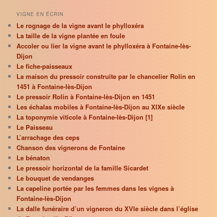
VIGNE EN ÉCRIN
Le rognage de la vigne avant le phylloxéra
La taille de la vigne plantée en foule
Accoler ou lier la vigne avant le phylloxéra à Fontaine-lès-
Dijon
Le fiche-paisseaux
La maison du pressoir construite par le chancelier Rolin en
1451 à Fontaine-lès-Dijon
Le pressoir Rolin à Fontaine-lès-Dijon en 1451
Les échalas mobiles à Fontaine-lès-Dijon au XIXe siècle
La toponymie viticole à Fontaine-lès-Dijon [1]
Le Paisseau
L’arrachage des ceps
Chanson des vignerons de Fontaine
Le bénaton
Le pressoir horizontal de la famille Sicardet
Le bouquet de vendanges
La capeline portée par les femmes dans les vignes à
Fontaine-lès-Dijon
La dalle funéraire d’un vigneron du XVIe siècle dans l’église