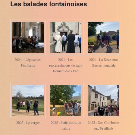
Les balades fontainoises
2024 : L’église des
2024 : Les
2024 : La Deuxième
Feuillants
représentations de saint
Guerre mondiale
Bernard dans l’art
2025 : Le verger
2025 : Petits coins de
2025 : Des Combottes
nature
aux Feuillants