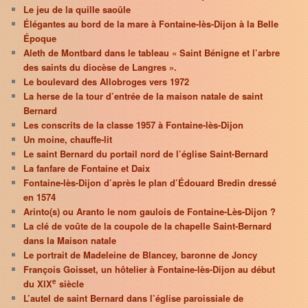
Le jeu de la quille saoûle
Élégantes au bord de la mare à Fontaine-lès-Dijon à la Belle
Époque
Aleth de Montbard dans le tableau « Saint Bénigne et l’arbre
des saints du diocèse de Langres ».
Le boulevard des Allobroges vers 1972
La herse de la tour d’entrée de la maison natale de saint
Bernard
Les conscrits de la classe 1957 à Fontaine-lès-Dijon
Un moine, chauffe-lit
Le saint Bernard du portail nord de l’église Saint-Bernard
La fanfare de Fontaine et Daix
Fontaine-lès-Dijon d’après le plan d’Édouard Bredin dressé
en 1574
Arinto(s) ou Aranto le nom gaulois de Fontaine-Lès-Dijon ?
La clé de voûte de la coupole de la chapelle Saint-Bernard
dans la Maison natale
Le portrait de Madeleine de Blancey, baronne de Joncy
François Goisset, un hôtelier à Fontaine-lès-Dijon au début
e
du XIX
siècle
L’autel de saint Bernard dans l’église paroissiale de