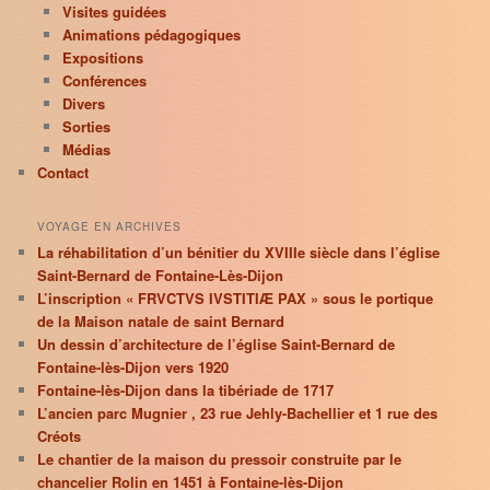
Visites guidées
Animations pédagogiques
Expositions
Conférences
Divers
Sorties
Médias
Contact
VOYAGE EN ARCHIVES
La réhabilitation d’un bénitier du XVIIIe siècle dans l’église
Saint-Bernard de Fontaine-Lès-Dijon
L’inscription « FRVCTVS IVSTITIÆ PAX » sous le portique
de la Maison natale de saint Bernard
Un dessin d’architecture de l’église Saint-Bernard de
Fontaine-lès-Dijon vers 1920
Fontaine-lès-Dijon dans la tibériade de 1717
L’ancien parc Mugnier , 23 rue Jehly-Bachellier et 1 rue des
Créots
Le chantier de la maison du pressoir construite par le
chancelier Rolin en 1451 à Fontaine-lès-Dijon