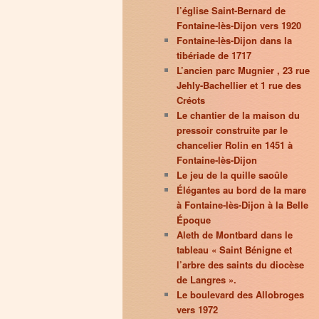
l’église Saint-Bernard de
Fontaine-lès-Dijon vers 1920
Fontaine-lès-Dijon dans la
tibériade de 1717
L’ancien parc Mugnier , 23 rue
Jehly-Bachellier et 1 rue des
Créots
Le chantier de la maison du
pressoir construite par le
chancelier Rolin en 1451 à
Fontaine-lès-Dijon
Le jeu de la quille saoûle
Élégantes au bord de la mare
à Fontaine-lès-Dijon à la Belle
Époque
Aleth de Montbard dans le
tableau « Saint Bénigne et
l’arbre des saints du diocèse
de Langres ».
Le boulevard des Allobroges
vers 1972