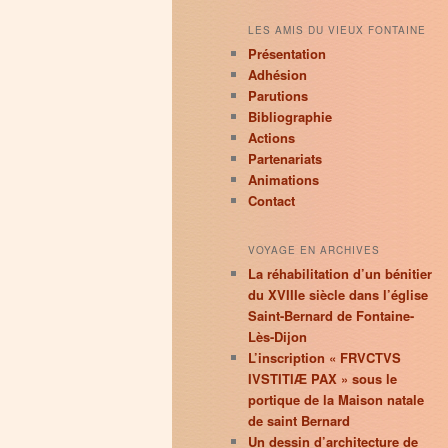
LES AMIS DU VIEUX FONTAINE
Présentation
Adhésion
Parutions
Bibliographie
Actions
Partenariats
Animations
Contact
VOYAGE EN ARCHIVES
La réhabilitation d’un bénitier
du XVIIIe siècle dans l’église
Saint-Bernard de Fontaine-
Lès-Dijon
L’inscription « FRVCTVS
IVSTITIÆ PAX » sous le
portique de la Maison natale
de saint Bernard
Un dessin d’architecture de