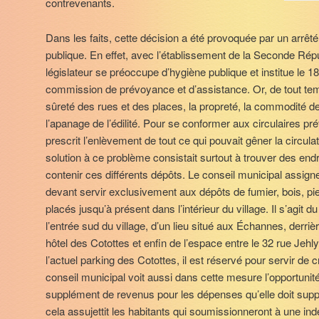
contrevenants.
Dans les faits, cette décision a été provoquée par un arrêté 
publique. En effet, avec l’établissement de la Seconde Répub
législateur se préoccupe d’hygiène publique et institue le
commission de prévoyance et d’assistance. Or, de tout temps
sûreté des rues et des places, la propreté, la commodité de
l’apanage de l’édilité. Pour se conformer aux circulaires pr
prescrit l’enlèvement de tout ce qui pouvait gêner la circulat
solution à ce problème consistait surtout à trouver des en
contenir ces différents dépôts. Le conseil municipal assig
devant servir exclusivement aux dépôts de fumier, bois, pier
placés jusqu’à présent dans l’intérieur du village. Il s’agit d
l’entrée sud du village, d’un lieu situé aux Échannes, derrièr
hôtel des Cotottes et enfin de l’espace entre le 32 rue Jehl
l’actuel parking des Cotottes, il est réservé pour servir de 
conseil municipal voit aussi dans cette mesure l’opportuni
supplément de revenus pour les dépenses qu’elle doit supp
cela assujettit les habitants qui soumissionneront à une in