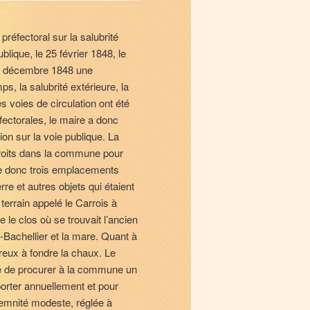
préfectoral sur la salubrité
lique, le 25 février 1848, le
 18 décembre 1848 une
, la salubrité extérieure, la
s voies de circulation ont été
éfectorales, le maire a donc
ion sur la voie publique. La
droits dans la commune pour
ne donc trois emplacements
re et autres objets qui étaient
u terrain appelé le Carrois à
e le clos où se trouvait l’ancien
y-Bachellier et la mare. Quant à
creux à fondre la chaux. Le
té de procurer à la commune un
orter annuellement et pour
demnité modeste, réglée à