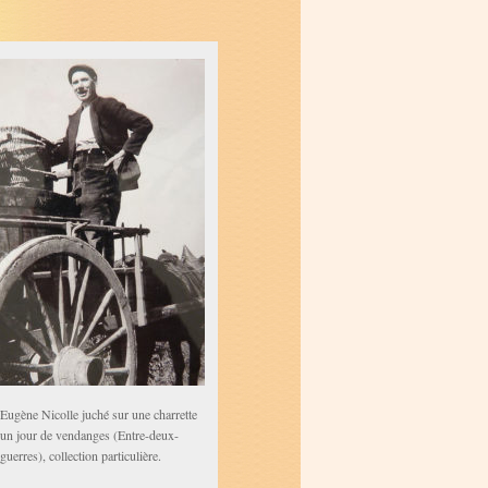
Eugène Nicolle juché sur une charrette
un jour de vendanges (Entre-deux-
guerres), collection particulière.