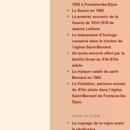
1942 à Fontaine-lès-Dijon
Le Suzon en 1962
Le premier souvenir de la
Guerre de 1914-1918 de
Jeanne Lelièvre
Le mécanisme d’horloge
conservé dans le clocher de
l’église Saint-Bernard
Un socle armorié offert par la
famille Gruet au XVe-XVIe
siècle
La maison natale de saint
Bernard en 1863
La Visitation, peinture murale
du XVIe siècle dans l’église
Saint-Bernard de Fontaine-lès-
Dijon
VIGNE EN ÉCRIN
Le rognage de la vigne avant
le phylloxéra