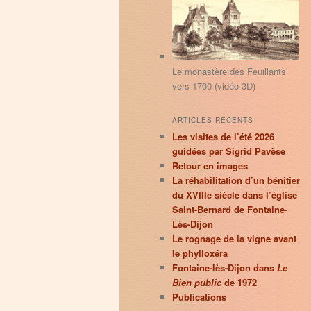
principal
secondaire
r
c
h
e
Le monastère des Feuillants
vers 1700 (vidéo 3D)
ARTICLES RÉCENTS
Les visites de l’été 2026
guidées par Sigrid Pavèse
Retour en images
La réhabilitation d’un bénitier
du XVIIIe siècle dans l’église
Saint-Bernard de Fontaine-
Lès-Dijon
Le rognage de la vigne avant
le phylloxéra
Fontaine-lès-Dijon dans
Le
Bien public
de 1972
Publications