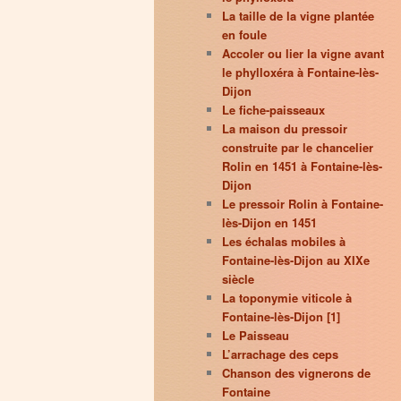
La taille de la vigne plantée
en foule
Accoler ou lier la vigne avant
le phylloxéra à Fontaine-lès-
Dijon
Le fiche-paisseaux
La maison du pressoir
construite par le chancelier
Rolin en 1451 à Fontaine-lès-
Dijon
Le pressoir Rolin à Fontaine-
lès-Dijon en 1451
Les échalas mobiles à
Fontaine-lès-Dijon au XIXe
siècle
La toponymie viticole à
Fontaine-lès-Dijon [1]
Le Paisseau
L’arrachage des ceps
Chanson des vignerons de
Fontaine