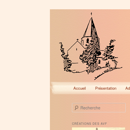
Menu
Accueil
Présentation
Ad
Aller
Aller
principal
au
au
R
e
contenu
contenu
c
h
CRÉATIONS DES AVF
e