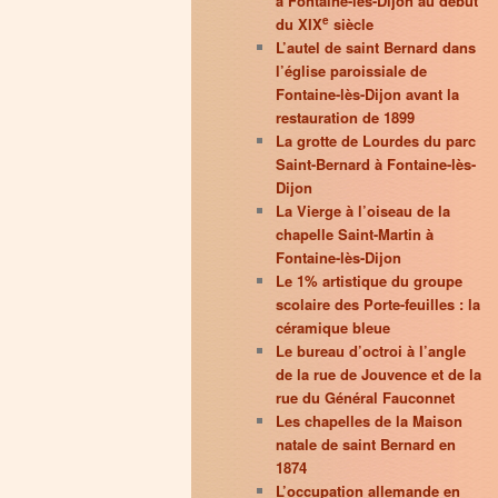
à Fontaine-lès-Dijon au début
e
du XIX
siècle
L’autel de saint Bernard dans
l’église paroissiale de
Fontaine-lès-Dijon avant la
restauration de 1899
La grotte de Lourdes du parc
Saint-Bernard à Fontaine-lès-
Dijon
La Vierge à l’oiseau de la
chapelle Saint-Martin à
Fontaine-lès-Dijon
Le 1% artistique du groupe
scolaire des Porte-feuilles : la
céramique bleue
Le bureau d’octroi à l’angle
de la rue de Jouvence et de la
rue du Général Fauconnet
Les chapelles de la Maison
natale de saint Bernard en
1874
L’occupation allemande en