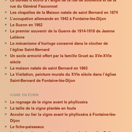
rue du Général Fauconnet
Les chapelles de la Maison natale de saint Bernard en 1874
L’occupation allemande en 1942 à Fontaine-lès-Dijon
Le Suzon en 1962
Le premier souvenir de la Guerre de 1914-1918 de Jeanne
Lelièvre
Le mécanisme d’horloge conservé dans le clocher de
l’église Saint-Bernard
Un socle armorié offert par la famille Gruet au XVe-XVIe
siècle
La maison natale de saint Bernard en 1863
La Visitation, peinture murale du XVIe siècle dans l’église
Saint-Bernard de Fontaine-lès-Dijon
VIGNE EN ÉCRIN
Le rognage de la vigne avant le phylloxéra
La taille de la vigne plantée en foule
Accoler ou lier la vigne avant le phylloxéra à Fontaine-lès-
Dijon
Le fiche-paisseaux