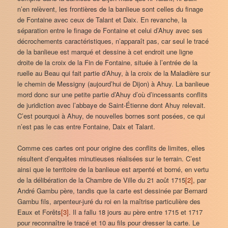
n’en relèvent, les frontières de la banlieue sont celles du finage
de Fontaine avec ceux de Talant et Daix. En revanche, la
séparation entre le finage de Fontaine et celui d’Ahuy avec ses
décrochements caractéristiques, n’apparaît pas, car seul le tracé
de la banlieue est marqué et dessine à cet endroit une ligne
droite de la croix de la Fin de Fontaine, située à l’entrée de la
ruelle au Beau qui fait partie d’Ahuy, à la croix de la Maladière sur
le chemin de Messigny (aujourd’hui de Dijon) à Ahuy. La banlieue
mord donc sur une petite partie d’Ahuy d’où d’incessants conflits
de juridiction avec l’abbaye de Saint-Étienne dont Ahuy relevait.
C’est pourquoi à Ahuy, de nouvelles bornes sont posées, ce qui
n’est pas le cas entre Fontaine, Daix et Talant.
Comme ces cartes ont pour origine des conflits de limites, elles
résultent d’enquêtes minutieuses réalisées sur le terrain. C’est
ainsi que le territoire de la banlieue est arpenté et borné, en vertu
de la délibération de la Chambre de Ville du 21 août 1715
[2]
, par
André Gambu père, tandis que la carte est dessinée par Bernard
Gambu fils, arpenteur-juré du roi en la maîtrise particulière des
Eaux et Forêts
[3]
. Il a fallu 18 jours au père entre 1715 et 1717
pour reconnaître le tracé et 10 au fils pour dresser la carte. Le