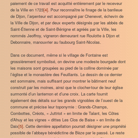
paiement de ce travail est acquitté entièrement par le receveur
de la Ville en 1723
[4]
. Pour reconnaître le finage de la banlieue
de Dijon, l’arpenteur est accompagné par Chenevet, échevin de
la Ville de Dijon, et par deux experts désignés par les abbés de
Saint-Étienne et de Saint-Bénigne et agréés par la Ville, les
nommés Jeoffroy, vigneron demeurant rue Roulotte à Dijon et
Debonnaire, manouvrier au faubourg Saint-Nicolas.
Dans ce document, même si le village de Fontaine est
grossièrement symbolisé, on devine une modeste bourgade dont
les maisons sont groupées au pied de la colline dominée par
l’église et le monastère des Feuillants. Le dessin de ce dernier
est sommaire, mais suffisant pour montrer le bâtiment neuf
construit par les moines, ainsi que le clocher-tour de leur église
surmonté d’un lanternon et d’une croix. La carte fournit
également des détails sur les grands vignobles de l’ouest de la
commune et précise leur toponymie : Grands-Champs,
Combottes, Créots, « Juttriot » en limite de Talant, les Côtes
d’Ahuy et les vignes « dittes Les Clos de Baise » en limite de
Daix
[5]
. Cette dernière appellation pourrait désigner une propriété
possible de l’abbaye bénédictine de Bèze par le passé. Le reste