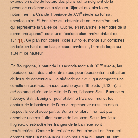
exposé en salle de lecture des plans qui témoignent de la
présence ancienne de la vigne à Dijon et aux alentours,
e
notamment la Grande Tibériade du XVI
siècle au format
spectaculaire. Si Fontaine est absente de cette dernière carte,
qui représente la vallée de l’Ouche, en revanche le territoire de la
commune apparaît dans une tibériade plus tardive datant de
1717
[1]
. Ce plan non coloré, collé sur toile, monté sur corniches
en bois en haut et en bas, mesure environ 1,44 m de large sur
1,34 m de hauteur.
e
En Bourgogne, à partir de la seconde moitié du XV
siècle, les
tibériades sont des cartes dressées pour représenter la situation
de lieux de contentieux. La tibériade de 1717, qui comporte une
échelle en perches, chaque perche ayant 19 pieds (6,13 m), a
été commanditée par la Ville de Dijon, l’abbaye Saint-Étienne et
l’abbaye Saint-Bénigne, pour établir, à frais communs, les
confins de la banlieue de Dijon et représenter ainsi les droits
respectifs de chaque partie. Sur un tel plan, il ne faut pas
chercher une restitution exacte de l’espace. Seuls les lieux
litigieux, c’est-à-dire les franges de la banlieue sont
représentées. Comme le territoire de Fontaine est entièrement
compris dans la banlieue de Dijon mais que ni Talant, ni Daix