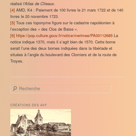
réalisé
l’Atlas de Cîteaux.
[4]
AMD, K4 : Paiement de 100 livres le 21 mars 1722 et de 140
livres le 20 novembre 1723.
[5]
Tous ces toponyme figure sur le cadastre napoléonien à
l’exception des « des Clos de Baise ».
[6]
https://pop.culture.gouv.fr/notice/merimee/PA00112685
La
notice indique 1370, mais il s’agit bien de 1570. Cette borne
serait l’une des deux bornes indiquées dans la tibériade et
situées à l’angle du boulevard des Clomiers et de la route de
Troyes.
R
e
c
h
CRÉATIONS DES AVF
e
r
c
h
e