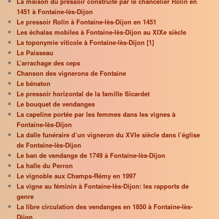
La maison du pressoir construite par le chancelier Rolin en
1451 à Fontaine-lès-Dijon
Le pressoir Rolin à Fontaine-lès-Dijon en 1451
Les échalas mobiles à Fontaine-lès-Dijon au XIXe siècle
La toponymie viticole à Fontaine-lès-Dijon [1]
Le Paisseau
L’arrachage des ceps
Chanson des vignerons de Fontaine
Le bénaton
Le pressoir horizontal de la famille Sicardet
Le bouquet de vendanges
La capeline portée par les femmes dans les vignes à
Fontaine-lès-Dijon
La dalle funéraire d’un vigneron du XVIe siècle dans l’église
de Fontaine-lès-Dijon
Le ban de vendange de 1749 à Fontaine-lès-Dijon
La halle du Perron
Le vignoble aux Champs-Rémy en 1997
La vigne au féminin à Fontaine-lès-Dijon: les rapports de
genre
La libre circulation des vendanges en 1850 à Fontaine-lès-
Dijon