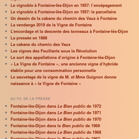
Le vignoble à Fontaine-lès-Dijon en 1957: l’encépagement
Le vignoble à Fontaine-lès-Dijon en 1957: le parcellaire
Un dessin de la cabane du chemin des Vaux à Fontaine
La vendange 2019 de la Vigne de Fontaine
L’encordage et la descente des tonneaux à Fontaine-lès-Dijon
La pressée en 1888
La cabane du chemin des Vaux
Les vignes des Feuillants sous la Révolution
Le sort des appellations d’origine à Fontaine-lès-Dijon
« La Vigne de Fontaine », une ancienne vigne d’hybride
établie pour une consommation personnelle
Le sauvetage de la vigne de M. et Mme Guignon donne
naissance à « la Vigne de Fontaine »
AU FIL DE LA PRESSE
Fontaine-lès-Dijon dans
Le Bien public
de 1972
Fontaine-lès-Dijon dans
Le Bien public
de 1971
Fontaine-lès-Dijon dans
Le Bien public
de 1970
Fontaine-lès-Dijon dans le
Bien public
de 1969
Fontaine-lès-Dijon dans
Le Bien public
de 1968
Fontaine-lès-Dijon dans le
Bien public
de 1967