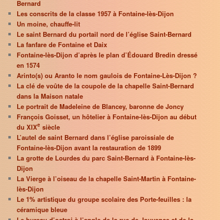
Bernard
Les conscrits de la classe 1957 à Fontaine-lès-Dijon
Un moine, chauffe-lit
Le saint Bernard du portail nord de l’église Saint-Bernard
La fanfare de Fontaine et Daix
Fontaine-lès-Dijon d’après le plan d’Édouard Bredin dressé
en 1574
Arinto(s) ou Aranto le nom gaulois de Fontaine-Lès-Dijon ?
La clé de voûte de la coupole de la chapelle Saint-Bernard
dans la Maison natale
Le portrait de Madeleine de Blancey, baronne de Joncy
François Goisset, un hôtelier à Fontaine-lès-Dijon au début
e
du XIX
siècle
L’autel de saint Bernard dans l’église paroissiale de
Fontaine-lès-Dijon avant la restauration de 1899
La grotte de Lourdes du parc Saint-Bernard à Fontaine-lès-
Dijon
La Vierge à l’oiseau de la chapelle Saint-Martin à Fontaine-
lès-Dijon
Le 1% artistique du groupe scolaire des Porte-feuilles : la
céramique bleue
Le bureau d’octroi à l’angle de la rue de Jouvence et de la