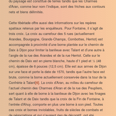
du paysage est constitué de terres tandis que les Charmes
d’Aran, comme leur nom l’indique, sont des friches aux contours
nets et biens délimités.
Cette tibériade offre aussi des informations sur les repères
spatiaux retenus par les enquêteurs. Pour Fontaine, il s’agit de
trois croix. La croix au carrefour des 5 rues (actuellement
Arandes, Bourgogne, Grands-Champs, Combottes, Herriot) est
accompagnée à proximité d’une borne plantée sur le chemin de
Daix à Dijon pour limiter la banlieue avec Talant et d’une autre à
l’angle de la rue des Arandes et de la rue Herriot. Celle sur le
chemin de Daix est en pierre blanche, haute d’1 pied et ½ (48
cm), épaisse de 6 pouces (12,5 cm). Elle est aux armes de Dijon
sur une face et porte la date de 1570, tandis que l’autre face est
brute, comme la borne actuellement conservée dans la tour de la
Confrérie à Talant
[6]
. La croix d’Aran, au milieu du carrefour de
l’actuel chemin des Charmes d’Aran et de la rue des Peupliers,
sert quant à elle de borne à la banlieue de Dijon avec les finages
de Talant et de Daix tandis que la croix de la Fin de Fontaine, à
l’entrée d’Ahuy, comporte en plus une borne à son pied. Toutes
ces croix et bornes inviolables, fruits de siècles de combats et
de négociations et qui n’avaient rien de décoratif, ont été