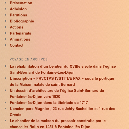
Présentation
Adhésion
Parutions
Bibliographie
Actions
Partenariats
Animations
Contact
VOYAGE EN ARCHIVES
La réhabilitation d’un bénitier du XVIIIe siècle dans l’église
Saint-Bernard de Fontaine-Lès-Dijon
L’inscription « FRVCTVS IVSTITIÆ PAX » sous le portique
de la Maison natale de saint Bernard
Un dessin d’architecture de l’église Saint-Bernard de
Fontaine-lès-Dijon vers 1920
Fontaine-lès-Dijon dans la tibériade de 1717
L’ancien parc Mugnier , 23 rue Jehly-Bachellier et 1 rue des
Créots
Le chantier de la maison du pressoir construite par le
chancelier Rolin en 1451 à Fontaine-lès-Dijon