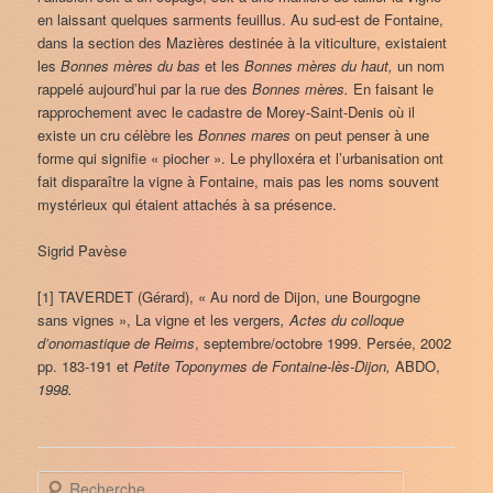
en laissant quelques sarments feuillus. Au sud-est de Fontaine,
dans la section des Mazières destinée à la viticulture, existaient
les
Bonnes mères du bas
et les
Bonnes mères du haut,
un nom
rappelé aujourd’hui par la rue des
Bonnes mères.
En faisant le
rapprochement avec le cadastre de Morey-Saint-Denis où il
existe un cru célèbre les
Bonnes mares
on peut penser à une
forme qui signifie « piocher ». Le phylloxéra et l’urbanisation ont
fait disparaître la vigne à Fontaine, mais pas les noms souvent
mystérieux qui étaient attachés à sa présence.
Sigrid Pavèse
[1] TAVERDET (Gérard), « Au nord de Dijon, une Bourgogne
sans vignes », La vigne et les vergers
, Actes du colloque
d’onomastique de Reims
, septembre/octobre 1999. Persée, 2002
pp. 183-191 et
Petite Toponymes de Fontaine-lès-Dijon,
ABDO,
1998.
R