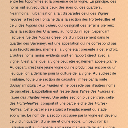
entre les toponymes et la présence de la vigne. En principe, ces
noms ont survécu dans ceux des rues ou des quartiers.
Néanmoins, l’urbanisation a fait disparaître celui des
Vignes
neuves,
à l’est de Fontaine dans la section des Porte-feuilles et
celui des
Vignes des Craies,
qui désignait des terrains pierreux
dans la section des Charmes, au nord du village. Cependant,
l’actuelle rue des
Vignes
créée lors d’un lotissement dans le
quartier des Saverney, est une appellation qui ne correspond pas
à un lieu-dit ancien, même si la vigne était présente à cet endroit.
D’autres noms moins évidents sont en rapport direct avec la
vigne. C’est ainsi que la vigne peut être également appelé
plante
.
Au départ, c’est une jeune vigne qui ne produit pas encore ou un
lieu que l’on a défriché pour la culture de la vigne. Au sud-est de
Fontaine, toute une section du cadastre limitée par la route
d’Ahuy s’intitulait
Aux Plantes
et ne possède pas d’autres noms
de parcelles. L’appellation est restée dans l
’allée des Plantes
et
l
’allée des Plantes vives
. Une autre section plus centrale, celle
des
Porte-feuilles,
comportait une parcelle dite des
Portes-
feuilles.
Cette parcelle se situait à l’emplacement du stade
éponyme. Le nom de la section occupée par la vigne est devenu
celui d’un quartier, d’une rue et d’une école. On peut voir ici
l’allusion soit à un cépage, soit à une manière de tailler la vigne