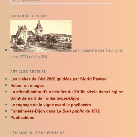
e
c
h
CRÉATIONS DES AVF
e
r
c
h
e
Le monastère des Feuillants
vers 1700 (vidéo 3D)
ARTICLES RÉCENTS
Les visites de l’été 2026 guidées par Sigrid Pavèse
Retour en images
La réhabilitation d’un bénitier du XVIIIe siècle dans l’église
Saint-Bernard de Fontaine-Lès-Dijon
Le rognage de la vigne avant le phylloxéra
Fontaine-lès-Dijon dans
Le Bien public
de 1972
Publications
LES AMIS DU VIEUX FONTAINE