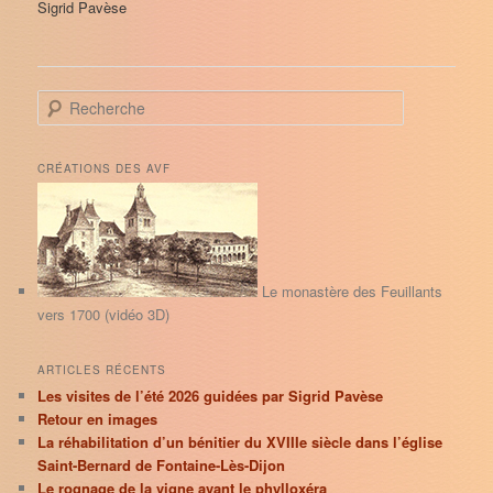
Sigrid Pavèse
R
e
c
h
CRÉATIONS DES AVF
e
r
c
h
e
Le monastère des Feuillants
vers 1700 (vidéo 3D)
ARTICLES RÉCENTS
Les visites de l’été 2026 guidées par Sigrid Pavèse
Retour en images
La réhabilitation d’un bénitier du XVIIIe siècle dans l’église
Saint-Bernard de Fontaine-Lès-Dijon
Le rognage de la vigne avant le phylloxéra