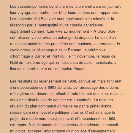
Les sapeurs-pompiers bénéficient de la bienveillance du journal :
leur voyage, leur sortie, leur fête, leurs actions sont rapportées.
Les concerts de l’Eau vive sont également bien relayés et la
réception par la municipalité d’une chorale canadienne
appartenant comme l’Eau vive au mouvement « À Cœur Joie »
est mise en valeur avec un échange de drapeau. Le quotidien
renseigne aussi sur les premières communions, la kermesse, le
cyclo-cross, le pèlerinage à saint Bernard, la cérémonie
d’hommage à Darnet et Pontiroli, le 11 novembre, le repas de
Noël du troisième âge qui, en l’absence de salle municipale, à
lieu dans le réfectoire de l’entreprise Paquet.
Les résultats du recensement de 1968, connus en mars font état
d’une population de 3 698 habitants. Le ramassage des ordures
ménagères est désormais effectué trois fois par semaine, mais la
deuxième distribution de courrier est supprimée. La mise en
révision du plan communal d’urbanisme par le préfet donne
naissance à une nouvelle politique urbaine. C’est ainsi que le
projet de rocade nord-ouest, qui avait été abandonné en 1963,
est repris. À la demande de l’inspecteur d’académie, le conseil
municipal accepte l’implantation d’un collège d’enseignement