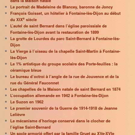
dans la Maison natale
Le portrait de Madeleine de Blancey, baronne de Joncy
François Goisset, un hôtelier à Fontaine-lès-Dijon au début
e
du XIX
siècle
L’autel de saint Bernard dans l’église paroissiale de
Fontaine-lès-Dijon avant la restauration de 1899
La grotte de Lourdes du parc Saint-Bernard à Fontaine-lès-
Dijon
La Vierge à l’oiseau de la chapelle Saint-Martin à Fontaine-
lès-Dijon
Le 1% artistique du groupe scolaire des Porte-feuilles : la
céramique bleue
Le bureau d’octroi à l’angle de la rue de Jouvence et de la
rue du Général Fauconnet
Les chapelles de la Maison natale de saint Bernard en 1874
L’occupation allemande en 1942 à Fontaine-lès-Dijon
Le Suzon en 1962
Le premier souvenir de la Guerre de 1914-1918 de Jeanne
Lelièvre
Le mécanisme d’horloge conservé dans le clocher de
l’église Saint-Bernard
Un socle armorié offert par la famille Gruet au XVe-XVIe