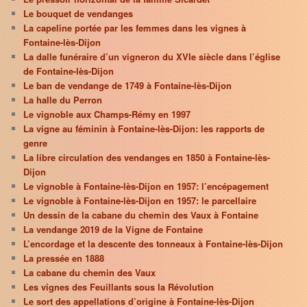
Le bouquet de vendanges
La capeline portée par les femmes dans les vignes à
Fontaine-lès-Dijon
La dalle funéraire d’un vigneron du XVIe siècle dans l’église
de Fontaine-lès-Dijon
Le ban de vendange de 1749 à Fontaine-lès-Dijon
La halle du Perron
Le vignoble aux Champs-Rémy en 1997
La vigne au féminin à Fontaine-lès-Dijon: les rapports de
genre
La libre circulation des vendanges en 1850 à Fontaine-lès-
Dijon
Le vignoble à Fontaine-lès-Dijon en 1957: l’encépagement
Le vignoble à Fontaine-lès-Dijon en 1957: le parcellaire
Un dessin de la cabane du chemin des Vaux à Fontaine
La vendange 2019 de la Vigne de Fontaine
L’encordage et la descente des tonneaux à Fontaine-lès-Dijon
La pressée en 1888
La cabane du chemin des Vaux
Les vignes des Feuillants sous la Révolution
Le sort des appellations d’origine à Fontaine-lès-Dijon