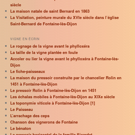
siècle
La maison natale de saint Bernard en 1863
La Visitation, peinture murale du XVIe siècle dans l’église
Saint-Bernard de Fontaine-lès-Dijon
VIGNE EN ÉCRIN
Le rognage de la vigne avant le phylloxéra
La taille de la vigne plantée en foule
Accoler ou lier la vigne avant le phylloxéra à Fontaine-lès-
Dijon
Le fiche-paisseaux
La maison du pressoir construite par le chancelier Rolin en
1451 à Fontaine-lès-Dijon
Le pressoir Rolin à Fontaine-lès-Dijon en 1451
Les échalas mobiles à Fontaine-lès-Dijon au XIXe siècle
La toponymie viticole à Fontaine-lès-Dijon [1]
Le Paisseau
L’arrachage des ceps
Chanson des vignerons de Fontaine
Le bénaton
Le pressoir horizontal de la famille Sicardet