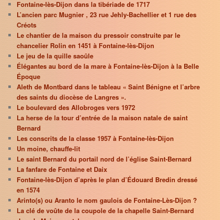
Fontaine-lès-Dijon dans la tibériade de 1717
L’ancien parc Mugnier , 23 rue Jehly-Bachellier et 1 rue des
Créots
Le chantier de la maison du pressoir construite par le
chancelier Rolin en 1451 à Fontaine-lès-Dijon
Le jeu de la quille saoûle
Élégantes au bord de la mare à Fontaine-lès-Dijon à la Belle
Époque
Aleth de Montbard dans le tableau « Saint Bénigne et l’arbre
des saints du diocèse de Langres ».
Le boulevard des Allobroges vers 1972
La herse de la tour d’entrée de la maison natale de saint
Bernard
Les conscrits de la classe 1957 à Fontaine-lès-Dijon
Un moine, chauffe-lit
Le saint Bernard du portail nord de l’église Saint-Bernard
La fanfare de Fontaine et Daix
Fontaine-lès-Dijon d’après le plan d’Édouard Bredin dressé
en 1574
Arinto(s) ou Aranto le nom gaulois de Fontaine-Lès-Dijon ?
La clé de voûte de la coupole de la chapelle Saint-Bernard