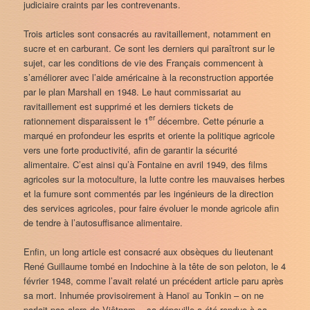
judiciaire craints par les contrevenants.
Trois articles sont consacrés au ravitaillement, notamment en
sucre et en carburant. Ce sont les derniers qui paraîtront sur le
sujet, car les conditions de vie des Français commencent à
s’améliorer avec l’aide américaine à la reconstruction apportée
par le plan Marshall en 1948. Le haut commissariat au
ravitaillement est supprimé et les derniers tickets de
er
rationnement disparaissent le 1
décembre. Cette pénurie a
marqué en profondeur les esprits et oriente la politique agricole
vers une forte productivité, afin de garantir la sécurité
alimentaire. C’est ainsi qu’à Fontaine en avril 1949, des films
agricoles sur la motoculture, la lutte contre les mauvaises herbes
et la fumure sont commentés par les ingénieurs de la direction
des services agricoles, pour faire évoluer le monde agricole afin
de tendre à l’autosuffisance alimentaire.
Enfin, un long article est consacré aux obsèques du lieutenant
René Guillaume tombé en Indochine à la tête de son peloton, le 4
février 1948, comme l’avait relaté un précédent article paru après
sa mort. Inhumée provisoirement à Hanoï au Tonkin – on ne
parlait pas alors de Viêtnam -, sa dépouille a été rendue à sa