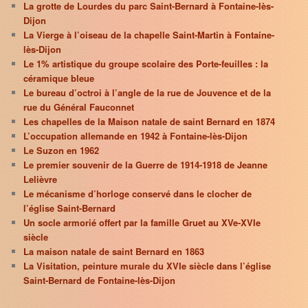
La grotte de Lourdes du parc Saint-Bernard à Fontaine-lès-
Dijon
La Vierge à l’oiseau de la chapelle Saint-Martin à Fontaine-
lès-Dijon
Le 1% artistique du groupe scolaire des Porte-feuilles : la
céramique bleue
Le bureau d’octroi à l’angle de la rue de Jouvence et de la
rue du Général Fauconnet
Les chapelles de la Maison natale de saint Bernard en 1874
L’occupation allemande en 1942 à Fontaine-lès-Dijon
Le Suzon en 1962
Le premier souvenir de la Guerre de 1914-1918 de Jeanne
Lelièvre
Le mécanisme d’horloge conservé dans le clocher de
l’église Saint-Bernard
Un socle armorié offert par la famille Gruet au XVe-XVIe
siècle
La maison natale de saint Bernard en 1863
La Visitation, peinture murale du XVIe siècle dans l’église
Saint-Bernard de Fontaine-lès-Dijon