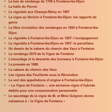
Le ban de vendange de 1749 à Fontaine-lès-Dijon
La halle du Perron
Le vignoble aux Champs-Rémy en 1997
La vigne au féminin à Fontaine-lès-Dijon: les rapports de
genre
La libre circulation des vendanges en 1850 à Fontaine-lès-
Dijon
Le vignoble à Fontaine-lès-Dijon en 1957: l’encépagement
Le vignoble à Fontaine-lès-Dijon en 1957: le parcellaire
Un dessin de la cabane du chemin des Vaux à Fontaine
La vendange 2019 de la Vigne de Fontaine
L’encordage et la descente des tonneaux à Fontaine-lès-Dijon
La pressée en 1888
La cabane du chemin des Vaux
Les vignes des Feuillants sous la Révolution
Le sort des appellations d’origine à Fontaine-lès-Dijon
« La Vigne de Fontaine », une ancienne vigne d’hybride
établie pour une consommation personnelle
Le sauvetage de la vigne de M. et Mme Guignon donne
naissance à « la Vigne de Fontaine »