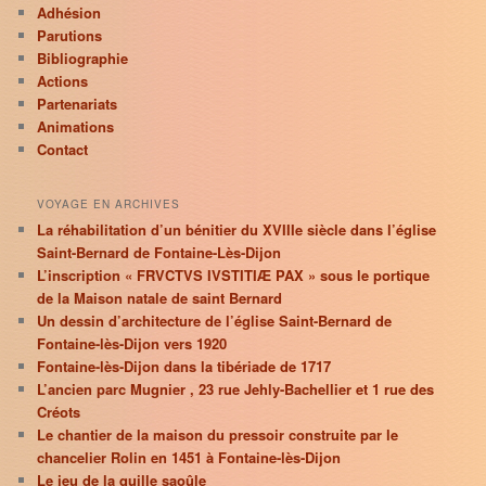
Adhésion
Parutions
Bibliographie
Actions
Partenariats
Animations
Contact
VOYAGE EN ARCHIVES
La réhabilitation d’un bénitier du XVIIIe siècle dans l’église
Saint-Bernard de Fontaine-Lès-Dijon
L’inscription « FRVCTVS IVSTITIÆ PAX » sous le portique
de la Maison natale de saint Bernard
Un dessin d’architecture de l’église Saint-Bernard de
Fontaine-lès-Dijon vers 1920
Fontaine-lès-Dijon dans la tibériade de 1717
L’ancien parc Mugnier , 23 rue Jehly-Bachellier et 1 rue des
Créots
Le chantier de la maison du pressoir construite par le
chancelier Rolin en 1451 à Fontaine-lès-Dijon
Le jeu de la quille saoûle