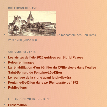
c
h
CRÉATIONS DES AVF
e
r
c
h
e
Le monastère des Feuillants
vers 1700 (vidéo 3D)
ARTICLES RÉCENTS
Les visites de l’été 2026 guidées par Sigrid Pavèse
Retour en images
La réhabilitation d’un bénitier du XVIIIe siècle dans l’église
Saint-Bernard de Fontaine-Lès-Dijon
Le rognage de la vigne avant le phylloxéra
Fontaine-lès-Dijon dans
Le Bien public
de 1972
Publications
LES AMIS DU VIEUX FONTAINE
Présentation