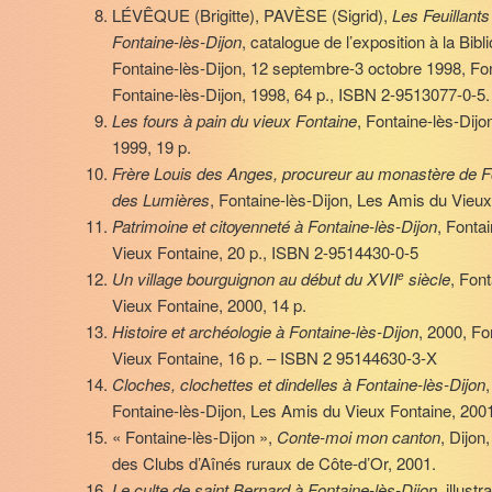
LÉVÊQUE (Brigitte), PAVÈSE (Sigrid),
Les Feuillants
Fontaine-lès-Dijon
, catalogue de l’exposition à la Bib
Fontaine-lès-Dijon, 12 septembre-3 octobre 1998, Font
Fontaine-lès-Dijon, 1998, 64 p., ISBN 2-9513077-0-5.
Les fours à pain du vieux Fontaine
, Fontaine-lès-Dij
1999, 19 p.
Frère Louis des Anges, procureur au monastère de F
des Lumières
, Fontaine-lès-Dijon, Les Amis du Vieux
Patrimoine et citoyenneté à Fontaine-lès-Dijon
, Fonta
Vieux Fontaine, 20 p., ISBN 2-9514430-0-5
Un village bourguignon au début du XVII
siècle
, Fon
e
Vieux Fontaine, 2000, 14 p.
Histoire et archéologie à Fontaine-lès-Dijon
, 2000, Fo
Vieux Fontaine, 16 p. – ISBN 2 95144630-3-X
Cloches, clochettes et dindelles à Fontaine-lès-Dijon
Fontaine-lès-Dijon, Les Amis du Vieux Fontaine, 2001
« Fontaine-lès-Dijon »,
Conte-moi mon canton
, Dijon
des Clubs d’Aînés ruraux de Côte-d’Or, 2001.
Le culte de saint Bernard à Fontaine-lès-Dijon
, illust