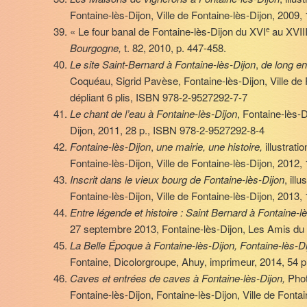
Fontaine-lès-Dijon, Ville de Fontaine-lès-Dijon, 2009
« Le four banal de Fontaine-lès-Dijon du XVI
au XVII
e
Bourgogne,
t. 82, 2010, p. 447-458.
Le site Saint-Bernard à Fontaine-lès-Dijon
,
de long en
Coquéau, Sigrid Pavèse, Fontaine-lès-Dijon, Ville de 
dépliant 6 plis, ISBN 978-2-9527292-7-7
Le chant de l’eau à Fontaine-lès-Dijon
, Fontaine-lès-D
Dijon, 2011, 28 p., ISBN 978-2-9527292-8-4
Fontaine-lès-Dijon
,
une mairie, une histoire,
illustrat
Fontaine-lès-Dijon, Ville de Fontaine-lès-Dijon, 2012
Inscrit dans le vieux bourg de Fontaine-lès-Dijon
, ill
Fontaine-lès-Dijon, Ville de Fontaine-lès-Dijon, 2013
Entre légende et histoire : Saint Bernard à Fontaine-l
27 septembre 2013, Fontaine-lès-Dijon, Les Amis du 
La Belle Époque à Fontaine-lès-Dijon, Fontaine-lès-D
Fontaine, Dicolorgroupe, Ahuy, imprimeur, 2014, 54 
Caves et entrées de caves à Fontaine-lès-Dijon,
Phot
Fontaine-lès-Dijon, Fontaine-lès-Dijon, Ville de Fonta