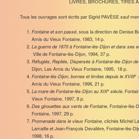
LIVRES, BROCHURES, TIRÉS A
Tous les ouvrages sont écrits par Sigrid PAVÈSE sauf ment
Fontaine et son passé
, sous la direction de Denise Bo
Amis du Vieux Fontaine, 1983, 14 p.
La guerre de 1870 à Fontaine-lès-Dijon et dans ses e
Ville de Fontaine-lès-Dijon, 1994, 37 p.
Réfugiés, Repliés, Dispersés à Fontaine-lès-Dijon d
Dijon, Les Amis du Vieux Fontaine, 1995, 18 p.
Fontaine-lès-Dijon, bornes et limites depuis le XVIII
e
Amis du Vieux Fontaine, 1996, 21 p.
La mare de Fontaine-lès-Dijon au XIX
siècle
, Fontai
e
Vieux Fontaine, 1997, 8 p.
Des girouettes aux vents de Fontaine
, Fontaine-lès-
Fontaine, 1997, 29 p.
Promenade dans le vieux Fontaine
, clichés Michel L
Lamaille et Jean-François Devalière, Fontaine-lès-Dijo
1998, 16 p.