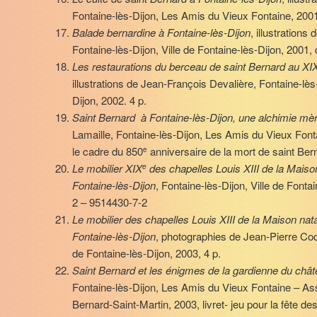
Fontaine-lès-Dijon, Les Amis du Vieux Fontaine, 200
Balade bernardine à Fontaine-lès-Dijon
, illustrations
Fontaine-lès-Dijon, Ville de Fontaine-lès-Dijon, 2001, dé
Les restaurations du berceau de saint Bernard au XI
illustrations de Jean-François Devalière, Fontaine-lès-
Dijon, 2002. 4 p.
Saint Bernard à Fontaine-lès-Dijon, une alchimie mè
Lamaille, Fontaine-lès-Dijon, Les Amis du Vieux Font
le cadre du 850
anniversaire de la mort de saint Ber
e
Le mobilier XIX
des chapelles Louis XIII de la Maiso
e
Fontaine-lès-Dijon
, Fontaine-lès-Dijon, Ville de Fonta
2 – 9514430-7-2
Le mobilier des chapelles Louis XIII de la Maison nat
Fontaine-lès-Dijon
, photographies de Jean-Pierre Coqu
de Fontaine-lès-Dijon, 2003, 4 p.
Saint Bernard et les énigmes de la gardienne du chât
Fontaine-lès-Dijon, Les Amis du Vieux Fontaine – Ass
Bernard-Saint-Martin, 2003, livret- jeu pour la fête d