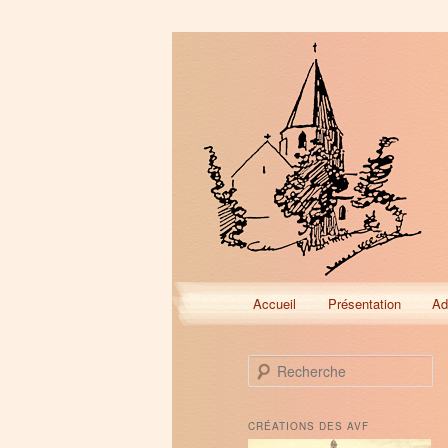
Menu
Accueil
Présentation
Ad
Aller
Aller
principal
au
au
R
e
contenu
contenu
c
h
CRÉATIONS DES AVF
e