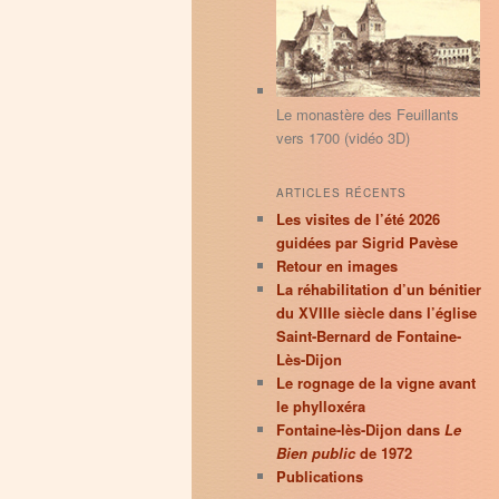
principal
secondaire
r
c
h
e
Le monastère des Feuillants
vers 1700 (vidéo 3D)
ARTICLES RÉCENTS
Les visites de l’été 2026
guidées par Sigrid Pavèse
Retour en images
La réhabilitation d’un bénitier
du XVIIIe siècle dans l’église
Saint-Bernard de Fontaine-
Lès-Dijon
Le rognage de la vigne avant
le phylloxéra
Fontaine-lès-Dijon dans
Le
Bien public
de 1972
Publications