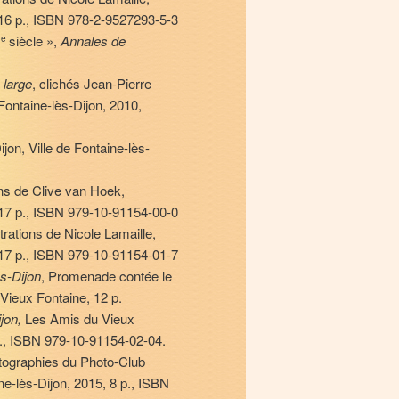
, 16 p., ISBN 978-2-9527293-5-3
I
siècle »,
Annales de
e
 large
, clichés Jean-Pierre
Fontaine-lès-Dijon, 2010,
ijon, Ville de Fontaine-lès-
ions de Clive van Hoek,
, 17 p., ISBN 979-10-91154-00-0
ustrations de Nicole Lamaille,
, 17 p., ISBN 979-10-91154-01-7
ès-Dijon
, Promenade contée le
Vieux Fontaine, 12 p.
ijon,
Les Amis du Vieux
p., ISBN 979-10-91154-02-04.
ographies du Photo-Club
ine-lès-Dijon, 2015, 8 p., ISBN