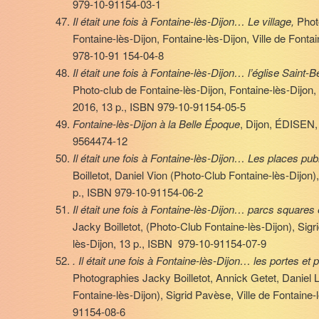
979-10-91154-03-1
Il était une fois à Fontaine-lès-Dijon… Le village,
Phot
Fontaine-lès-Dijon, Fontaine-lès-Dijon, Ville de Fonta
978-10-91 154-04-8
Il était une fois à Fontaine-lès-Dijon… l’église Saint-
Photo-club de Fontaine-lès-Dijon, Fontaine-lès-Dijon, 
2016, 13 p., ISBN 979-10-91154-05-5
Fontaine-lès-Dijon à la Belle Époque
, Dijon, ÉDISEN, 
9564474-12
Il était une fois à Fontaine-lès-Dijon… Les places pub
Boilletot, Daniel Vion (Photo-Club Fontaine-lès-Dijon),
p., ISBN 979-10-91154-06-2
Il était une fois à Fontaine-lès-Dijon… parcs squares 
Jacky Boilletot, (Photo-Club Fontaine-lès-Dijon), Sigr
lès-Dijon, 13 p., ISBN 979-10-91154-07-9
. Il était une fois à Fontaine-lès-Dijon… les portes et po
Photographies Jacky Boilletot, Annick Getet, Daniel 
Fontaine-lès-Dijon), Sigrid Pavèse, Ville de Fontaine
91154-08-6