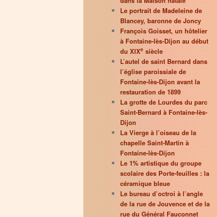
dans la Maison natale
Le portrait de Madeleine de
Blancey, baronne de Joncy
François Goisset, un hôtelier
à Fontaine-lès-Dijon au début
e
du XIX
siècle
L’autel de saint Bernard dans
l’église paroissiale de
Fontaine-lès-Dijon avant la
restauration de 1899
La grotte de Lourdes du parc
Saint-Bernard à Fontaine-lès-
Dijon
La Vierge à l’oiseau de la
chapelle Saint-Martin à
Fontaine-lès-Dijon
Le 1% artistique du groupe
scolaire des Porte-feuilles : la
céramique bleue
Le bureau d’octroi à l’angle
de la rue de Jouvence et de la
rue du Général Fauconnet