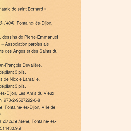
natale de saint Bernard »,
63-1404)
, Fontaine-lès-Dijon,
, dessins de Pierre-Emmanuel
 – Association paroissiale
ête des Anges et des Saints du
ean-François Devalière,
épliant 3 plis.
ons de Nicole Lamaille,
épliant 3 plis.
e-lès-Dijon, Les Amis du Vieux
SBN 978-2-9527292-0-8
le
, Fontaine-lès-Dijon, Ville de
0
s du curé Merle
, Fontaine-lès-
-9514430.9.9