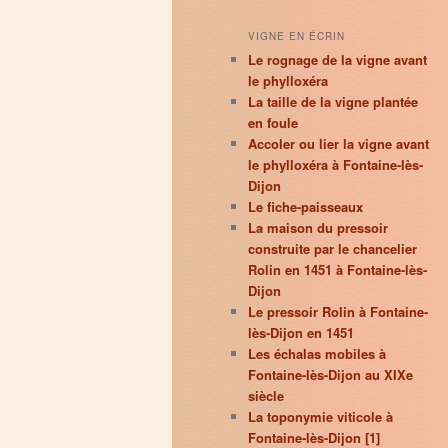
VIGNE EN ÉCRIN
Le rognage de la vigne avant
le phylloxéra
La taille de la vigne plantée
en foule
Accoler ou lier la vigne avant
le phylloxéra à Fontaine-lès-
Dijon
Le fiche-paisseaux
La maison du pressoir
construite par le chancelier
Rolin en 1451 à Fontaine-lès-
Dijon
Le pressoir Rolin à Fontaine-
lès-Dijon en 1451
Les échalas mobiles à
Fontaine-lès-Dijon au XIXe
siècle
La toponymie viticole à
Fontaine-lès-Dijon [1]