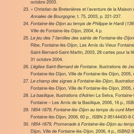
octobre 2003.
« Christian de Bretenières et l’aventure de la Maison 
Annales de Bourgogne,
t. 75, 2003, p. 221-237.
Fontaine-lès-Dijon au temps de Philippe le Hardi (13
Ville de Fontaine-lès-Dijon, 2004, 4 p.
Le jeu des 7 familles des saints de Fontaine-lès-Dijon
Ribe, Fontaine-lès-Dijon, Les Amis du Vieux Fontaine
Saint-Bernard-Saint-Martin, 2003, 28 cartes pour la f
31 octobre 2004.
L’église Saint-Bernard de Fontaine
, illustrations de J
Fontaine-lès-Dijon, Ville de Fontaine-lès-Dijon, 2005, d
Le champ des signes à Fontaine-lès-Dijon
, illustrati
Fontaine-lès-Dijon, Ville de Fontaine-lès-Dijon, 2005, d
La basilique
, illustrations d’Adrien La Selva, Fontain
Fontaine – Les Amis de la Basilique, 2006, 16 p., I
1854-1879, Fontaine-lès-Dijon au temps du curé Mer
Fontaine-lès-Dijon, 2006, 60 p., ISBN 2-95144430-8-
1854-1879, Promenade à Fontaine-lès-Dijon au temp
Dijon, Ville de Fontaine-lès-Dijon, 2006, 4 p., ISBN2