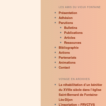
LES AMIS DU VIEUX FONTAINE
Présentation
Adhésion
Parutions
Bulletins
Publications
Articles
Ressources
Bibliographie
Actions
Partenariats
Animations
Contact
VOYAGE EN ARCHIVES
La réhabilitation d’un bénitier
du XVIIIe siècle dans l’église
Saint-Bernard de Fontaine-
Lès-Dijon
L’inscription « FRVCTVS