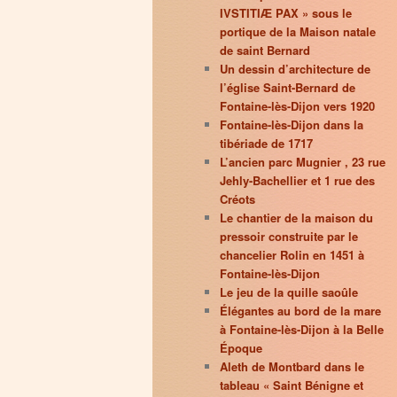
IVSTITIÆ PAX » sous le
portique de la Maison natale
de saint Bernard
Un dessin d’architecture de
l’église Saint-Bernard de
Fontaine-lès-Dijon vers 1920
Fontaine-lès-Dijon dans la
tibériade de 1717
L’ancien parc Mugnier , 23 rue
Jehly-Bachellier et 1 rue des
Créots
Le chantier de la maison du
pressoir construite par le
chancelier Rolin en 1451 à
Fontaine-lès-Dijon
Le jeu de la quille saoûle
Élégantes au bord de la mare
à Fontaine-lès-Dijon à la Belle
Époque
Aleth de Montbard dans le
tableau « Saint Bénigne et