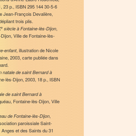
1, 23 p., ISBN 295 144 30-5-6
 de Jean-François Devalière,
pliant trois plis.
X
siècle à Fontaine-lès-Dijon
,
e
Dijon, Ville de Fontaine-lès-
re-enfant
, illustration de Nicole
aine, 2003, carte publiée dans
nard.
n natale de saint Bernard à
ine-lès-Dijon, 2003, 18 p., ISBN
ale de saint Bernard à
éau, Fontaine-lès-Dijon, Ville
eau de Fontaine-lès-Dijon
,
ociation paroissiale Saint-
es Anges et des Saints du 31