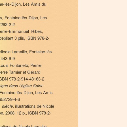
ne-lès-Dijon, Les Amis du
es,
Fontaine-lès-Dijon, Les
7292-2-2
 Pierre-Emmanuel Ribes,
dépliant 3 plis, ISBN 978-2-
 Nicole Lamaille, Fontaine-lès-
1443-9-9
 Louis Fontaneto, Pierre
erre Tarnier et Gérard
. ISBN 978-2-914-48163-2
igne dans l’église Saint-
, Fontaine-lès-Dijon, Les Amis
-952729-4-6
siècle
, illustrations de Nicole
e
jon, 2008, 12 p., ISBN 978-2-
strations de Nicole Lamaille,