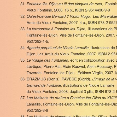
Fontaine-lès-Dijon au fil des plaques de rues
, Fontai
Vieux Fontaine, 2006, 16 p., ISBN 2-9514430-9-9
Qu’est-ce-que Bernard ? Victor Hugo, Les Misérabl
Amis du Vieux Fontaine, 2007, 4 p., ISBN 978-2-952
La ferronnerie à Fontaine-lès-Dijon
, illustrations de
Fontaine-lès-Dijon, Ville de Fontaine-lès-Dijon, 2007, 
9527292-1-5.
Agenda perpétuel de Nicole Lamaille
, illustrations de
Dijon, Les Amis du Vieux Fontaine, 2007. ISBN 2-95
Le Village des Fontaines
, écrit en collaboration avec
Lévêque, Pierre Rat, Alain Rauwel, Aleth Roussey, Pi
Taverdet, Fontaine-lès-Dijon , Éditions Virgile, 2007
ÉRAZMUS (Denis), PAVÈSE (Sigrid),
L’image de la v
Bernard de Fontaine
, illustrations de Nicole Lamaille
du Vieux Fontaine, 2008, dépliant 3 plis, ISBN 978-2
Les Maisons de maître à Fontaine-lès-Dijon au XVIII
Lamaille, Fontaine-lès-Dijon, Ville de Fontaine-lès-Di
9527292-3-9
Les Maisons de vignerons à Fontaine-lès-Dijon
, illu