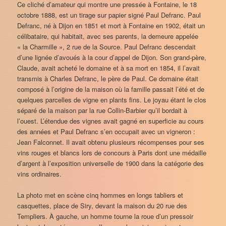
Ce cliché d’amateur qui montre une pressée à Fontaine, le 18
octobre 1888, est un tirage sur papier signé Paul Defranc. Paul
Defranc, né à Dijon en 1851 et mort à Fontaine en 1902, était un
célibataire, qui habitait, avec ses parents, la demeure appelée
« la Charmille », 2 rue de la Source. Paul Defranc descendait
d’une lignée d’avoués à la cour d’appel de Dijon. Son grand-père,
Claude, avait acheté le domaine et à sa mort en 1854, il l’avait
transmis à Charles Defranc, le père de Paul. Ce domaine était
composé à l’origine de la maison où la famille passait l’été et de
quelques parcelles de vigne en plants fins. Le joyau étant le clos
séparé de la maison par la rue Collin-Barbier qu’il bordait à
l’ouest. L’étendue des vignes avait gagné en superficie au cours
des années et Paul Defranc s’en occupait avec un vigneron :
Jean Falconnet. Il avait obtenu plusieurs récompenses pour ses
vins rouges et blancs lors de concours à Paris dont une médaille
d’argent à l’exposition universelle de 1900 dans la catégorie des
vins ordinaires.
La photo met en scène cinq hommes en longs tabliers et
casquettes, place de Siry, devant la maison du 20 rue des
Templiers. À gauche, un homme tourne la roue d’un pressoir