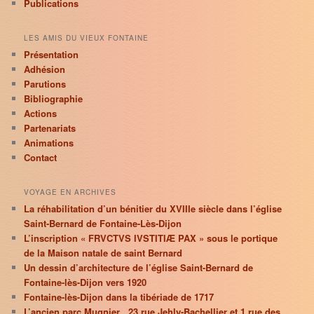
Publications
LES AMIS DU VIEUX FONTAINE
Présentation
Adhésion
Parutions
Bibliographie
Actions
Partenariats
Animations
Contact
VOYAGE EN ARCHIVES
La réhabilitation d’un bénitier du XVIIIe siècle dans l’église
Saint-Bernard de Fontaine-Lès-Dijon
L’inscription « FRVCTVS IVSTITIÆ PAX » sous le portique
de la Maison natale de saint Bernard
Un dessin d’architecture de l’église Saint-Bernard de
Fontaine-lès-Dijon vers 1920
Fontaine-lès-Dijon dans la tibériade de 1717
L’ancien parc Mugnier , 23 rue Jehly-Bachellier et 1 rue des