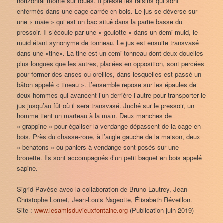
horizontal monté sur roues. Il presse les raisins qui sont
enfermés dans une cage carrée en bois. Le jus se déverse sur
une « maie » qui est un bac situé dans la partie basse du
pressoir. Il s’écoule par une « goulotte » dans un demi-muid, le
muid étant synonyme de tonneau. Le jus est ensuite transvasé
dans une «tine». La tine est un demi-tonneau dont deux douelles
plus longues que les autres, placées en opposition, sont percées
pour former des anses ou oreilles, dans lesquelles est passé un
bâton appelé « tineau ». L’ensemble repose sur les épaules de
deux hommes qui avancent l’un derrière l’autre pour transporter le
jus jusqu’au fût où il sera transvasé. Juché sur le pressoir, un
homme tient un marteau à la main. Deux manches de
« grappine » pour égaliser la vendange dépassent de la cage en
bois. Près du chasse-roue, à l’angle gauche de la maison, deux
« benatons » ou paniers à vendange sont posés sur une
brouette. Ils sont accompagnés d’un petit baquet en bois appelé
sapine.
Sigrid Pavèse avec la collaboration de Bruno Lautrey, Jean-
Christophe Lornet, Jean-Louis Nageotte, Élisabeth Réveillon.
Site :
www.lesamisduvieuxfontaine.org
(Publication juin 2019)