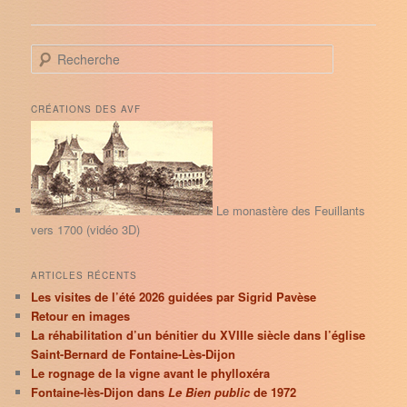
R
e
c
h
CRÉATIONS DES AVF
e
r
c
h
e
Le monastère des Feuillants
vers 1700 (vidéo 3D)
ARTICLES RÉCENTS
Les visites de l’été 2026 guidées par Sigrid Pavèse
Retour en images
La réhabilitation d’un bénitier du XVIIIe siècle dans l’église
Saint-Bernard de Fontaine-Lès-Dijon
Le rognage de la vigne avant le phylloxéra
Fontaine-lès-Dijon dans
Le Bien public
de 1972