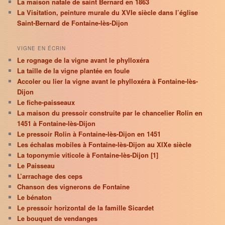
La maison natale de saint Bernard en 1863
La Visitation, peinture murale du XVIe siècle dans l’église
Saint-Bernard de Fontaine-lès-Dijon
VIGNE EN ÉCRIN
Le rognage de la vigne avant le phylloxéra
La taille de la vigne plantée en foule
Accoler ou lier la vigne avant le phylloxéra à Fontaine-lès-
Dijon
Le fiche-paisseaux
La maison du pressoir construite par le chancelier Rolin en
1451 à Fontaine-lès-Dijon
Le pressoir Rolin à Fontaine-lès-Dijon en 1451
Les échalas mobiles à Fontaine-lès-Dijon au XIXe siècle
La toponymie viticole à Fontaine-lès-Dijon [1]
Le Paisseau
L’arrachage des ceps
Chanson des vignerons de Fontaine
Le bénaton
Le pressoir horizontal de la famille Sicardet
Le bouquet de vendanges