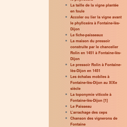
La taille de la vigne plantée
en foule
Accoler ou lier la vigne avant
le phylloxéra à Fontaine-lès-
Dijon
Le fiche-paisseaux
La maison du pressoir
construite par le chancelier
Rolin en 1451 à Fontaine-lès-
Dijon
Le pressoir Rolin à Fontaine-
lès-Dijon en 1451
Les échalas mobiles à
Fontaine-lès-Dijon au XIXe
siècle
La toponymie viticole à
Fontaine-lès-Dijon [1]
Le Paisseau
L’arrachage des ceps
Chanson des vignerons de
Fontaine