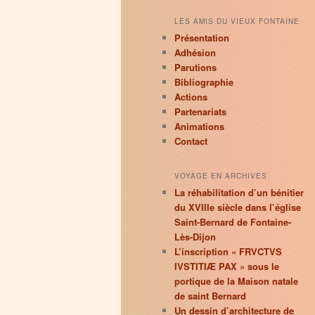
LES AMIS DU VIEUX FONTAINE
Présentation
Adhésion
Parutions
Bibliographie
Actions
Partenariats
Animations
Contact
VOYAGE EN ARCHIVES
La réhabilitation d’un bénitier
du XVIIIe siècle dans l’église
Saint-Bernard de Fontaine-
Lès-Dijon
L’inscription « FRVCTVS
IVSTITIÆ PAX » sous le
portique de la Maison natale
de saint Bernard
Un dessin d’architecture de