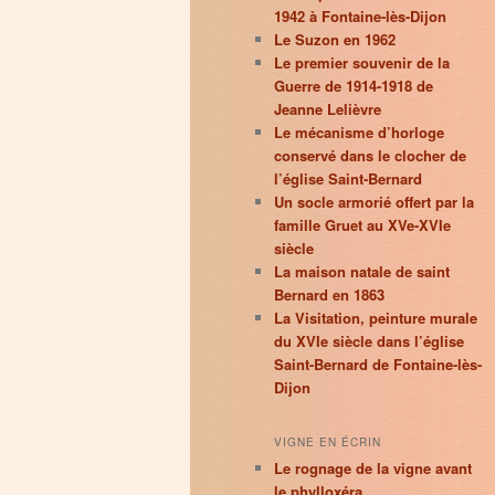
1942 à Fontaine-lès-Dijon
Le Suzon en 1962
Le premier souvenir de la
Guerre de 1914-1918 de
Jeanne Lelièvre
Le mécanisme d’horloge
conservé dans le clocher de
l’église Saint-Bernard
Un socle armorié offert par la
famille Gruet au XVe-XVIe
siècle
La maison natale de saint
Bernard en 1863
La Visitation, peinture murale
du XVIe siècle dans l’église
Saint-Bernard de Fontaine-lès-
Dijon
VIGNE EN ÉCRIN
Le rognage de la vigne avant
le phylloxéra