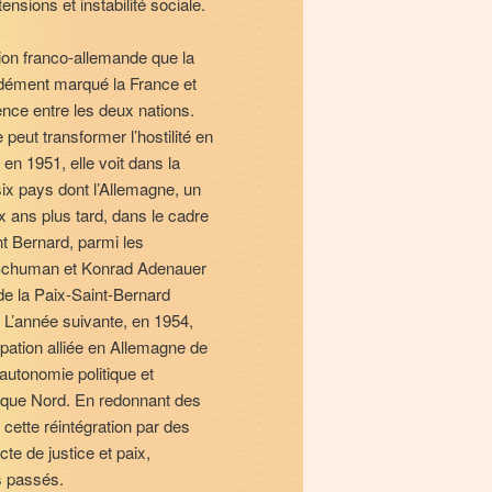
ensions et instabilité sociale.
tion franco-allemande que la
ondément marqué la France et
ence entre les deux nations.
 peut transformer l’hostilité en
 en 1951, elle voit dans la
x pays dont l’Allemagne, un
x ans plus tard, dans le cadre
nt Bernard, parmi les
 Schuman et Konrad Adenauer
de la Paix-Saint-Bernard
. L’année suivante, en 1954,
cupation alliée en Allemagne de
autonomie politique et
ntique Nord. En redonnant des
 cette réintégration par des
te de justice et paix,
s passés.