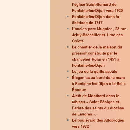
l’église Saint-Bernard de
Fontaine-lès-Dijon vers 1920
Fontaine-lès-Dijon dans la
tibériade de 1717
L’ancien parc Mugnier , 23 rue
Jehly-Bachellier et 1 rue des
Créots
Le chantier de la maison du
pressoir construite par le
chancelier Rolin en 1451 à
Fontaine-lès-Dijon
Le jeu de la quille saoûle
Élégantes au bord de la mare
à Fontaine-lès-Dijon à la Belle
Époque
Aleth de Montbard dans le
tableau « Saint Bénigne et
l’arbre des saints du diocèse
de Langres ».
Le boulevard des Allobroges
vers 1972