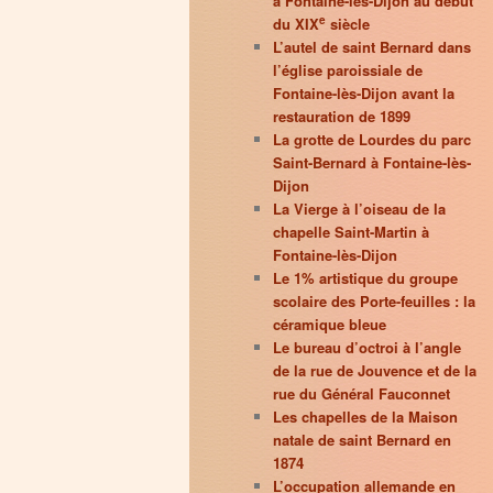
à Fontaine-lès-Dijon au début
e
du XIX
siècle
L’autel de saint Bernard dans
l’église paroissiale de
Fontaine-lès-Dijon avant la
restauration de 1899
La grotte de Lourdes du parc
Saint-Bernard à Fontaine-lès-
Dijon
La Vierge à l’oiseau de la
chapelle Saint-Martin à
Fontaine-lès-Dijon
Le 1% artistique du groupe
scolaire des Porte-feuilles : la
céramique bleue
Le bureau d’octroi à l’angle
de la rue de Jouvence et de la
rue du Général Fauconnet
Les chapelles de la Maison
natale de saint Bernard en
1874
L’occupation allemande en