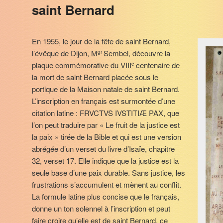
saint Bernard
En 1955, le jour de la fête de saint Bernard,
l’évêque de Dijon, M
Sembel, découvre la
gr
plaque commémorative du VIII
centenaire de
e
la mort de saint Bernard placée sous le
portique de la Maison natale de saint Bernard.
L’inscription en français est surmontée d’une
citation latine : FRVCTVS IVSTITIÆ PAX, que
l’on peut traduire par « Le fruit de la justice est
la paix » tirée de la Bible et qui est une version
abrégée d’un verset du livre d’Isaïe, chapitre
32, verset 17. Elle indique que la justice est la
seule base d’une paix durable. Sans justice, les
frustrations s’accumulent et mènent au conflit.
La formule latine plus concise que le français,
donne un ton solennel à l’inscription et peut
faire croire qu’elle est de saint Bernard, ce