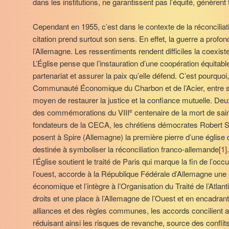
dans les institutions, ne garantissent pas l’équité, génèrent t
Cependant en 1955, c’est dans le contexte de la réconcilia
citation prend surtout son sens. En effet, la guerre a prof
l’Allemagne. Les ressentiments rendent difficiles la coexist
L’Église pense que l’instauration d’une coopération équitable
partenariat et assurer la paix qu’elle défend. C’est pourquoi,
Communauté Économique du Charbon et de l’Acier, entre si
moyen de restaurer la justice et la confiance mutuelle. Deu
des commémorations du VIII
centenaire de la mort de sai
e
fondateurs de la CECA, les chrétiens démocrates Robert
posent à Spire (Allemagne) la première pierre d’une église 
destinée à symboliser la réconciliation franco-allemande
[1]
l’Église soutient le traité de Paris qui marque la fin de l’oc
l’ouest, accorde à la République Fédérale d’Allemagne une 
économique et l’intègre à l’Organisation du Traité de l’Atla
droits et une place à l’Allemagne de l’Ouest et en encadrant
alliances et des règles communes, les accords concilient ac
réduisant ainsi les risques de revanche, source des conflit