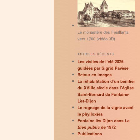
principal
secondaire
r
c
h
e
Le monastère des Feuillants
vers 1700 (vidéo 3D)
ARTICLES RÉCENTS
Les visites de l’été 2026
guidées par Sigrid Pavèse
Retour en images
La réhabilitation d’un bénitier
du XVIIIe siècle dans l’église
Saint-Bernard de Fontaine-
Lès-Dijon
Le rognage de la vigne avant
le phylloxéra
Fontaine-lès-Dijon dans
Le
Bien public
de 1972
Publications