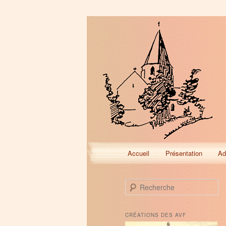
Menu
Accueil
Présentation
Ad
Aller
Aller
principal
au
au
R
e
contenu
contenu
c
h
CRÉATIONS DES AVF
e