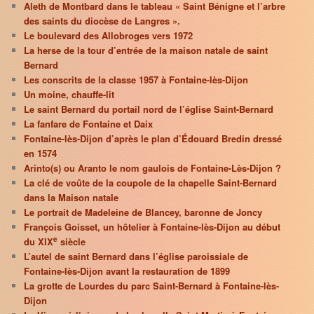
Aleth de Montbard dans le tableau « Saint Bénigne et l’arbre
des saints du diocèse de Langres ».
Le boulevard des Allobroges vers 1972
La herse de la tour d’entrée de la maison natale de saint
Bernard
Les conscrits de la classe 1957 à Fontaine-lès-Dijon
Un moine, chauffe-lit
Le saint Bernard du portail nord de l’église Saint-Bernard
La fanfare de Fontaine et Daix
Fontaine-lès-Dijon d’après le plan d’Édouard Bredin dressé
en 1574
Arinto(s) ou Aranto le nom gaulois de Fontaine-Lès-Dijon ?
La clé de voûte de la coupole de la chapelle Saint-Bernard
dans la Maison natale
Le portrait de Madeleine de Blancey, baronne de Joncy
François Goisset, un hôtelier à Fontaine-lès-Dijon au début
e
du XIX
siècle
L’autel de saint Bernard dans l’église paroissiale de
Fontaine-lès-Dijon avant la restauration de 1899
La grotte de Lourdes du parc Saint-Bernard à Fontaine-lès-
Dijon