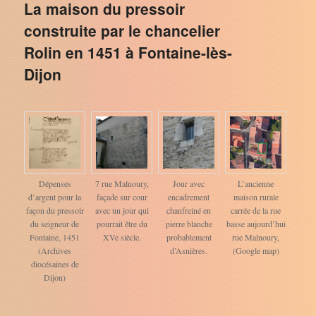
La maison du pressoir
construite par le chancelier
Rolin en 1451 à Fontaine-lès-
Dijon
Dépenses
7 rue Malnoury,
Jour avec
L’ancienne
d’argent pour la
façade sur cour
encadrement
maison rurale
façon du pressoir
avec un jour qui
chanfreiné en
carrée de la rue
du seigneur de
pourrait être du
pierre blanche
basse aujourd’hui
Fontaine, 1451
XVe siècle.
probablement
rue Malnoury,
(Archives
d’Asnières.
(Google map)
diocésaines de
Dijon)