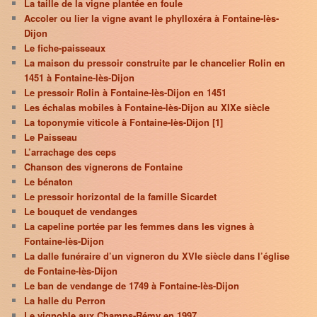
La taille de la vigne plantée en foule
Accoler ou lier la vigne avant le phylloxéra à Fontaine-lès-
Dijon
Le fiche-paisseaux
La maison du pressoir construite par le chancelier Rolin en
1451 à Fontaine-lès-Dijon
Le pressoir Rolin à Fontaine-lès-Dijon en 1451
Les échalas mobiles à Fontaine-lès-Dijon au XIXe siècle
La toponymie viticole à Fontaine-lès-Dijon [1]
Le Paisseau
L’arrachage des ceps
Chanson des vignerons de Fontaine
Le bénaton
Le pressoir horizontal de la famille Sicardet
Le bouquet de vendanges
La capeline portée par les femmes dans les vignes à
Fontaine-lès-Dijon
La dalle funéraire d’un vigneron du XVIe siècle dans l’église
de Fontaine-lès-Dijon
Le ban de vendange de 1749 à Fontaine-lès-Dijon
La halle du Perron
Le vignoble aux Champs-Rémy en 1997