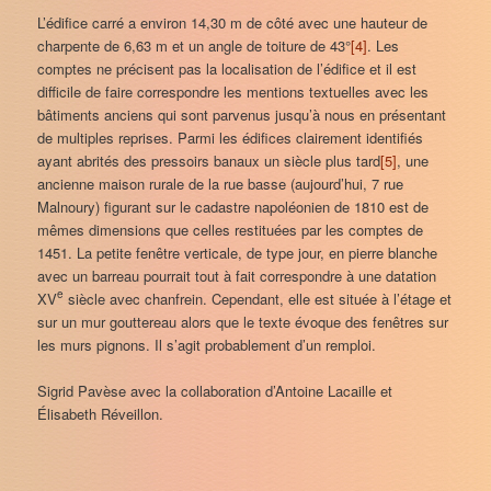
L’édifice carré a environ 14,30 m de côté avec une hauteur de
charpente de 6,63 m et un angle de toiture de 43°
[4]
. Les
comptes ne précisent pas la localisation de l’édifice et il est
difficile de faire correspondre les mentions textuelles avec les
bâtiments anciens qui sont parvenus jusqu’à nous en présentant
de multiples reprises. Parmi les édifices clairement identifiés
ayant abrités des pressoirs banaux un siècle plus tard
[5]
, une
ancienne maison rurale de la rue basse (aujourd’hui, 7 rue
Malnoury) figurant sur le cadastre napoléonien de 1810 est de
mêmes dimensions que celles restituées par les comptes de
1451. La petite fenêtre verticale, de type jour, en pierre blanche
avec un barreau pourrait tout à fait correspondre à une datation
e
XV
siècle avec chanfrein. Cependant, elle est située à l’étage et
sur un mur gouttereau alors que le texte évoque des fenêtres sur
les murs pignons. Il s’agit probablement d’un remploi.
Sigrid Pavèse avec la collaboration d’Antoine Lacaille et
Élisabeth Réveillon.