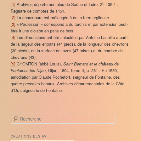
E
[1]
Archives départementales de Saône-et-Loire, 2
135.1 :
Registre de comptes de 1451.
[2]
La chaux pure est mélangée à de la terre argileuse.
[3]
« Paulesson » correspond à du torchis et par extension peut-
être à une cloison en pans de bois.
[4]
Les dimensions ont été calculées par Antoine Lacaille à partir
de la largeur des entraits (44 pieds), de la longueur des chevrons
(30 pieds), de la surface de laves (47 toises) et du nombre de
chevrons (43).
[5]
CHOMTON (abbé Louis),
Saint Bernard et le château de
Fontaines-lès-Dijon
, Dijon, 1894, tome II, p. 281 : En 1550,
amodiation par Claude Rochefort, seigneur de Fontaine, des
quatre pressoirs banaux. Archives départementales de la Côte-
d’Or, seigneurie de Fontaine.
R
e
c
h
CRÉATIONS DES AVF
e