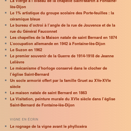
La Vierge à l’oiseau de la chapelle Saint-Martin à Fontaine-
lès-Dijon
Le 1% artistique du groupe scolaire des Porte-feuilles : la
céramique bleue
Le bureau d’octroi à l’angle de la rue de Jouvence et de la
rue du Général Fauconnet
Les chapelles de la Maison natale de saint Bernard en 1874
L’occupation allemande en 1942 à Fontaine-lès-Dijon
Le Suzon en 1962
Le premier souvenir de la Guerre de 1914-1918 de Jeanne
Lelièvre
Le mécanisme d’horloge conservé dans le clocher de
l’église Saint-Bernard
Un socle armorié offert par la famille Gruet au XVe-XVIe
siècle
La maison natale de saint Bernard en 1863
La Visitation, peinture murale du XVIe siècle dans l’église
Saint-Bernard de Fontaine-lès-Dijon
VIGNE EN ÉCRIN
Le rognage de la vigne avant le phylloxéra