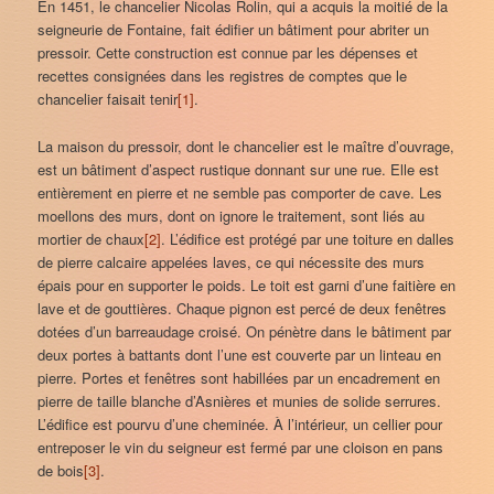
En 1451, le chancelier Nicolas Rolin, qui a acquis la moitié de la
seigneurie de Fontaine, fait édifier un bâtiment pour abriter un
pressoir. Cette construction est connue par les dépenses et
recettes consignées dans les registres de comptes que le
chancelier faisait tenir
[1]
.
La maison du pressoir, dont le chancelier est le maître d’ouvrage,
est un bâtiment d’aspect rustique donnant sur une rue. Elle est
entièrement en pierre et ne semble pas comporter de cave. Les
moellons des murs, dont on ignore le traitement, sont liés au
mortier de chaux
[2]
. L’édifice est protégé par une toiture en dalles
de pierre calcaire appelées laves, ce qui nécessite des murs
épais pour en supporter le poids. Le toit est garni d’une faitière en
lave et de gouttières. Chaque pignon est percé de deux fenêtres
dotées d’un barreaudage croisé. On pénètre dans le bâtiment par
deux portes à battants dont l’une est couverte par un linteau en
pierre. Portes et fenêtres sont habillées par un encadrement en
pierre de taille blanche d’Asnières et munies de solide serrures.
L’édifice est pourvu d’une cheminée. À l’intérieur, un cellier pour
entreposer le vin du seigneur est fermé par une cloison en pans
de bois
[3]
.