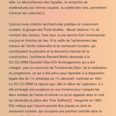
relie. Le décrochement des façades, la recherche de
modénatures aux formes souples, la variété des toits, permettent
d’animer les volumes
[1]
.
Comme toute création architecturale publique et notamment
scolaire, le groupe des Porte-feuilles, devait réserver 1% du
montant des travaux, hors taxe, à une œuvre d’art contemporain
conçue en fonction du lieu. À la veille de l’achèvement des
travaux de l’école maternelle et du restaurant scolaire, qui
constituaient la première et la deuxième tranche de la
construction, l’architecte Bernard Merlin demande à la
SO.CO.RAM (Société Côte-d’Or Aménagement) qui a été
chargée, pour la commune de Fontaine-lès-Dijon, de la réalisation
du programme, ce qui a été prévu pour répondre à la disposition
légale dite du 1% artistique ou 1% décoratif, instituée en 1951.
La SO.CO.RAM lui répond que, dès le début de l’opération, il a
été envisagé une sculpture ou une fontaine pour marquer les
deux entrées de l’école et animer ce qu’on appelait alors le mail,
qui deviendra la place des Trois Saffres
[2]
, inaugurée en 1993.
Elle indique que l’œuvre pourrait être placée au droit du
restaurant scolaire, qui occupera une position centrale dans la