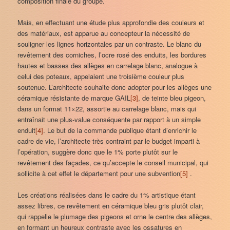
composition finale du groupe.
Mais, en effectuant une étude plus approfondie des couleurs et
des matériaux, est apparue au concepteur la nécessité de
souligner les lignes horizontales par un contraste. Le blanc du
revêtement des corniches, l’ocre rosé des enduits, les bordures
hautes et basses des allèges en carrelage blanc, analogue à
celui des poteaux, appelaient une troisième couleur plus
soutenue. L’architecte souhaite donc adopter pour les allèges une
céramique résistante de marque GAIL
[3]
, de teinte bleu pigeon,
dans un format 11×22, assortie au carrelage blanc, mais qui
entraînait une plus-value conséquente par rapport à un simple
enduit
[4]
. Le but de la commande publique étant d’enrichir le
cadre de vie, l’architecte très contraint par le budget imparti à
l’opération, suggère donc que le 1% porte plutôt sur le
revêtement des façades, ce qu’accepte le conseil municipal, qui
sollicite à cet effet le département pour une subvention
[5]
.
Les créations réalisées dans le cadre du 1% artistique étant
assez libres, ce revêtement en céramique bleu gris plutôt clair,
qui rappelle le plumage des pigeons et orne le centre des allèges,
en formant un heureux contraste avec les ossatures en