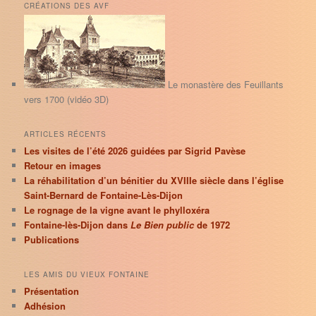
h
CRÉATIONS DES AVF
e
r
c
h
e
Le monastère des Feuillants
vers 1700 (vidéo 3D)
ARTICLES RÉCENTS
Les visites de l’été 2026 guidées par Sigrid Pavèse
Retour en images
La réhabilitation d’un bénitier du XVIIIe siècle dans l’église
Saint-Bernard de Fontaine-Lès-Dijon
Le rognage de la vigne avant le phylloxéra
Fontaine-lès-Dijon dans
Le Bien public
de 1972
Publications
LES AMIS DU VIEUX FONTAINE
Présentation
Adhésion