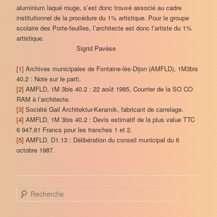
aluminium laqué rouge, s’est donc trouvé associé au cadre
institutionnel de la procédure du 1% artistique. Pour le groupe
scolaire des Porte-feuilles, l’architecte est donc l’artiste du 1%
artistique.
Sigrid Pavèse
[1]
Archives municipales de Fontaine-lès-Dijon (AMFLD), 1M3bis
40.2 : Note sur le parti.
[2]
AMFLD, 1M 3bis 40.2 : 22 août 1985, Courrier de la SO CO
RAM à l’architecte.
[3]
Société Gail Architektur-Keramik, fabricant de carrelage.
[4]
AMFLD, 1M 3bis 40.2 : Devis estimatif de la plus value TTC
6 947,61 Francs pour les tranches 1 et 2.
[5]
AMFLD, D1.13 : Délibération du conseil municipal du 6
octobre 1987.
R
e
c