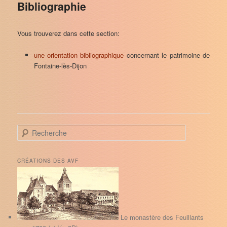
Bibliographie
Vous trouverez dans cette section:
une orientation bibliographique
concernant le patrimoine de
Fontaine-lès-Dijon
R
e
c
h
CRÉATIONS DES AVF
e
r
c
h
e
Le monastère des Feuillants