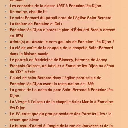
Les conscrits de la classe 1957 à Fontaine-lès-Dijon
Un moine, chauffe-lit
Le saint Bernard du portail nord de l’église Saint-Bernard
La fanfare de Fontaine et Daix
Fontaine-lès-Dijon d’après le plan d’Édouard Bredin dressé
en 1574
Arinto(s) ou Aranto le nom gaulois de Fontaine-Lès-Dijon ?
La clé de voûte de la coupole de la chapelle Saint-Bernard
dans la Maison natale
Le portrait de Madeleine de Blancey, baronne de Joncy
François Goisset, un hôtelier à Fontaine-lès-Dijon au début
e
du XIX
siècle
L’autel de saint Bernard dans l’église paroissiale de
Fontaine-lès-Dijon avant la restauration de 1899
La grotte de Lourdes du parc Saint-Bernard à Fontaine-lès-
Dijon
La Vierge à l’oiseau de la chapelle Saint-Martin à Fontaine-
lès-Dijon
Le 1% artistique du groupe scolaire des Porte-feuilles : la
céramique bleue
Le bureau d’octroi à l’angle de la rue de Jouvence et de la