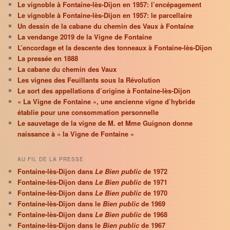
Le vignoble à Fontaine-lès-Dijon en 1957: l’encépagement
Le vignoble à Fontaine-lès-Dijon en 1957: le parcellaire
Un dessin de la cabane du chemin des Vaux à Fontaine
La vendange 2019 de la Vigne de Fontaine
L’encordage et la descente des tonneaux à Fontaine-lès-Dijon
La pressée en 1888
La cabane du chemin des Vaux
Les vignes des Feuillants sous la Révolution
Le sort des appellations d’origine à Fontaine-lès-Dijon
« La Vigne de Fontaine », une ancienne vigne d’hybride
établie pour une consommation personnelle
Le sauvetage de la vigne de M. et Mme Guignon donne
naissance à « la Vigne de Fontaine »
AU FIL DE LA PRESSE
Fontaine-lès-Dijon dans
Le Bien public
de 1972
Fontaine-lès-Dijon dans
Le Bien public
de 1971
Fontaine-lès-Dijon dans
Le Bien public
de 1970
Fontaine-lès-Dijon dans le
Bien public
de 1969
Fontaine-lès-Dijon dans
Le Bien public
de 1968
Fontaine-lès-Dijon dans le
Bien public
de 1967