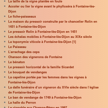
La taille de la vigne plantée en foule
Accoler ou lier la vigne avant le phylloxéra à Fontaine-lès-
Dijon
Le fiche-paisseaux
La maison du pressoir construite par le chancelier Rolin en
1451 à Fontaine-lès-Dijon
Le pressoir Rolin à Fontaine-lès-Dijon en 1451
Les échalas mobiles à Fontaine-lès-Dijon au XIXe siècle
La toponymie viticole à Fontaine-lès-Dijon [1]
Le Paisseau
L’arrachage des ceps
Chanson des vignerons de Fontaine
Le bénaton
Le pressoir horizontal de la famille Sicardet
Le bouquet de vendanges
La capeline portée par les femmes dans les vignes à
Fontaine-lès-Dijon
La dalle funéraire d’un vigneron du XVIe siècle dans l’église
de Fontaine-lès-Dijon
Le ban de vendange de 1749 à Fontaine-lès-Dijon
La halle du Perron
Le vignoble aux Champs-Rémy en 1997