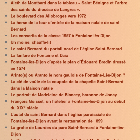
Aleth de Montbard dans le tableau « Saint Bénigne et l’arbre
des saints du diocèse de Langres ».
Le boulevard des Allobroges vers 1972
La herse de la tour d’entrée de la maison natale de saint
Bernard
Les conscrits de la classe 1957 à Fontaine-lès-Dijon
Un moine, chauffe-lit
Le saint Bernard du portail nord de l’église Saint-Bernard
La fanfare de Fontaine et Daix
Fontaine-lès-Dijon d’après le plan d’Édouard Bredin dressé
en 1574
Arinto(s) ou Aranto le nom gaulois de Fontaine-Lès-Dijon ?
La clé de voûte de la coupole de la chapelle Saint-Bernard
dans la Maison natale
Le portrait de Madeleine de Blancey, baronne de Joncy
François Goisset, un hôtelier à Fontaine-lès-Dijon au début
e
du XIX
siècle
L’autel de saint Bernard dans l’église paroissiale de
Fontaine-lès-Dijon avant la restauration de 1899
La grotte de Lourdes du parc Saint-Bernard à Fontaine-lès-
Dijon