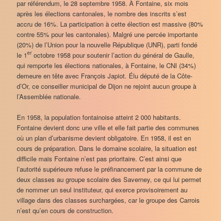
par référendum, le 28 septembre 1958. À Fontaine, six mois
après les élections cantonales, le nombre des inscrits s’est
accru de 16%. La participation à cette élection est massive (80%
contre 55% pour les cantonales). Malgré une percée importante
(20%) de l’Union pour la nouvelle République (UNR), parti fondé
er
le 1
octobre 1958 pour soutenir l’action du général de Gaulle,
qui remporte les élections nationales, à Fontaine, le CNI (34%)
demeure en tête avec François Japiot. Élu député de la Côte-
d’Or, ce conseiller municipal de Dijon ne rejoint aucun groupe à
l’Assemblée nationale.
En 1958, la population fontainoise atteint 2 000 habitants.
Fontaine devient donc une ville et elle fait partie des communes
où un plan d’urbanisme devient obligatoire. En 1958, il est en
cours de préparation. Dans le domaine scolaire, la situation est
difficile mais Fontaine n’est pas prioritaire. C’est ainsi que
l’autorité supérieure refuse le préfinancement par la commune de
deux classes au groupe scolaire des Saverney, ce qui lui permet
de nommer un seul instituteur, qui exerce provisoirement au
village dans des classes surchargées, car le groupe des Carrois
n’est qu’en cours de construction.