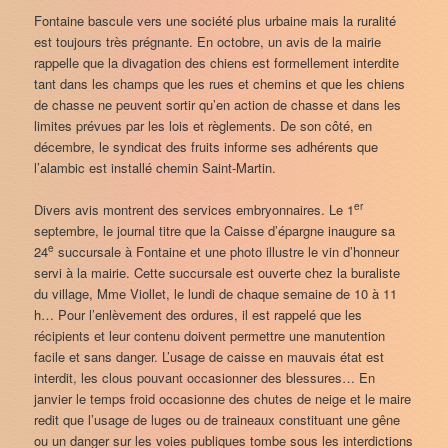
Fontaine bascule vers une société plus urbaine mais la ruralité
est toujours très prégnante. En octobre, un avis de la mairie
rappelle que la divagation des chiens est formellement interdite
tant dans les champs que les rues et chemins et que les chiens
de chasse ne peuvent sortir qu’en action de chasse et dans les
limites prévues par les lois et règlements. De son côté, en
décembre, le syndicat des fruits informe ses adhérents que
l’alambic est installé chemin Saint-Martin.
er
Divers avis montrent des services embryonnaires. Le 1
septembre, le journal titre que la Caisse d’épargne inaugure sa
e
24
succursale à Fontaine et une photo illustre le vin d’honneur
servi à la mairie. Cette succursale est ouverte chez la buraliste
du village, Mme Viollet, le lundi de chaque semaine de 10 à 11
h… Pour l’enlèvement des ordures, il est rappelé que les
récipients et leur contenu doivent permettre une manutention
facile et sans danger. L’usage de caisse en mauvais état est
interdit, les clous pouvant occasionner des blessures… En
janvier le temps froid occasionne des chutes de neige et le maire
redit que l’usage de luges ou de traineaux constituant une gêne
ou un danger sur les voies publiques tombe sous les interdictions