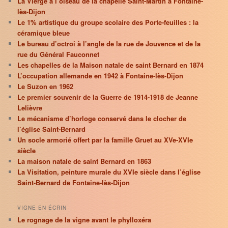
La Vierge à l’oiseau de la chapelle Saint-Martin à Fontaine-
lès-Dijon
Le 1% artistique du groupe scolaire des Porte-feuilles : la
céramique bleue
Le bureau d’octroi à l’angle de la rue de Jouvence et de la
rue du Général Fauconnet
Les chapelles de la Maison natale de saint Bernard en 1874
L’occupation allemande en 1942 à Fontaine-lès-Dijon
Le Suzon en 1962
Le premier souvenir de la Guerre de 1914-1918 de Jeanne
Lelièvre
Le mécanisme d’horloge conservé dans le clocher de
l’église Saint-Bernard
Un socle armorié offert par la famille Gruet au XVe-XVIe
siècle
La maison natale de saint Bernard en 1863
La Visitation, peinture murale du XVIe siècle dans l’église
Saint-Bernard de Fontaine-lès-Dijon
VIGNE EN ÉCRIN
Le rognage de la vigne avant le phylloxéra