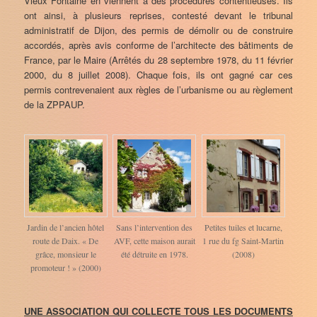
Vieux Fontaine en viennent à des procédures contentieuses. Ils
ont ainsi, à plusieurs reprises, contesté devant le tribunal
administratif de Dijon, des permis de démolir ou de construire
accordés, après avis conforme de l’architecte des bâtiments de
France, par le Maire (Arrêtés du 28 septembre 1978, du 11 février
2000, du 8 juillet 2008). Chaque fois, ils ont gagné car ces
permis contrevenaient aux règles de l’urbanisme ou au règlement
de la ZPPAUP.
Jardin de l’ancien hôtel
Sans l’intervention des
Petites tuiles et lucarne,
route de Daix. « De
AVF, cette maison aurait
1 rue du fg Saint-Martin
grâce, monsieur le
été détruite en 1978.
(2008)
promoteur ! » (2000)
UNE ASSOCIATION QUI COLLECTE TOUS LES DOCUMENTS