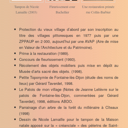
Tampon de Nicole
Fleurissement cour
Une restauration primée
Lamaille (2003)
Bachellier
rue Collin-Barbier
Protection du vieux village d’abord par son inscription au
titre des villages pittoresques en 1977 puis par une
ZPPAUP en 2 000, aujourd’hui par une AVAP (Aire de mise
en Valeur de l’Architecture et du Patrimoine).
Prime à la restauration (1989).
Concours de fleurissement (1993).
Récolement des objets mobiliers puis mise en dépôt au
Musée d’arts sacré des objets. (1998).
Petite Toponymie de Fontaine-lès-Dijon (étude des noms de
lieux) par Gérard Taverdet, 1998.
Le Patois de mon village (Notes de Jeanne Lelièvre sur le
patois de Fontaine-lès-Dijon, commentées par Gérard
Taverdet), 1998, éditions ABDO.
Parrainage d’un arbre de la forêt du millénaire à Cîteaux
(1998)
Dessin de Nicole Lamaille pour le tampon de la Maison
natale apposé sur la « créanciale » des pèlerins de Saint-