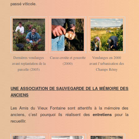
passé viticole.
Dernières vendanges
Casse-croûte et gouzotte
Vendanges en 2000
avant replantation de la
(2000)
avant l’urbanisation des
parcelle (2005)
Champs Rémy
UNE ASSOCIATION DE SAUVEGARDE DE LA MÉMOIRE DES
ANCIENS
Les Amis du Vieux Fontaine sont attentifs à la mémoire des
anciens, c’est pourquoi ils réalisent des
entretiens
pour la
recueillir.