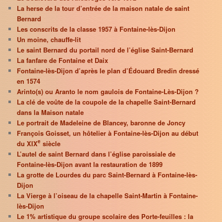
La herse de la tour d’entrée de la maison natale de saint
Bernard
Les conscrits de la classe 1957 à Fontaine-lès-Dijon
Un moine, chauffe-lit
Le saint Bernard du portail nord de l’église Saint-Bernard
La fanfare de Fontaine et Daix
Fontaine-lès-Dijon d’après le plan d’Édouard Bredin dressé
en 1574
Arinto(s) ou Aranto le nom gaulois de Fontaine-Lès-Dijon ?
La clé de voûte de la coupole de la chapelle Saint-Bernard
dans la Maison natale
Le portrait de Madeleine de Blancey, baronne de Joncy
François Goisset, un hôtelier à Fontaine-lès-Dijon au début
e
du XIX
siècle
L’autel de saint Bernard dans l’église paroissiale de
Fontaine-lès-Dijon avant la restauration de 1899
La grotte de Lourdes du parc Saint-Bernard à Fontaine-lès-
Dijon
La Vierge à l’oiseau de la chapelle Saint-Martin à Fontaine-
lès-Dijon
Le 1% artistique du groupe scolaire des Porte-feuilles : la