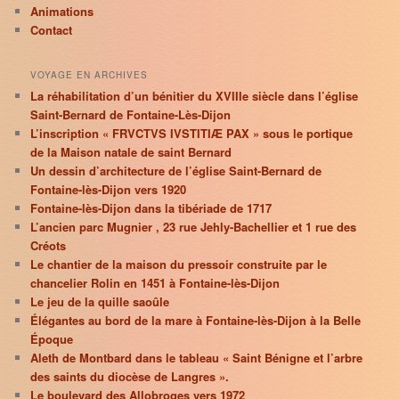
Animations
Contact
VOYAGE EN ARCHIVES
La réhabilitation d’un bénitier du XVIIIe siècle dans l’église
Saint-Bernard de Fontaine-Lès-Dijon
L’inscription « FRVCTVS IVSTITIÆ PAX » sous le portique
de la Maison natale de saint Bernard
Un dessin d’architecture de l’église Saint-Bernard de
Fontaine-lès-Dijon vers 1920
Fontaine-lès-Dijon dans la tibériade de 1717
L’ancien parc Mugnier , 23 rue Jehly-Bachellier et 1 rue des
Créots
Le chantier de la maison du pressoir construite par le
chancelier Rolin en 1451 à Fontaine-lès-Dijon
Le jeu de la quille saoûle
Élégantes au bord de la mare à Fontaine-lès-Dijon à la Belle
Époque
Aleth de Montbard dans le tableau « Saint Bénigne et l’arbre
des saints du diocèse de Langres ».
Le boulevard des Allobroges vers 1972