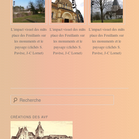
L’impact visuel des mâts
L’impact visuel des mâts
L’impact visuel des mâts
place des Feuillants sur
place des Feuillants sur
place des Feuillants sur
les monuments et le
les monuments et le
les monuments et le
paysage (clichés S.
paysage (clichés S.
paysage (clichés S.
Pavèse, J-C Lornet)
Pavèse, J-C Lornet)
Pavèse, J-C Lornet)
R
e
c
h
CRÉATIONS DES AVF
e
r
c