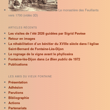
h
e
Le monastère des Feuillants
vers 1700 (vidéo 3D)
ARTICLES RÉCENTS
Les visites de l’été 2026 guidées par Sigrid Pavèse
Retour en images
La réhabilitation d’un bénitier du XVIIIe siècle dans l’église
Saint-Bernard de Fontaine-Lès-Dijon
Le rognage de la vigne avant le phylloxéra
Fontaine-lès-Dijon dans
Le Bien public
de 1972
Publications
LES AMIS DU VIEUX FONTAINE
Présentation
Adhésion
Parutions
Bibliographie
Actions
Partenariats