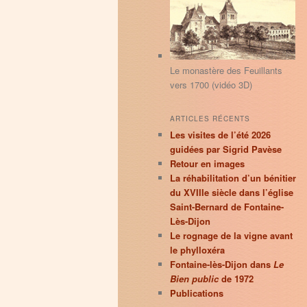
principal
secondaire
r
c
h
e
Le monastère des Feuillants
vers 1700 (vidéo 3D)
ARTICLES RÉCENTS
Les visites de l’été 2026
guidées par Sigrid Pavèse
Retour en images
La réhabilitation d’un bénitier
du XVIIIe siècle dans l’église
Saint-Bernard de Fontaine-
Lès-Dijon
Le rognage de la vigne avant
le phylloxéra
Fontaine-lès-Dijon dans
Le
Bien public
de 1972
Publications