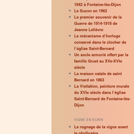
1942 à Fontaine-lès-Dijon
Le Suzon en 1962
Le premier souvenir de la
Guerre de 1914-1918 de
Jeanne Lelièvre
Le mécanisme d’horloge
conservé dans le clocher de
l’église Saint-Bernard
Un socle armorié offert par la
famille Gruet au XVe-XVIe
siècle
La maison natale de saint
Bernard en 1863
La Visitation, peinture murale
du XVIe siècle dans l’église
Saint-Bernard de Fontaine-lès-
Dijon
VIGNE EN ÉCRIN
Le rognage de la vigne avant
le phylloxéra