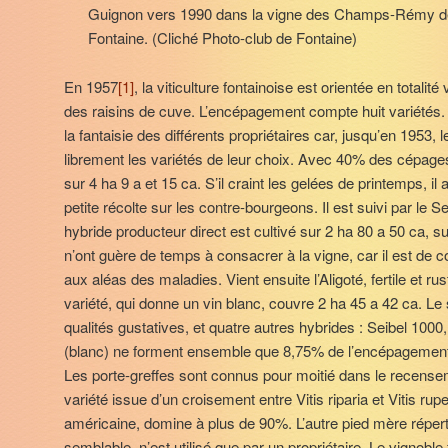
Guignon vers 1990 dans la vigne des Champs-Rémy d
Fontaine. (Cliché Photo-club de Fontaine)
En 1957
[1]
, la viticulture fontainoise est orientée en totalit
des raisins de cuve. L’encépagement compte huit variétés. 
la fantaisie des différents propriétaires car, jusqu’en 1953,
librement les variétés de leur choix. Avec 40% des cépage
sur 4 ha 9 a et 15 ca. S’il craint les gelées de printemps, il
petite récolte sur les contre-bourgeons. Il est suivi par le
hybride producteur direct est cultivé sur 2 ha 80 a 50 ca, s
n’ont guère de temps à consacrer à la vigne, car il est de c
aux aléas des maladies. Vient ensuite l’Aligoté, fertile et r
variété, qui donne un vin blanc, couvre 2 ha 45 a 42 ca. Le
qualités gustatives, et quatre autres hybrides : Seibel 1000
(blanc) ne forment ensemble que 8,75% de l’encépagement 
Les porte-greffes sont connus pour moitié dans le recense
variété issue d’un croisement entre Vitis riparia et Vitis rup
américaine, domine à plus de 90%. L’autre pied mère réperto
semblable, n’est utilisé que par un propriétaire. Le vignoble