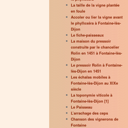
La taille de la vigne plantée
en foule
Accoler ou lier la vigne avant
le phylloxéra à Fontaine-lès-
Dijon
Le fiche-paisseaux
La maison du pressoir
construite par le chancelier
Rolin en 1451 à Fontaine-lès-
Dijon
Le pressoir Rolin à Fontaine-
lès-Dijon en 1451
Les échalas mobiles à
Fontaine-lès-Dijon au XIXe
siècle
La toponymie viticole à
Fontaine-lès-Dijon [1]
Le Paisseau
L’arrachage des ceps
Chanson des vignerons de
Fontaine