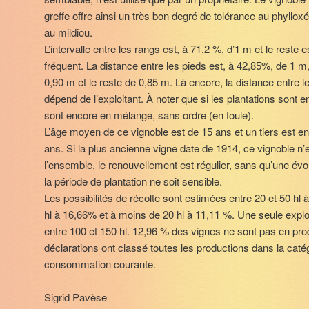
greffe offre ainsi un très bon degré de tolérance au phylloxé
au mildiou.
L’intervalle entre les rangs est, à 71,2 %, d’1 m et le reste
fréquent. La distance entre les pieds est, à 42,85%, de 1 
0,90 m et le reste de 0,85 m. Là encore, la distance entre l
dépend de l’exploitant. À noter que si les plantations son
sont encore en mélange, sans ordre (en foule).
L’âge moyen de ce vignoble est de 15 ans et un tiers est e
ans. Si la plus ancienne vigne date de 1914, ce vignoble n’
l’ensemble, le renouvellement est régulier, sans qu’une év
la période de plantation ne soit sensible.
Les possibilités de récolte sont estimées entre 20 et 50 hl à
hl à 16,66% et à moins de 20 hl à 11,11 %. Une seule exploi
entre 100 et 150 hl. 12,96 % des vignes ne sont pas en produ
déclarations ont classé toutes les productions dans la caté
consommation courante.
Sigrid Pavèse