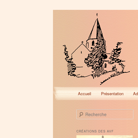
Menu
Accueil
Présentation
Ad
Aller
Aller
principal
au
au
R
e
contenu
contenu
c
h
CRÉATIONS DES AVF
e