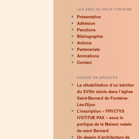
LES AMIS DU VIEUX FONTAINE
Présentation
Adhésion
Parutions
Bibliographie
Actions
Partenariats
Animations
Contact
VOYAGE EN ARCHIVES
La réhabilitation d’un bénitier
du XVIIIe siècle dans l’église
Saint-Bernard de Fontaine-
Lès-Dijon
L’inscription « FRVCTVS
IVSTITIÆ PAX » sous le
portique de la Maison natale
de saint Bernard
Un dessin d’architecture de