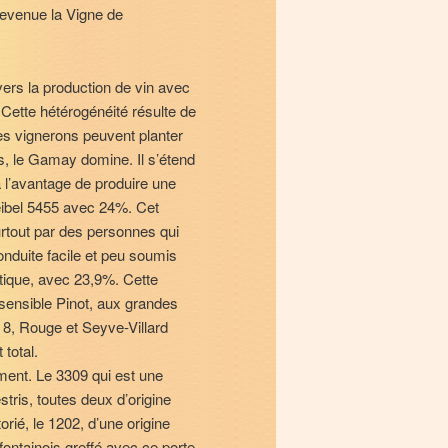
evenue la Vigne de
é vers la production de vin avec
Cette hétérogénéité résulte de
 les vignerons peuvent planter
s, le Gamay domine. Il s’étend
 a l’avantage de produire une
 Seibel 5455 avec 24%. Cet
urtout par des personnes qui
onduite facile et peu soumis
ustique, avec 23,9%. Cette
 sensible Pinot, aux grandes
, 8, Rouge et Seyve-Villard
total.
ment. Le 3309 qui est une
estris, toutes deux d’origine
rié, le 1202, d’une origine
 fontainois greffé avec ce porte-