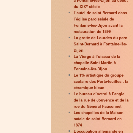
à Fontaine-lès-Dijon au début
e
du XIX
siècle
L’autel de saint Bernard dans
l’église paroissiale de
Fontaine-lès-Dijon avant la
restauration de 1899
La grotte de Lourdes du parc
Saint-Bernard à Fontaine-lès-
Dijon
La Vierge à l’oiseau de la
chapelle Saint-Martin à
Fontaine-lès-Dijon
Le 1% artistique du groupe
scolaire des Porte-feuilles : la
céramique bleue
Le bureau d’octroi à l’angle
de la rue de Jouvence et de la
rue du Général Fauconnet
Les chapelles de la Maison
natale de saint Bernard en
1874
L’occupation allemande en