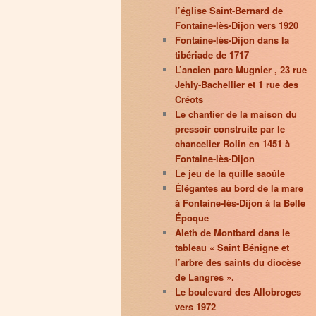
l’église Saint-Bernard de
Fontaine-lès-Dijon vers 1920
Fontaine-lès-Dijon dans la
tibériade de 1717
L’ancien parc Mugnier , 23 rue
Jehly-Bachellier et 1 rue des
Créots
Le chantier de la maison du
pressoir construite par le
chancelier Rolin en 1451 à
Fontaine-lès-Dijon
Le jeu de la quille saoûle
Élégantes au bord de la mare
à Fontaine-lès-Dijon à la Belle
Époque
Aleth de Montbard dans le
tableau « Saint Bénigne et
l’arbre des saints du diocèse
de Langres ».
Le boulevard des Allobroges
vers 1972