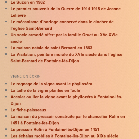
Le Suzon en 1962
Le premier souvenir de la Guerre de 1914-1918 de Jeanne
Lelièvre
Le mécanisme d’horloge conservé dans le clocher de
l’église Saint-Bernard
Un socle armorié offert par la famille Gruet au XVe-XVIe
siècle
La maison natale de saint Bernard en 1863
La Visitation, peinture murale du XVIe siècle dans l’église
Saint-Bernard de Fontaine-lès-Dijon
VIGNE EN ÉCRIN
Le rognage de la vigne avant le phylloxéra
La taille de la vigne plantée en foule
Accoler ou lier la vigne avant le phylloxéra à Fontaine-lès-
Dijon
Le fiche-paisseaux
La maison du pressoir construite par le chancelier Rolin en
1451 à Fontaine-lès-Dijon
Le pressoir Rolin à Fontaine-lès-Dijon en 1451
Les échalas mobiles à Fontaine-lès-Dijon au XIXe siècle