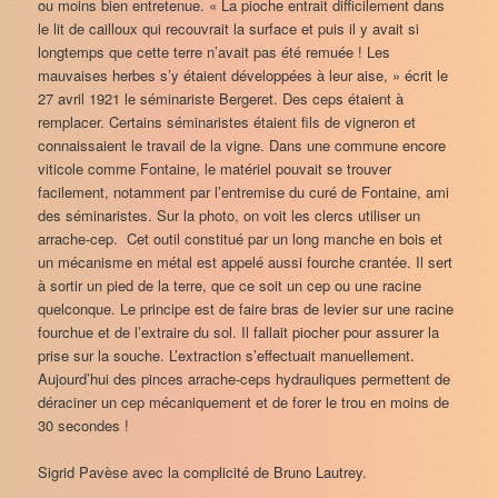
ou moins bien entretenue. « La pioche entrait difficilement dans
le lit de cailloux qui recouvrait la surface et puis il y avait si
longtemps que cette terre n’avait pas été remuée ! Les
mauvaises herbes s’y étaient développées à leur aise, » écrit le
27 avril 1921 le séminariste Bergeret. Des ceps étaient à
remplacer. Certains séminaristes étaient fils de vigneron et
connaissaient le travail de la vigne. Dans une commune encore
viticole comme Fontaine, le matériel pouvait se trouver
facilement, notamment par l’entremise du curé de Fontaine, ami
des séminaristes. Sur la photo, on voit les clercs utiliser un
arrache-cep. Cet outil constitué par un long manche en bois et
un mécanisme en métal est appelé aussi fourche crantée. Il sert
à sortir un pied de la terre, que ce soit un cep ou une racine
quelconque. Le principe est de faire bras de levier sur une racine
fourchue et de l’extraire du sol. Il fallait piocher pour assurer la
prise sur la souche. L’extraction s’effectuait manuellement.
Aujourd’hui des pinces arrache-ceps hydrauliques permettent de
déraciner un cep mécaniquement et de forer le trou en moins de
30 secondes !
Sigrid Pavèse avec la complicité de Bruno Lautrey.