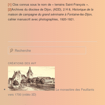
[1]
Clos connus sous le nom de « terrains Saint-François ».
[2]
Archives du diocèse de Dijon, (ADD), 2 H 8,
Historique de la
maison de campagne du grand séminaire à Fontaine-lès-Dijon,
cahier manuscrit avec photographies, 1920-1921.
R
e
c
h
CRÉATIONS DES AVF
e
r
c
h
e
Le monastère des Feuillants
vers 1700 (vidéo 3D)