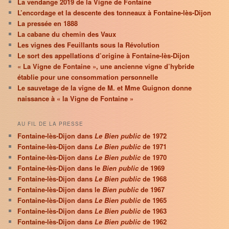
La vendange 2019 de la Vigne de Fontaine
L’encordage et la descente des tonneaux à Fontaine-lès-Dijon
La pressée en 1888
La cabane du chemin des Vaux
Les vignes des Feuillants sous la Révolution
Le sort des appellations d’origine à Fontaine-lès-Dijon
« La Vigne de Fontaine », une ancienne vigne d’hybride
établie pour une consommation personnelle
Le sauvetage de la vigne de M. et Mme Guignon donne
naissance à « la Vigne de Fontaine »
AU FIL DE LA PRESSE
Fontaine-lès-Dijon dans
Le Bien public
de 1972
Fontaine-lès-Dijon dans
Le Bien public
de 1971
Fontaine-lès-Dijon dans
Le Bien public
de 1970
Fontaine-lès-Dijon dans le
Bien public
de 1969
Fontaine-lès-Dijon dans
Le Bien public
de 1968
Fontaine-lès-Dijon dans le
Bien public
de 1967
Fontaine-lès-Dijon dans
Le Bien public
de 1965
Fontaine-lès-Dijon dans
Le Bien public
de 1963
Fontaine-lès-Dijon dans
Le Bien public
de 1962