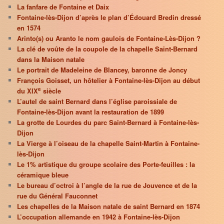
La fanfare de Fontaine et Daix
Fontaine-lès-Dijon d’après le plan d’Édouard Bredin dressé
en 1574
Arinto(s) ou Aranto le nom gaulois de Fontaine-Lès-Dijon ?
La clé de voûte de la coupole de la chapelle Saint-Bernard
dans la Maison natale
Le portrait de Madeleine de Blancey, baronne de Joncy
François Goisset, un hôtelier à Fontaine-lès-Dijon au début
e
du XIX
siècle
L’autel de saint Bernard dans l’église paroissiale de
Fontaine-lès-Dijon avant la restauration de 1899
La grotte de Lourdes du parc Saint-Bernard à Fontaine-lès-
Dijon
La Vierge à l’oiseau de la chapelle Saint-Martin à Fontaine-
lès-Dijon
Le 1% artistique du groupe scolaire des Porte-feuilles : la
céramique bleue
Le bureau d’octroi à l’angle de la rue de Jouvence et de la
rue du Général Fauconnet
Les chapelles de la Maison natale de saint Bernard en 1874
L’occupation allemande en 1942 à Fontaine-lès-Dijon