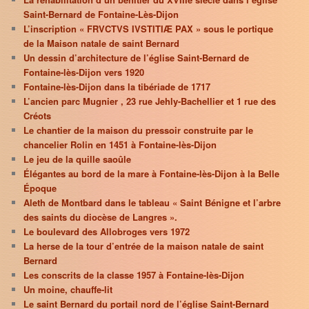
Saint-Bernard de Fontaine-Lès-Dijon
L’inscription « FRVCTVS IVSTITIÆ PAX » sous le portique
de la Maison natale de saint Bernard
Un dessin d’architecture de l’église Saint-Bernard de
Fontaine-lès-Dijon vers 1920
Fontaine-lès-Dijon dans la tibériade de 1717
L’ancien parc Mugnier , 23 rue Jehly-Bachellier et 1 rue des
Créots
Le chantier de la maison du pressoir construite par le
chancelier Rolin en 1451 à Fontaine-lès-Dijon
Le jeu de la quille saoûle
Élégantes au bord de la mare à Fontaine-lès-Dijon à la Belle
Époque
Aleth de Montbard dans le tableau « Saint Bénigne et l’arbre
des saints du diocèse de Langres ».
Le boulevard des Allobroges vers 1972
La herse de la tour d’entrée de la maison natale de saint
Bernard
Les conscrits de la classe 1957 à Fontaine-lès-Dijon
Un moine, chauffe-lit
Le saint Bernard du portail nord de l’église Saint-Bernard