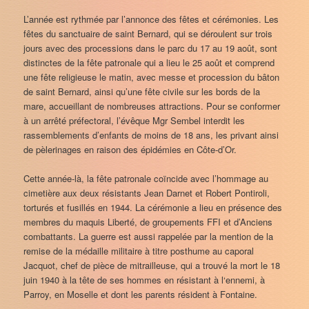
L’année est rythmée par l’annonce des fêtes et cérémonies. Les
fêtes du sanctuaire de saint Bernard, qui se déroulent sur trois
jours avec des processions dans le parc du 17 au 19 août, sont
distinctes de la fête patronale qui a lieu le 25 août et comprend
une fête religieuse le matin, avec messe et procession du bâton
de saint Bernard, ainsi qu’une fête civile sur les bords de la
mare, accueillant de nombreuses attractions. Pour se conformer
à un arrêté préfectoral, l’évêque Mgr Sembel interdit les
rassemblements d’enfants de moins de 18 ans, les privant ainsi
de pèlerinages en raison des épidémies en Côte-d’Or.
Cette année-là, la fête patronale coïncide avec l’hommage au
cimetière aux deux résistants Jean Darnet et Robert Pontiroli,
torturés et fusillés en 1944. La cérémonie a lieu en présence des
membres du maquis Liberté, de groupements FFI et d’Anciens
combattants. La guerre est aussi rappelée par la mention de la
remise de la médaille militaire à titre posthume au caporal
Jacquot, chef de pièce de mitrailleuse, qui a trouvé la mort le 18
juin 1940 à la tête de ses hommes en résistant à l‘ennemi, à
Parroy, en Moselle et dont les parents résident à Fontaine.