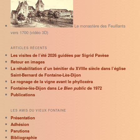
r
c
h
e
Le monastère des Feuillants
vers 1700 (vidéo 3D)
ARTICLES RÉCENTS
Les visites de l’été 2026 guidées par Sigrid Pavèse
Retour en images
La réhabilitation d’un bénitier du XVIIIe siècle dans l’église
Saint-Bernard de Fontaine-Lès-Dijon
Le rognage de la vigne avant le phylloxéra
Fontaine-lès-Dijon dans
Le Bien public
de 1972
Publications
LES AMIS DU VIEUX FONTAINE
Présentation
Adhésion
Parutions
Bibliographie