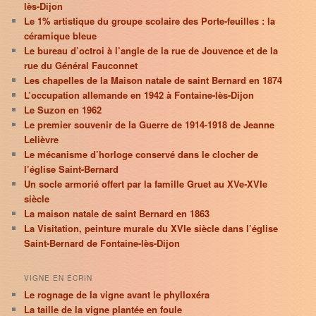
lès-Dijon
Le 1% artistique du groupe scolaire des Porte-feuilles : la
céramique bleue
Le bureau d’octroi à l’angle de la rue de Jouvence et de la
rue du Général Fauconnet
Les chapelles de la Maison natale de saint Bernard en 1874
L’occupation allemande en 1942 à Fontaine-lès-Dijon
Le Suzon en 1962
Le premier souvenir de la Guerre de 1914-1918 de Jeanne
Lelièvre
Le mécanisme d’horloge conservé dans le clocher de
l’église Saint-Bernard
Un socle armorié offert par la famille Gruet au XVe-XVIe
siècle
La maison natale de saint Bernard en 1863
La Visitation, peinture murale du XVIe siècle dans l’église
Saint-Bernard de Fontaine-lès-Dijon
VIGNE EN ÉCRIN
Le rognage de la vigne avant le phylloxéra
La taille de la vigne plantée en foule