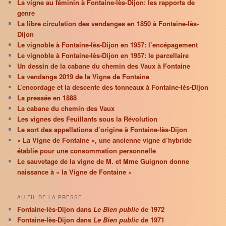
La vigne au féminin à Fontaine-lès-Dijon: les rapports de
genre
La libre circulation des vendanges en 1850 à Fontaine-lès-
Dijon
Le vignoble à Fontaine-lès-Dijon en 1957: l’encépagement
Le vignoble à Fontaine-lès-Dijon en 1957: le parcellaire
Un dessin de la cabane du chemin des Vaux à Fontaine
La vendange 2019 de la Vigne de Fontaine
L’encordage et la descente des tonneaux à Fontaine-lès-Dijon
La pressée en 1888
La cabane du chemin des Vaux
Les vignes des Feuillants sous la Révolution
Le sort des appellations d’origine à Fontaine-lès-Dijon
« La Vigne de Fontaine », une ancienne vigne d’hybride
établie pour une consommation personnelle
Le sauvetage de la vigne de M. et Mme Guignon donne
naissance à « la Vigne de Fontaine »
AU FIL DE LA PRESSE
Fontaine-lès-Dijon dans
Le Bien public
de 1972
Fontaine-lès-Dijon dans
Le Bien public
de 1971