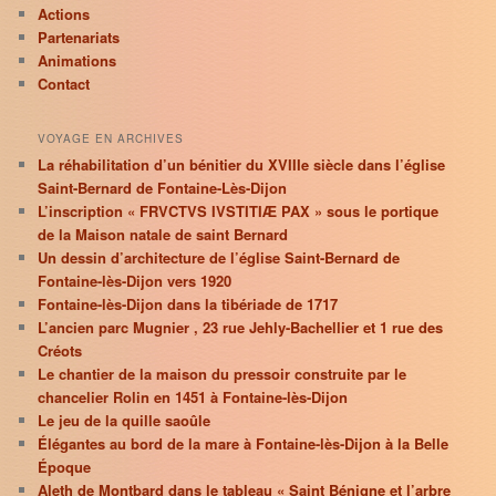
Actions
Partenariats
Animations
Contact
VOYAGE EN ARCHIVES
La réhabilitation d’un bénitier du XVIIIe siècle dans l’église
Saint-Bernard de Fontaine-Lès-Dijon
L’inscription « FRVCTVS IVSTITIÆ PAX » sous le portique
de la Maison natale de saint Bernard
Un dessin d’architecture de l’église Saint-Bernard de
Fontaine-lès-Dijon vers 1920
Fontaine-lès-Dijon dans la tibériade de 1717
L’ancien parc Mugnier , 23 rue Jehly-Bachellier et 1 rue des
Créots
Le chantier de la maison du pressoir construite par le
chancelier Rolin en 1451 à Fontaine-lès-Dijon
Le jeu de la quille saoûle
Élégantes au bord de la mare à Fontaine-lès-Dijon à la Belle
Époque
Aleth de Montbard dans le tableau « Saint Bénigne et l’arbre