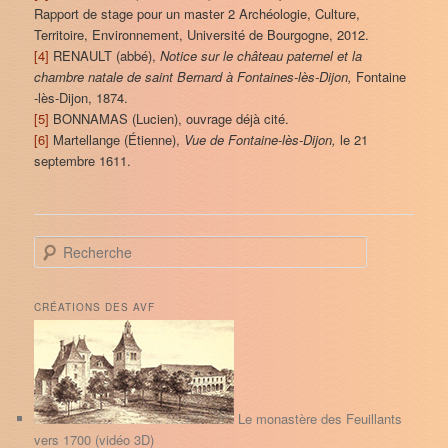
Rapport de stage pour un master 2 Archéologie, Culture,
Territoire, Environnement, Université de Bourgogne, 2012.
[4]
RENAULT (abbé),
Notice sur le château paternel et la
chambre natale de saint Bernard à Fontaines-lès-Dijon,
Fontaine
-lès-Dijon, 1874.
[5]
BONNAMAS (Lucien), ouvrage déjà cité.
[6]
Martellange (Étienne),
Vue de Fontaine-lès-Dijon,
le 21
septembre 1611.
R
e
c
h
CRÉATIONS DES AVF
e
r
c
h
e
Le monastère des Feuillants
vers 1700 (vidéo 3D)