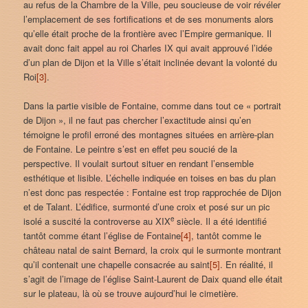
au refus de la Chambre de la Ville, peu soucieuse de voir révéler
l’emplacement de ses fortifications et de ses monuments alors
qu’elle était proche de la frontière avec l’Empire germanique. Il
avait donc fait appel au roi Charles IX qui avait approuvé l’idée
d’un plan de Dijon et la Ville s’était inclinée devant la volonté du
Roi
[3]
.
Dans la partie visible de Fontaine, comme dans tout ce « portrait
de Dijon », il ne faut pas chercher l’exactitude ainsi qu’en
témoigne le profil erroné des montagnes situées en arrière-plan
de Fontaine. Le peintre s’est en effet peu soucié de la
perspective. Il voulait surtout situer en rendant l’ensemble
esthétique et lisible. L’échelle indiquée en toises en bas du plan
n’est donc pas respectée : Fontaine est trop rapprochée de Dijon
et de Talant. L’édifice, surmonté d’une croix et posé sur un pic
e
isolé a suscité la controverse au XIX
siècle. Il a été identifié
tantôt comme étant l’église de Fontaine
[4]
, tantôt comme le
château natal de saint Bernard, la croix qui le surmonte montrant
qu’il contenait une chapelle consacrée au saint
[5]
. En réalité, il
s’agit de l’image de l’église Saint-Laurent de Daix quand elle était
sur le plateau, là où se trouve aujourd’hui le cimetière.