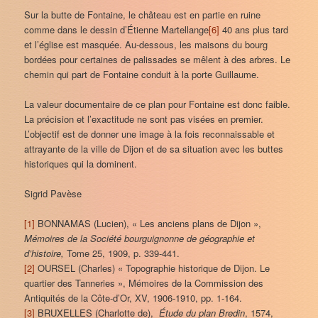
Sur la butte de Fontaine, le château est en partie en ruine
comme dans le dessin d’Étienne Martellange
[6]
40 ans plus tard
et l’église est masquée. Au-dessous, les maisons du bourg
bordées pour certaines de palissades se mêlent à des arbres. Le
chemin qui part de Fontaine conduit à la porte Guillaume.
La valeur documentaire de ce plan pour Fontaine est donc faible.
La précision et l’exactitude ne sont pas visées en premier.
L’objectif est de donner une image à la fois reconnaissable et
attrayante de la ville de Dijon et de sa situation avec les buttes
historiques qui la dominent.
Sigrid Pavèse
[1]
BONNAMAS (Lucien), « Les anciens plans de Dijon »,
Mémoires de la Société bourguignonne de géographie et
d’histoire,
Tome 25, 1909, p. 339-441.
[2]
OURSEL (Charles) « Topographie historique de Dijon. Le
quartier des Tanneries », Mémoires de la Commission des
Antiquités de la Côte-d’Or, XV, 1906-1910, pp. 1-164.
[3]
BRUXELLES (Charlotte de),
Étude du plan Bredin
, 1574,