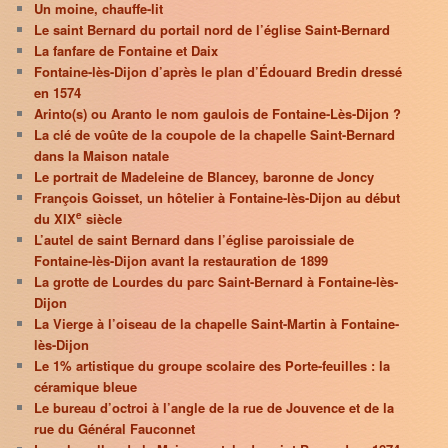
Un moine, chauffe-lit
Le saint Bernard du portail nord de l’église Saint-Bernard
La fanfare de Fontaine et Daix
Fontaine-lès-Dijon d’après le plan d’Édouard Bredin dressé
en 1574
Arinto(s) ou Aranto le nom gaulois de Fontaine-Lès-Dijon ?
La clé de voûte de la coupole de la chapelle Saint-Bernard
dans la Maison natale
Le portrait de Madeleine de Blancey, baronne de Joncy
François Goisset, un hôtelier à Fontaine-lès-Dijon au début
e
du XIX
siècle
L’autel de saint Bernard dans l’église paroissiale de
Fontaine-lès-Dijon avant la restauration de 1899
La grotte de Lourdes du parc Saint-Bernard à Fontaine-lès-
Dijon
La Vierge à l’oiseau de la chapelle Saint-Martin à Fontaine-
lès-Dijon
Le 1% artistique du groupe scolaire des Porte-feuilles : la
céramique bleue
Le bureau d’octroi à l’angle de la rue de Jouvence et de la
rue du Général Fauconnet