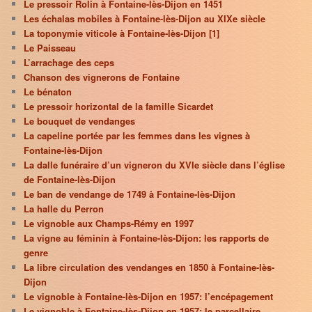
Le pressoir Rolin à Fontaine-lès-Dijon en 1451
Les échalas mobiles à Fontaine-lès-Dijon au XIXe siècle
La toponymie viticole à Fontaine-lès-Dijon [1]
Le Paisseau
L’arrachage des ceps
Chanson des vignerons de Fontaine
Le bénaton
Le pressoir horizontal de la famille Sicardet
Le bouquet de vendanges
La capeline portée par les femmes dans les vignes à
Fontaine-lès-Dijon
La dalle funéraire d’un vigneron du XVIe siècle dans l’église
de Fontaine-lès-Dijon
Le ban de vendange de 1749 à Fontaine-lès-Dijon
La halle du Perron
Le vignoble aux Champs-Rémy en 1997
La vigne au féminin à Fontaine-lès-Dijon: les rapports de
genre
La libre circulation des vendanges en 1850 à Fontaine-lès-
Dijon
Le vignoble à Fontaine-lès-Dijon en 1957: l’encépagement
Le vignoble à Fontaine-lès-Dijon en 1957: le parcellaire