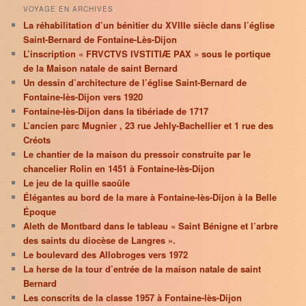
VOYAGE EN ARCHIVES
La réhabilitation d’un bénitier du XVIIIe siècle dans l’église
Saint-Bernard de Fontaine-Lès-Dijon
L’inscription « FRVCTVS IVSTITIÆ PAX » sous le portique
de la Maison natale de saint Bernard
Un dessin d’architecture de l’église Saint-Bernard de
Fontaine-lès-Dijon vers 1920
Fontaine-lès-Dijon dans la tibériade de 1717
L’ancien parc Mugnier , 23 rue Jehly-Bachellier et 1 rue des
Créots
Le chantier de la maison du pressoir construite par le
chancelier Rolin en 1451 à Fontaine-lès-Dijon
Le jeu de la quille saoûle
Élégantes au bord de la mare à Fontaine-lès-Dijon à la Belle
Époque
Aleth de Montbard dans le tableau « Saint Bénigne et l’arbre
des saints du diocèse de Langres ».
Le boulevard des Allobroges vers 1972
La herse de la tour d’entrée de la maison natale de saint
Bernard
Les conscrits de la classe 1957 à Fontaine-lès-Dijon