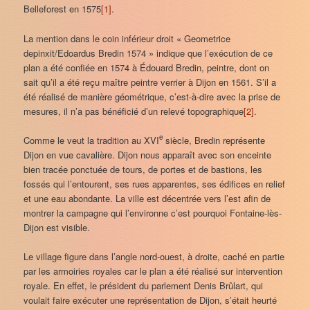
Belleforest en 1575
[1]
.
La mention dans le coin inférieur droit « Geometrice
depinxit/Edoardus Bredin 1574 » indique que l’exécution de ce
plan a été confiée en 1574 à Édouard Bredin, peintre, dont on
sait qu’il a été reçu maître peintre verrier à Dijon en 1561. S’il a
été réalisé de manière géométrique, c’est-à-dire avec la prise de
mesures, il n’a pas bénéficié d’un relevé topographique
[2]
.
e
Comme le veut la tradition au XVI
siècle, Bredin représente
Dijon en vue cavalière. Dijon nous apparaît avec son enceinte
bien tracée ponctuée de tours, de portes et de bastions, les
fossés qui l’entourent, ses rues apparentes, ses édifices en relief
et une eau abondante. La ville est décentrée vers l’est afin de
montrer la campagne qui l’environne c’est pourquoi Fontaine-lès-
Dijon est visible.
Le village figure dans l’angle nord-ouest, à droite, caché en partie
par les armoiries royales car le plan a été réalisé sur intervention
royale. En effet, le président du parlement Denis Brûlart, qui
voulait faire exécuter une représentation de Dijon, s’était heurté