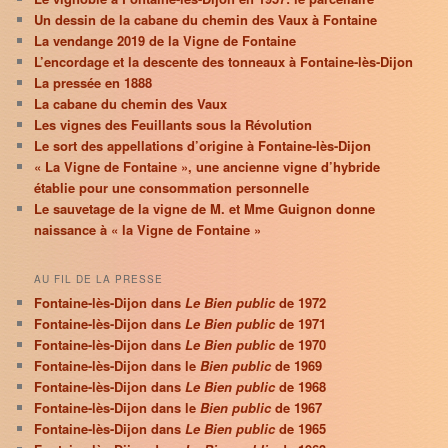
Un dessin de la cabane du chemin des Vaux à Fontaine
La vendange 2019 de la Vigne de Fontaine
L’encordage et la descente des tonneaux à Fontaine-lès-Dijon
La pressée en 1888
La cabane du chemin des Vaux
Les vignes des Feuillants sous la Révolution
Le sort des appellations d’origine à Fontaine-lès-Dijon
« La Vigne de Fontaine », une ancienne vigne d’hybride
établie pour une consommation personnelle
Le sauvetage de la vigne de M. et Mme Guignon donne
naissance à « la Vigne de Fontaine »
AU FIL DE LA PRESSE
Fontaine-lès-Dijon dans
Le Bien public
de 1972
Fontaine-lès-Dijon dans
Le Bien public
de 1971
Fontaine-lès-Dijon dans
Le Bien public
de 1970
Fontaine-lès-Dijon dans le
Bien public
de 1969
Fontaine-lès-Dijon dans
Le Bien public
de 1968
Fontaine-lès-Dijon dans le
Bien public
de 1967
Fontaine-lès-Dijon dans
Le Bien public
de 1965