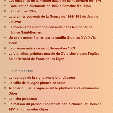
Les chapelles de la Maison natale de saint Bernard en 1874
L’occupation allemande en 1942 à Fontaine-lès-Dijon
Le Suzon en 1962
Le premier souvenir de la Guerre de 1914-1918 de Jeanne
Lelièvre
Le mécanisme d’horloge conservé dans le clocher de
l’église Saint-Bernard
Un socle armorié offert par la famille Gruet au XVe-XVIe
siècle
La maison natale de saint Bernard en 1863
La Visitation, peinture murale du XVIe siècle dans l’église
Saint-Bernard de Fontaine-lès-Dijon
VIGNE EN ÉCRIN
Le rognage de la vigne avant le phylloxéra
La taille de la vigne plantée en foule
Accoler ou lier la vigne avant le phylloxéra à Fontaine-lès-
Dijon
Le fiche-paisseaux
La maison du pressoir construite par le chancelier Rolin en
1451 à Fontaine-lès-Dijon