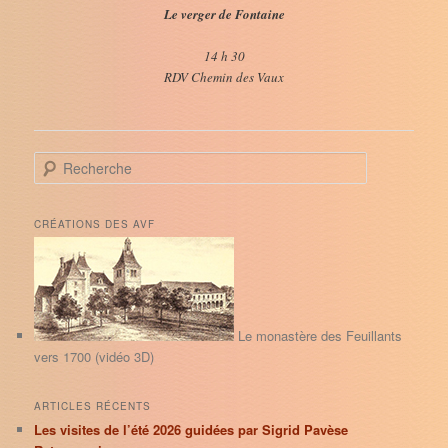
Le verger de Fontaine
14 h 30
RDV Chemin des Vaux
R
e
c
h
CRÉATIONS DES AVF
e
r
c
h
e
Le monastère des Feuillants
vers 1700 (vidéo 3D)
ARTICLES RÉCENTS
Les visites de l’été 2026 guidées par Sigrid Pavèse