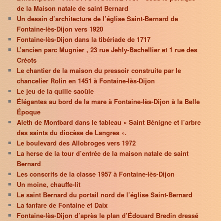
de la Maison natale de saint Bernard
Un dessin d’architecture de l’église Saint-Bernard de
Fontaine-lès-Dijon vers 1920
Fontaine-lès-Dijon dans la tibériade de 1717
L’ancien parc Mugnier , 23 rue Jehly-Bachellier et 1 rue des
Créots
Le chantier de la maison du pressoir construite par le
chancelier Rolin en 1451 à Fontaine-lès-Dijon
Le jeu de la quille saoûle
Élégantes au bord de la mare à Fontaine-lès-Dijon à la Belle
Époque
Aleth de Montbard dans le tableau « Saint Bénigne et l’arbre
des saints du diocèse de Langres ».
Le boulevard des Allobroges vers 1972
La herse de la tour d’entrée de la maison natale de saint
Bernard
Les conscrits de la classe 1957 à Fontaine-lès-Dijon
Un moine, chauffe-lit
Le saint Bernard du portail nord de l’église Saint-Bernard
La fanfare de Fontaine et Daix
Fontaine-lès-Dijon d’après le plan d’Édouard Bredin dressé