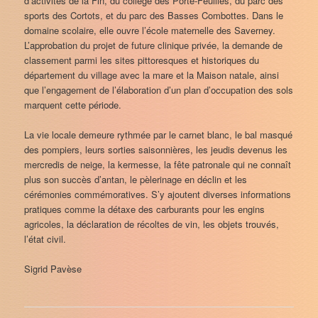
d’activités de la Fin, du collège des Porte-Feuilles, du parc des
sports des Cortots, et du parc des Basses Combottes. Dans le
domaine scolaire, elle ouvre l’école maternelle des Saverney.
L’approbation du projet de future clinique privée, la demande de
classement parmi les sites pittoresques et historiques du
département du village avec la mare et la Maison natale, ainsi
que l’engagement de l’élaboration d’un plan d’occupation des sols
marquent cette période.
La vie locale demeure rythmée par le carnet blanc, le bal masqué
des pompiers, leurs sorties saisonnières, les jeudis devenus les
mercredis de neige, la kermesse, la fête patronale qui ne connaît
plus son succès d’antan, le pèlerinage en déclin et les
cérémonies commémoratives. S’y ajoutent diverses informations
pratiques comme la détaxe des carburants pour les engins
agricoles, la déclaration de récoltes de vin, les objets trouvés,
l’état civil.
Sigrid Pavèse