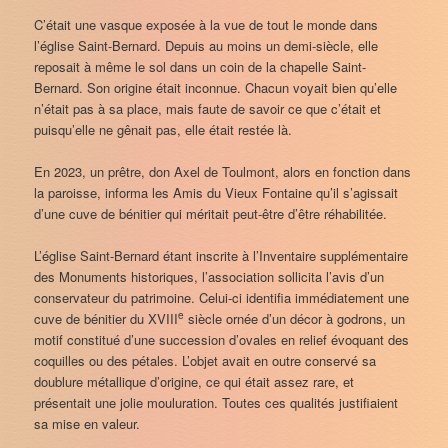
C’était une vasque exposée à la vue de tout le monde dans
l’église Saint-Bernard. Depuis au moins un demi-siècle, elle
reposait à même le sol dans un coin de la chapelle Saint-
Bernard. Son origine était inconnue. Chacun voyait bien qu’elle
n’était pas à sa place, mais faute de savoir ce que c’était et
puisqu’elle ne gênait pas, elle était restée là.
En 2023, un prêtre, don Axel de Toulmont, alors en fonction dans
la paroisse, informa les Amis du Vieux Fontaine qu’il s’agissait
d’une cuve de bénitier qui méritait peut-être d’être réhabilitée.
L’église Saint-Bernard étant inscrite à l’Inventaire supplémentaire
des Monuments historiques, l’association sollicita l’avis d’un
conservateur du patrimoine. Celui-ci identifia immédiatement une
e
cuve de bénitier du XVIII
siècle ornée d’un décor à godrons, un
motif constitué d’une succession d’ovales en relief évoquant des
coquilles ou des pétales. L’objet avait en outre conservé sa
doublure métallique d’origine, ce qui était assez rare, et
présentait une jolie mouluration. Toutes ces qualités justifiaient
sa mise en valeur.