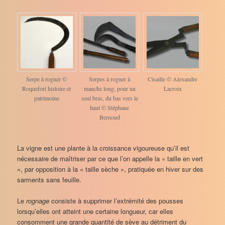
Serpe à rogner ©
Serpes à rogner à
Cisaille © Alexandre
Roquefort histoire et
manche long, pour un
Lacroix
patrimoine
seul bras, du bas vers le
haut © Stéphane
Bernoud
La vigne est une plante à la croissance vigoureuse qu’il est
nécessaire de maîtriser par ce que l’on appelle la « taille en vert
», par opposition à la « taille sèche », pratiquée en hiver sur des
sarments sans feuille.
Le
rognage
consiste à supprimer l’extrémité des pousses
lorsqu’elles ont atteint une certaine longueur, car elles
consomment une grande quantité de sève au détriment du