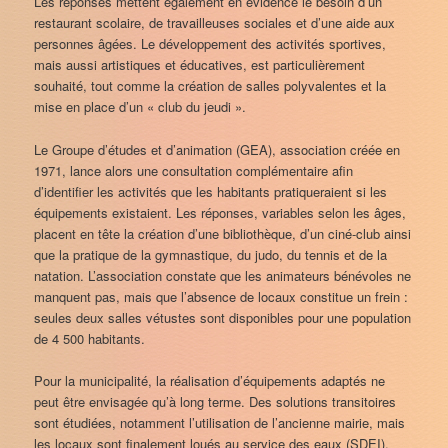
Les réponses mettent également en évidence le besoin d’un
restaurant scolaire, de travailleuses sociales et d’une aide aux
personnes âgées. Le développement des activités sportives,
mais aussi artistiques et éducatives, est particulièrement
souhaité, tout comme la création de salles polyvalentes et la
mise en place d’un « club du jeudi ».
Le Groupe d’études et d’animation (GEA), association créée en
1971, lance alors une consultation complémentaire afin
d’identifier les activités que les habitants pratiqueraient si les
équipements existaient. Les réponses, variables selon les âges,
placent en tête la création d’une bibliothèque, d’un ciné-club ainsi
que la pratique de la gymnastique, du judo, du tennis et de la
natation. L’association constate que les animateurs bénévoles ne
manquent pas, mais que l’absence de locaux constitue un frein :
seules deux salles vétustes sont disponibles pour une population
de 4 500 habitants.
Pour la municipalité, la réalisation d’équipements adaptés ne
peut être envisagée qu’à long terme. Des solutions transitoires
sont étudiées, notamment l’utilisation de l’ancienne mairie, mais
les locaux sont finalement loués au service des eaux (SDEI).