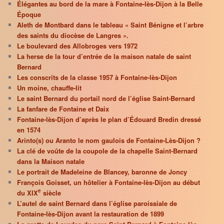
Élégantes au bord de la mare à Fontaine-lès-Dijon à la Belle
Époque
Aleth de Montbard dans le tableau « Saint Bénigne et l’arbre
des saints du diocèse de Langres ».
Le boulevard des Allobroges vers 1972
La herse de la tour d’entrée de la maison natale de saint
Bernard
Les conscrits de la classe 1957 à Fontaine-lès-Dijon
Un moine, chauffe-lit
Le saint Bernard du portail nord de l’église Saint-Bernard
La fanfare de Fontaine et Daix
Fontaine-lès-Dijon d’après le plan d’Édouard Bredin dressé
en 1574
Arinto(s) ou Aranto le nom gaulois de Fontaine-Lès-Dijon ?
La clé de voûte de la coupole de la chapelle Saint-Bernard
dans la Maison natale
Le portrait de Madeleine de Blancey, baronne de Joncy
François Goisset, un hôtelier à Fontaine-lès-Dijon au début
e
du XIX
siècle
L’autel de saint Bernard dans l’église paroissiale de
Fontaine-lès-Dijon avant la restauration de 1899