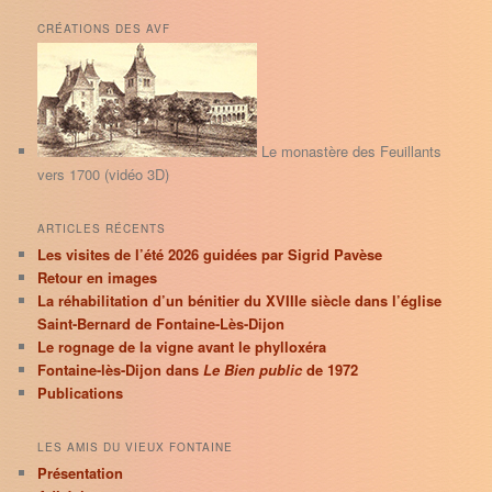
c
h
CRÉATIONS DES AVF
e
r
c
h
e
Le monastère des Feuillants
vers 1700 (vidéo 3D)
ARTICLES RÉCENTS
Les visites de l’été 2026 guidées par Sigrid Pavèse
Retour en images
La réhabilitation d’un bénitier du XVIIIe siècle dans l’église
Saint-Bernard de Fontaine-Lès-Dijon
Le rognage de la vigne avant le phylloxéra
Fontaine-lès-Dijon dans
Le Bien public
de 1972
Publications
LES AMIS DU VIEUX FONTAINE
Présentation