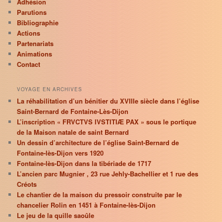
Adhésion
Parutions
Bibliographie
Actions
Partenariats
Animations
Contact
VOYAGE EN ARCHIVES
La réhabilitation d’un bénitier du XVIIIe siècle dans l’église
Saint-Bernard de Fontaine-Lès-Dijon
L’inscription « FRVCTVS IVSTITIÆ PAX » sous le portique
de la Maison natale de saint Bernard
Un dessin d’architecture de l’église Saint-Bernard de
Fontaine-lès-Dijon vers 1920
Fontaine-lès-Dijon dans la tibériade de 1717
L’ancien parc Mugnier , 23 rue Jehly-Bachellier et 1 rue des
Créots
Le chantier de la maison du pressoir construite par le
chancelier Rolin en 1451 à Fontaine-lès-Dijon
Le jeu de la quille saoûle