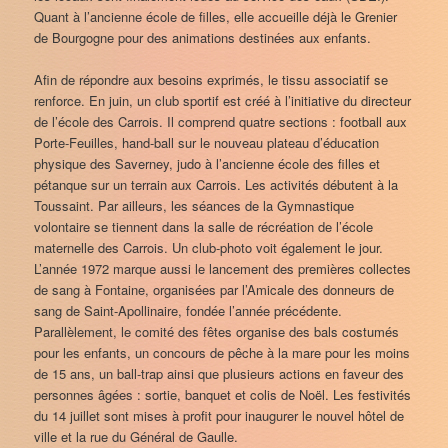
Quant à l’ancienne école de filles, elle accueille déjà le Grenier
de Bourgogne pour des animations destinées aux enfants.
Afin de répondre aux besoins exprimés, le tissu associatif se
renforce. En juin, un club sportif est créé à l’initiative du directeur
de l’école des Carrois. Il comprend quatre sections : football aux
Porte-Feuilles, hand-ball sur le nouveau plateau d’éducation
physique des Saverney, judo à l’ancienne école des filles et
pétanque sur un terrain aux Carrois. Les activités débutent à la
Toussaint. Par ailleurs, les séances de la Gymnastique
volontaire se tiennent dans la salle de récréation de l’école
maternelle des Carrois. Un club-photo voit également le jour.
L’année 1972 marque aussi le lancement des premières collectes
de sang à Fontaine, organisées par l’Amicale des donneurs de
sang de Saint-Apollinaire, fondée l’année précédente.
Parallèlement, le comité des fêtes organise des bals costumés
pour les enfants, un concours de pêche à la mare pour les moins
de 15 ans, un ball-trap ainsi que plusieurs actions en faveur des
personnes âgées : sortie, banquet et colis de Noël. Les festivités
du 14 juillet sont mises à profit pour inaugurer le nouvel hôtel de
ville et la rue du Général de Gaulle.