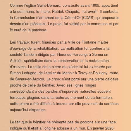
Comme l’église Saint-Bernard, construite avant 1905, appartient
à la commune, le maire, Patrick Chapuis, fut averti. Il contacta
la Commission d’art sacré de la Côte-d’Or (CDAS) qui proposa le
dessin d’un piédestal. Le projet fut validé par la commune et par
le curé de la paroisse.
Les travaux furent financés par la Ville de Fontaine maître
d’ouvrage de la réhabilitation. La réalisation fut confiée à la
société Tandem dirigée par Florence Harvengt à Semur-en-
Auxois, spécialisée dans la conservation et la restauration
d’œuvres. La taille de la pierre du piédestal fut exécutée par
Simon Ledugne, de l’atelier du Menhir à Torcy-et-Pouligny, route
de Semur-en-Auxois. Le choix s’est porté sur une pierre calcaire
proche de celle du bénitier. Avec ses lignes rouges
correspondant à des bandes d’impuretés naturelles souvent
ferreuses piégées dans la roche au moment de sa formation,
cette pierre a été difficile à trouver car elle provenait de carrières
aujourd’hui disparues.
Le fait que le bénitier ne présente pas de godrons sur une face
indique qu’il était à l’origine adossé à un mur. En janvier 2026,