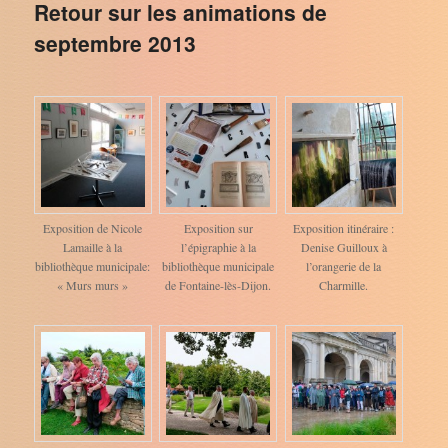
Retour sur les animations de
septembre 2013
Exposition de Nicole
Exposition sur
Exposition itinéraire :
Lamaille à la
l’épigraphie à la
Denise Guilloux à
bibliothèque municipale:
bibliothèque municipale
l’orangerie de la
« Murs murs »
de Fontaine-lès-Dijon.
Charmille.