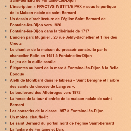
Saint-Bernard de Fontaine-Lès-Dijon
L’inscription « FRVCTVS IVSTITIÆ PAX » sous le portique
de la Maison natale de saint Bernard
Un dessin d’architecture de l’église Saint-Bernard de
Fontaine-lès-Dijon vers 1920
Fontaine-lès-Dijon dans la tibériade de 1717
L’ancien parc Mugnier , 23 rue Jehly-Bachellier et 1 rue des
Créots
Le chantier de la maison du pressoir construite par le
chancelier Rolin en 1451 à Fontaine-lès-Dijon
Le jeu de la quille saoûle
Élégantes au bord de la mare à Fontaine-lès-Dijon à la Belle
Époque
Aleth de Montbard dans le tableau « Saint Bénigne et l’arbre
des saints du diocèse de Langres ».
Le boulevard des Allobroges vers 1972
La herse de la tour d’entrée de la maison natale de saint
Bernard
Les conscrits de la classe 1957 à Fontaine-lès-Dijon
Un moine, chauffe-lit
Le saint Bernard du portail nord de l’église Saint-Bernard
La fanfare de Fontaine et Daix