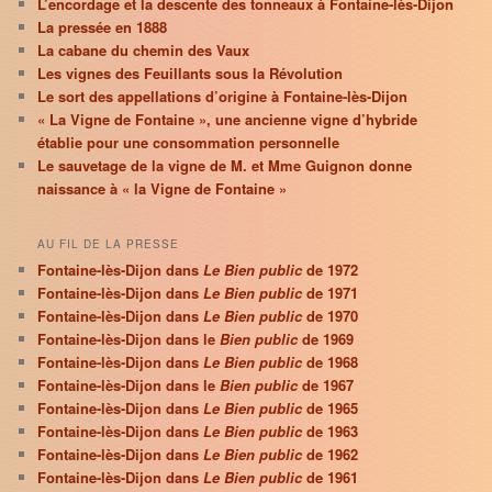
L’encordage et la descente des tonneaux à Fontaine-lès-Dijon
La pressée en 1888
La cabane du chemin des Vaux
Les vignes des Feuillants sous la Révolution
Le sort des appellations d’origine à Fontaine-lès-Dijon
« La Vigne de Fontaine », une ancienne vigne d’hybride
établie pour une consommation personnelle
Le sauvetage de la vigne de M. et Mme Guignon donne
naissance à « la Vigne de Fontaine »
AU FIL DE LA PRESSE
Fontaine-lès-Dijon dans
Le Bien public
de 1972
Fontaine-lès-Dijon dans
Le Bien public
de 1971
Fontaine-lès-Dijon dans
Le Bien public
de 1970
Fontaine-lès-Dijon dans le
Bien public
de 1969
Fontaine-lès-Dijon dans
Le Bien public
de 1968
Fontaine-lès-Dijon dans le
Bien public
de 1967
Fontaine-lès-Dijon dans
Le Bien public
de 1965
Fontaine-lès-Dijon dans
Le Bien public
de 1963
Fontaine-lès-Dijon dans
Le Bien public
de 1962
Fontaine-lès-Dijon dans
Le Bien public
de 1961