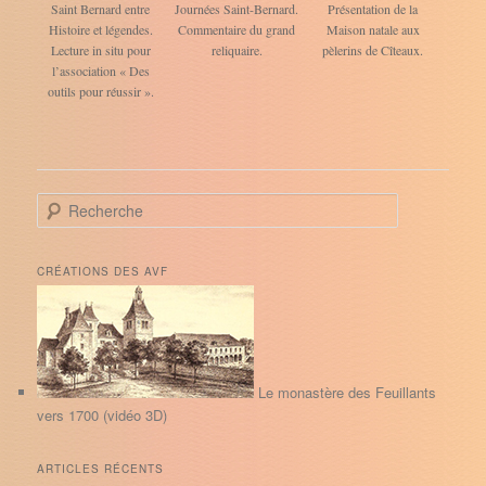
Saint Bernard entre
Journées Saint-Bernard.
Présentation de la
Histoire et légendes.
Commentaire du grand
Maison natale aux
Lecture in situ pour
reliquaire.
pèlerins de Cîteaux.
l’association « Des
outils pour réussir ».
R
e
c
h
CRÉATIONS DES AVF
e
r
c
h
e
Le monastère des Feuillants
vers 1700 (vidéo 3D)
ARTICLES RÉCENTS