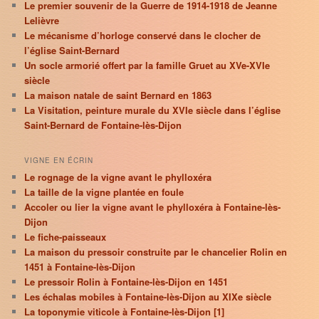
Le premier souvenir de la Guerre de 1914-1918 de Jeanne
Lelièvre
Le mécanisme d’horloge conservé dans le clocher de
l’église Saint-Bernard
Un socle armorié offert par la famille Gruet au XVe-XVIe
siècle
La maison natale de saint Bernard en 1863
La Visitation, peinture murale du XVIe siècle dans l’église
Saint-Bernard de Fontaine-lès-Dijon
VIGNE EN ÉCRIN
Le rognage de la vigne avant le phylloxéra
La taille de la vigne plantée en foule
Accoler ou lier la vigne avant le phylloxéra à Fontaine-lès-
Dijon
Le fiche-paisseaux
La maison du pressoir construite par le chancelier Rolin en
1451 à Fontaine-lès-Dijon
Le pressoir Rolin à Fontaine-lès-Dijon en 1451
Les échalas mobiles à Fontaine-lès-Dijon au XIXe siècle
La toponymie viticole à Fontaine-lès-Dijon [1]