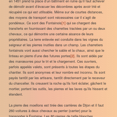
en 1451 prend la place d’un bâtiment en ruine qu’il faut achever
de démolir avant d’évacuer les décombres après avoir trié et
récupéré ce qui est utilisable. Même sur de courtes distances,
des moyens de transport sont nécessaires car il s’agit de
pondéreux. Ce sont des Fontainois
[1]
qui se chargent des
transferts en fournissant des charrettes tractées par un ou deux
chevaux, ce qui démontre une certaine aisance de leurs
propriétaires. La terre enlevée est conduite dans les vignes du
seigneur et les pierres inutiles dans un champ. Les charretiers
fontainois vont aussi chercher le sable et la chaux, ainsi que le
linteau en pierre d’une des futures portes
[2]
. Ils sont aidés par
des manœuvres pour le tri et le chargement. Ces ouvriers,
parfois appelés valets, sont présents à toutes les étapes du
chantier. Ils sont anonymes et leur nombre est inconnu. Ils sont
payés tantôt par les artisans, tantôt directement par le receveur
du chancelier. Ils creusent la roche qu’ils font éclater, gâchent le
mortier, portent les outils, les pierres et les laves qu’ils hissent et
étendent.
La pierre des moellons est tirée des carrières de Dijon et il faut
260 voitures à deux chevaux au perrier (carrier) pour la
transporter à Fontaine. Les 80 pierres de taille blanches