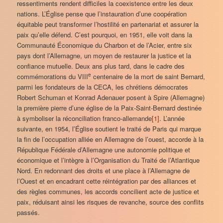
ressentiments rendent difficiles la coexistence entre les deux
nations. L’Église pense que l’instauration d’une coopération
équitable peut transformer l’hostilité en partenariat et assurer la
paix qu’elle défend. C’est pourquoi, en 1951, elle voit dans la
Communauté Économique du Charbon et de l’Acier, entre six
pays dont l’Allemagne, un moyen de restaurer la justice et la
confiance mutuelle. Deux ans plus tard, dans le cadre des
e
commémorations du VIII
centenaire de la mort de saint Bernard,
parmi les fondateurs de la CECA, les chrétiens démocrates
Robert Schuman et Konrad Adenauer posent à Spire (Allemagne)
la première pierre d’une église de la Paix-Saint-Bernard destinée
à symboliser la réconciliation franco-allemande
[1]
. L’année
suivante, en 1954, l’Église soutient le traité de Paris qui marque
la fin de l’occupation alliée en Allemagne de l’ouest, accorde à la
République Fédérale d’Allemagne une autonomie politique et
économique et l’intègre à l’Organisation du Traité de l’Atlantique
Nord. En redonnant des droits et une place à l’Allemagne de
l’Ouest et en encadrant cette réintégration par des alliances et
des règles communes, les accords concilient acte de justice et
paix, réduisant ainsi les risques de revanche, source des conflits
passés.