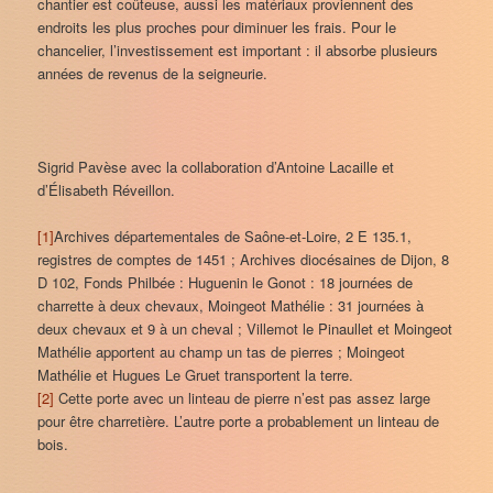
chantier est coûteuse, aussi les matériaux proviennent des
endroits les plus proches pour diminuer les frais. Pour le
chancelier, l’investissement est important : il absorbe plusieurs
années de revenus de la seigneurie.
Sigrid Pavèse avec la collaboration d’Antoine Lacaille et
d’Élisabeth Réveillon.
[1]
Archives départementales de Saône-et-Loire, 2 E 135.1,
registres de comptes de 1451 ; Archives diocésaines de Dijon, 8
D 102, Fonds Philbée : Huguenin le Gonot : 18 journées de
charrette à deux chevaux, Moingeot Mathélie : 31 journées à
deux chevaux et 9 à un cheval ; Villemot le Pinaullet et Moingeot
Mathélie apportent au champ un tas de pierres ; Moingeot
Mathélie et Hugues Le Gruet transportent la terre.
[2]
Cette porte avec un linteau de pierre n’est pas assez large
pour être charretière. L’autre porte a probablement un linteau de
bois.