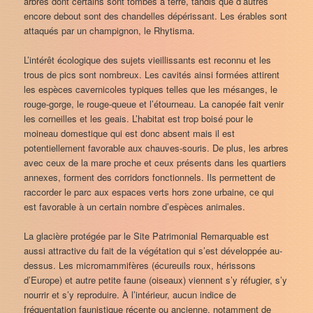
arbres dont certains sont tombés à terre, tandis que d’autres
encore debout sont des chandelles dépérissant. Les érables sont
attaqués par un champignon, le Rhytisma.
L’intérêt écologique des sujets vieillissants est reconnu et les
trous de pics sont nombreux. Les cavités ainsi formées attirent
les espèces cavernicoles typiques telles que les mésanges, le
rouge-gorge, le rouge-queue et l’étourneau. La canopée fait venir
les corneilles et les geais. L’habitat est trop boisé pour le
moineau domestique qui est donc absent mais il est
potentiellement favorable aux chauves-souris. De plus, les arbres
avec ceux de la mare proche et ceux présents dans les quartiers
annexes, forment des corridors fonctionnels. Ils permettent de
raccorder le parc aux espaces verts hors zone urbaine, ce qui
est favorable à un certain nombre d’espèces animales.
La glacière protégée par le Site Patrimonial Remarquable est
aussi attractive du fait de la végétation qui s’est développée au-
dessus. Les micromammifères (écureuils roux, hérissons
d’Europe) et autre petite faune (oiseaux) viennent s’y réfugier, s’y
nourrir et s’y reproduire. À l’intérieur, aucun indice de
fréquentation faunistique récente ou ancienne, notamment de