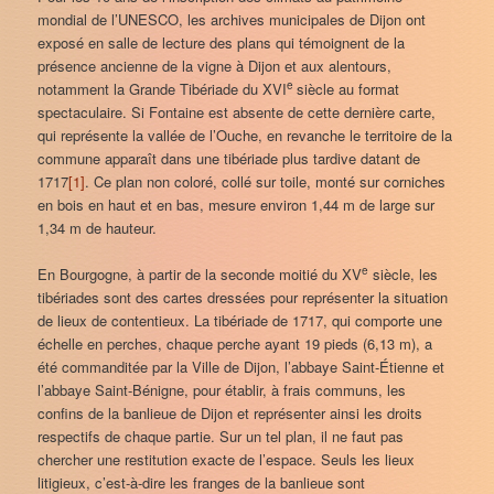
mondial de l’UNESCO, les archives municipales de Dijon ont
exposé en salle de lecture des plans qui témoignent de la
présence ancienne de la vigne à Dijon et aux alentours,
e
notamment la Grande Tibériade du XVI
siècle au format
spectaculaire. Si Fontaine est absente de cette dernière carte,
qui représente la vallée de l’Ouche, en revanche le territoire de la
commune apparaît dans une tibériade plus tardive datant de
1717
[1]
. Ce plan non coloré, collé sur toile, monté sur corniches
en bois en haut et en bas, mesure environ 1,44 m de large sur
1,34 m de hauteur.
e
En Bourgogne, à partir de la seconde moitié du XV
siècle, les
tibériades sont des cartes dressées pour représenter la situation
de lieux de contentieux. La tibériade de 1717, qui comporte une
échelle en perches, chaque perche ayant 19 pieds (6,13 m), a
été commanditée par la Ville de Dijon, l’abbaye Saint-Étienne et
l’abbaye Saint-Bénigne, pour établir, à frais communs, les
confins de la banlieue de Dijon et représenter ainsi les droits
respectifs de chaque partie. Sur un tel plan, il ne faut pas
chercher une restitution exacte de l’espace. Seuls les lieux
litigieux, c’est-à-dire les franges de la banlieue sont