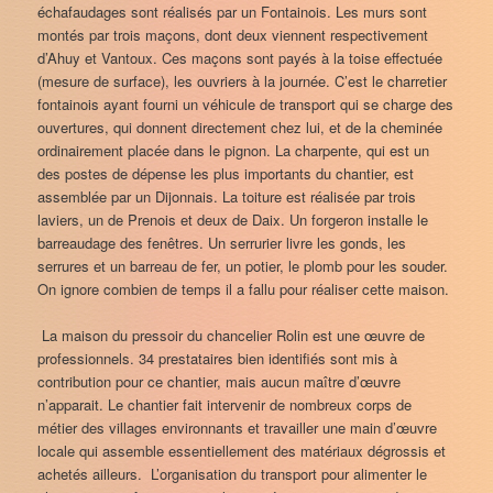
échafaudages sont réalisés par un Fontainois. Les murs sont
montés par trois maçons, dont deux viennent respectivement
d’Ahuy et Vantoux. Ces maçons sont payés à la toise effectuée
(mesure de surface), les ouvriers à la journée. C’est le charretier
fontainois ayant fourni un véhicule de transport qui se charge des
ouvertures, qui donnent directement chez lui, et de la cheminée
ordinairement placée dans le pignon. La charpente, qui est un
des postes de dépense les plus importants du chantier, est
assemblée par un Dijonnais. La toiture est réalisée par trois
laviers, un de Prenois et deux de Daix. Un forgeron installe le
barreaudage des fenêtres. Un serrurier livre les gonds, les
serrures et un barreau de fer, un potier, le plomb pour les souder.
On ignore combien de temps il a fallu pour réaliser cette maison.
La maison du pressoir du chancelier Rolin est une œuvre de
professionnels. 34 prestataires bien identifiés sont mis à
contribution pour ce chantier, mais aucun maître d’œuvre
n’apparait. Le chantier fait intervenir de nombreux corps de
métier des villages environnants et travailler une main d’œuvre
locale qui assemble essentiellement des matériaux dégrossis et
achetés ailleurs. L’organisation du transport pour alimenter le