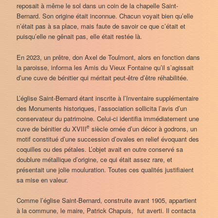
reposait à même le sol dans un coin de la chapelle Saint-
Bernard. Son origine était inconnue. Chacun voyait bien qu’elle
n’était pas à sa place, mais faute de savoir ce que c’était et
puisqu’elle ne gênait pas, elle était restée là.
En 2023, un prêtre, don Axel de Toulmont, alors en fonction dans
la paroisse, informa les Amis du Vieux Fontaine qu’il s’agissait
d’une cuve de bénitier qui méritait peut-être d’être réhabilitée.
L’église Saint-Bernard étant inscrite à l’Inventaire supplémentaire
des Monuments historiques, l’association sollicita l’avis d’un
conservateur du patrimoine. Celui-ci identifia immédiatement une
e
cuve de bénitier du XVIII
siècle ornée d’un décor à godrons, un
motif constitué d’une succession d’ovales en relief évoquant des
coquilles ou des pétales. L’objet avait en outre conservé sa
doublure métallique d’origine, ce qui était assez rare, et
présentait une jolie mouluration. Toutes ces qualités justifiaient
sa mise en valeur.
Comme l’église Saint-Bernard, construite avant 1905, appartient
à la commune, le maire, Patrick Chapuis, fut averti. Il contacta