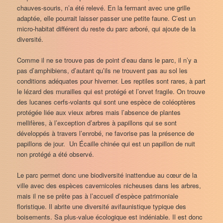
chauves-souris, n’a été relevé. En la fermant avec une grille
adaptée, elle pourrait laisser passer une petite faune. C’est un
micro-habitat différent du reste du parc arboré, qui ajoute de la
diversité.
Comme il ne se trouve pas de point d’eau dans le parc, il n’y a
pas d’amphibiens, d’autant qu’ils ne trouvent pas au sol les
conditions adéquates pour hiverner. Les reptiles sont rares, à part
le lézard des murailles qui est protégé et l’orvet fragile. On trouve
des lucanes cerfs-volants qui sont une espèce de coléoptères
protégée liée aux vieux arbres mais l’absence de plantes
mellifères, à l’exception d’arbres à papillons qui se sont
développés à travers l’enrobé, ne favorise pas la présence de
papillons de jour. Un Écaille chinée qui est un papillon de nuit
non protégé a été observé.
Le parc permet donc une biodiversité inattendue au cœur de la
ville avec des espèces cavernicoles nicheuses dans les arbres,
mais il ne se prête pas à l’accueil d’espèce patrimoniale
floristique. Il abrite une diversité avifaunistique typique des
boisements. Sa plus-value écologique est indéniable. Il est donc