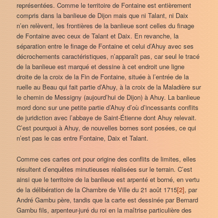
représentées. Comme le territoire de Fontaine est entièrement
compris dans la banlieue de Dijon mais que ni Talant, ni Daix
n’en relèvent, les frontières de la banlieue sont celles du finage
de Fontaine avec ceux de Talant et Daix. En revanche, la
séparation entre le finage de Fontaine et celui d’Ahuy avec ses
décrochements caractéristiques, n’apparaît pas, car seul le tracé
de la banlieue est marqué et dessine à cet endroit une ligne
droite de la croix de la Fin de Fontaine, située à l’entrée de la
ruelle au Beau qui fait partie d’Ahuy, à la croix de la Maladière sur
le chemin de Messigny (aujourd’hui de Dijon) à Ahuy. La banlieue
mord donc sur une petite partie d’Ahuy d’où d’incessants conflits
de juridiction avec l’abbaye de Saint-Étienne dont Ahuy relevait.
C’est pourquoi à Ahuy, de nouvelles bornes sont posées, ce qui
n’est pas le cas entre Fontaine, Daix et Talant.
Comme ces cartes ont pour origine des conflits de limites, elles
résultent d’enquêtes minutieuses réalisées sur le terrain. C’est
ainsi que le territoire de la banlieue est arpenté et borné, en vertu
de la délibération de la Chambre de Ville du 21 août 1715
[2]
, par
André Gambu père, tandis que la carte est dessinée par Bernard
Gambu fils, arpenteur-juré du roi en la maîtrise particulière des