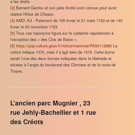
a les droits.
[3]
Bernard Gambu et son père André sont connus pour avoir
réalisé
l’Atlas de Cîteaux.
[4]
AMD, K4 : Paiement de 100 livres le 21 mars 1722 et de 140
livres le 20 novembre 1723.
[5]
Tous ces toponyme figure sur le cadastre napoléonien à
l’exception des « des Clos de Baise ».
[6]
https://pop.culture.gouv.fr/notice/merimee/PA00112685
La
notice indique 1370, mais il s’agit bien de 1570. Cette borne
serait l’une des deux bornes indiquées dans la tibériade et
situées à l’angle du boulevard des Clomiers et de la route de
Troyes.
L’ancien parc Mugnier , 23
rue Jehly-Bachellier et 1 rue
des Créots