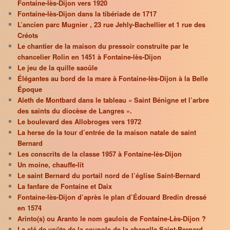
Fontaine-lès-Dijon vers 1920
Fontaine-lès-Dijon dans la tibériade de 1717
L’ancien parc Mugnier , 23 rue Jehly-Bachellier et 1 rue des
Créots
Le chantier de la maison du pressoir construite par le
chancelier Rolin en 1451 à Fontaine-lès-Dijon
Le jeu de la quille saoûle
Élégantes au bord de la mare à Fontaine-lès-Dijon à la Belle
Époque
Aleth de Montbard dans le tableau « Saint Bénigne et l’arbre
des saints du diocèse de Langres ».
Le boulevard des Allobroges vers 1972
La herse de la tour d’entrée de la maison natale de saint
Bernard
Les conscrits de la classe 1957 à Fontaine-lès-Dijon
Un moine, chauffe-lit
Le saint Bernard du portail nord de l’église Saint-Bernard
La fanfare de Fontaine et Daix
Fontaine-lès-Dijon d’après le plan d’Édouard Bredin dressé
en 1574
Arinto(s) ou Aranto le nom gaulois de Fontaine-Lès-Dijon ?
La clé de voûte de la coupole de la chapelle Saint-Bernard