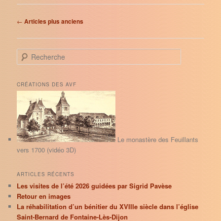
Navigation
←
Articles plus anciens
des
articles
R
e
c
h
CRÉATIONS DES AVF
e
r
c
h
e
Le monastère des Feuillants
vers 1700 (vidéo 3D)
ARTICLES RÉCENTS
Les visites de l’été 2026 guidées par Sigrid Pavèse
Retour en images
La réhabilitation d’un bénitier du XVIIIe siècle dans l’église
Saint-Bernard de Fontaine-Lès-Dijon