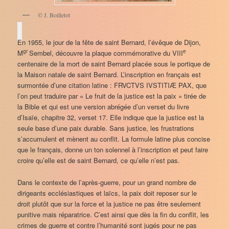
© J. Boilletot
En 1955, le jour de la fête de saint Bernard, l’évêque de Dijon,
gr
e
M
Sembel, découvre la plaque commémorative du VIII
centenaire de la mort de saint Bernard placée sous le portique de
la Maison natale de saint Bernard. L’inscription en français est
surmontée d’une citation latine : FRVCTVS IVSTITIÆ PAX, que
l’on peut traduire par « Le fruit de la justice est la paix » tirée de
la Bible et qui est une version abrégée d’un verset du livre
d’Isaïe, chapitre 32, verset 17. Elle indique que la justice est la
seule base d’une paix durable. Sans justice, les frustrations
s’accumulent et mènent au conflit. La formule latine plus concise
que le français, donne un ton solennel à l’inscription et peut faire
croire qu’elle est de saint Bernard, ce qu’elle n’est pas.
Dans le contexte de l’après-guerre, pour un grand nombre de
dirigeants ecclésiastiques et laïcs, la paix doit reposer sur le
droit plutôt que sur la force et la justice ne pas être seulement
punitive mais réparatrice. C’est ainsi que dès la fin du conflit, les
crimes de guerre et contre l’humanité sont jugés pour ne pas