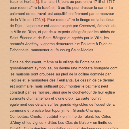
Eaux et Forêts
[3]
. Il a fallu 18 jours au père entre 1715 et 1717
pour reconnaître le tracé et 10 au fils pour dresser la carte. Le
paiement de ce travail est acquitté entièrement par le receveur
de la Ville en 1723
[4]
. Pour reconnaître le finage de la banlieue
de Dijon, l’arpenteur est accompagné par Chenevet, échevin de
la Ville de Dijon, et par deux experts désignés par les abbés de
Saint-Étienne et de Saint-Bénigne et agréés par la Ville, les
nommés Jeoffroy, vigneron demeurant rue Roulotte à Dijon et
Debonnaire, manouvrier au faubourg Saint-Nicolas.
Dans ce document, même si le village de Fontaine est
grossièrement symbolisé, on devine une modeste bourgade dont
les maisons sont groupées au pied de la colline dominée par
l’église et le monastère des Feuillants. Le dessin de ce dernier
est sommaire, mais suffisant pour montrer le bâtiment neuf
construit par les moines, ainsi que le clocher-tour de leur église
surmonté d’un lanternon et d’une croix. La carte fournit
également des détails sur les grands vignobles de l’ouest de la
commune et précise leur toponymie : Grands-Champs,
Combottes, Créots, « Juttriot » en limite de Talant, les Côtes
d’Ahuy et les vignes « dittes Les Clos de Baise » en limite de
Daix
[5]
. Cette dernière appellation pourrait désigner une propriété