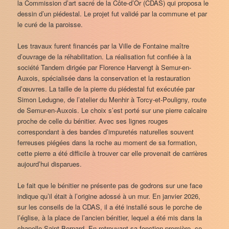
la Commission d’art sacré de la Côte-d’Or (CDAS) qui proposa le
dessin d’un piédestal. Le projet fut validé par la commune et par
le curé de la paroisse.
Les travaux furent financés par la Ville de Fontaine maître
d’ouvrage de la réhabilitation. La réalisation fut confiée à la
société Tandem dirigée par Florence Harvengt à Semur-en-
Auxois, spécialisée dans la conservation et la restauration
d’œuvres. La taille de la pierre du piédestal fut exécutée par
Simon Ledugne, de l’atelier du Menhir à Torcy-et-Pouligny, route
de Semur-en-Auxois. Le choix s’est porté sur une pierre calcaire
proche de celle du bénitier. Avec ses lignes rouges
correspondant à des bandes d’impuretés naturelles souvent
ferreuses piégées dans la roche au moment de sa formation,
cette pierre a été difficile à trouver car elle provenait de carrières
aujourd’hui disparues.
Le fait que le bénitier ne présente pas de godrons sur une face
indique qu’il était à l’origine adossé à un mur. En janvier 2026,
sur les conseils de la CDAS, il a été installé sous le porche de
l’église, à la place de l’ancien bénitier, lequel a été mis dans la
chapelle Saint-Bernard. En retrouvant sa fonction première, ce