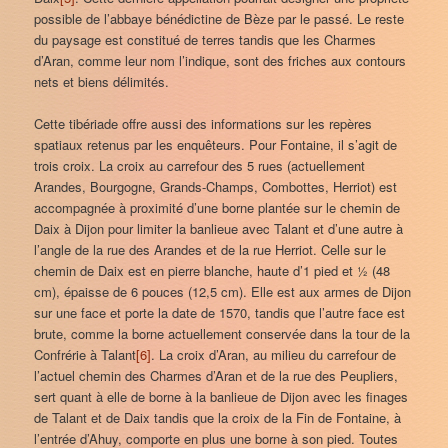
possible de l’abbaye bénédictine de Bèze par le passé. Le reste
du paysage est constitué de terres tandis que les Charmes
d’Aran, comme leur nom l’indique, sont des friches aux contours
nets et biens délimités.
Cette tibériade offre aussi des informations sur les repères
spatiaux retenus par les enquêteurs. Pour Fontaine, il s’agit de
trois croix. La croix au carrefour des 5 rues (actuellement
Arandes, Bourgogne, Grands-Champs, Combottes, Herriot) est
accompagnée à proximité d’une borne plantée sur le chemin de
Daix à Dijon pour limiter la banlieue avec Talant et d’une autre à
l’angle de la rue des Arandes et de la rue Herriot. Celle sur le
chemin de Daix est en pierre blanche, haute d’1 pied et ½ (48
cm), épaisse de 6 pouces (12,5 cm). Elle est aux armes de Dijon
sur une face et porte la date de 1570, tandis que l’autre face est
brute, comme la borne actuellement conservée dans la tour de la
Confrérie à Talant
[6]
. La croix d’Aran, au milieu du carrefour de
l’actuel chemin des Charmes d’Aran et de la rue des Peupliers,
sert quant à elle de borne à la banlieue de Dijon avec les finages
de Talant et de Daix tandis que la croix de la Fin de Fontaine, à
l’entrée d’Ahuy, comporte en plus une borne à son pied. Toutes