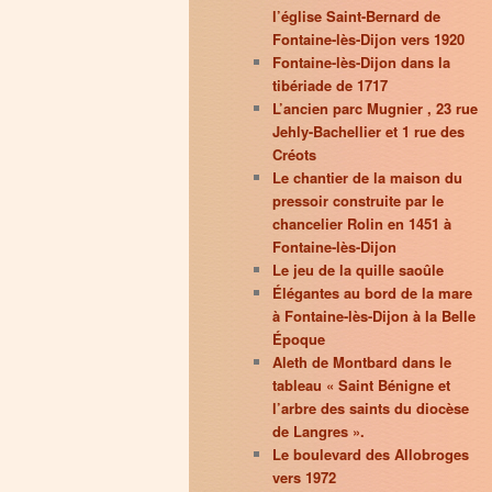
l’église Saint-Bernard de
Fontaine-lès-Dijon vers 1920
Fontaine-lès-Dijon dans la
tibériade de 1717
L’ancien parc Mugnier , 23 rue
Jehly-Bachellier et 1 rue des
Créots
Le chantier de la maison du
pressoir construite par le
chancelier Rolin en 1451 à
Fontaine-lès-Dijon
Le jeu de la quille saoûle
Élégantes au bord de la mare
à Fontaine-lès-Dijon à la Belle
Époque
Aleth de Montbard dans le
tableau « Saint Bénigne et
l’arbre des saints du diocèse
de Langres ».
Le boulevard des Allobroges
vers 1972