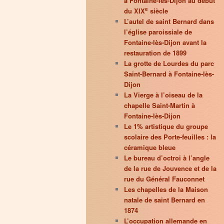
à Fontaine-lès-Dijon au début
e
du XIX
siècle
L’autel de saint Bernard dans
l’église paroissiale de
Fontaine-lès-Dijon avant la
restauration de 1899
La grotte de Lourdes du parc
Saint-Bernard à Fontaine-lès-
Dijon
La Vierge à l’oiseau de la
chapelle Saint-Martin à
Fontaine-lès-Dijon
Le 1% artistique du groupe
scolaire des Porte-feuilles : la
céramique bleue
Le bureau d’octroi à l’angle
de la rue de Jouvence et de la
rue du Général Fauconnet
Les chapelles de la Maison
natale de saint Bernard en
1874
L’occupation allemande en