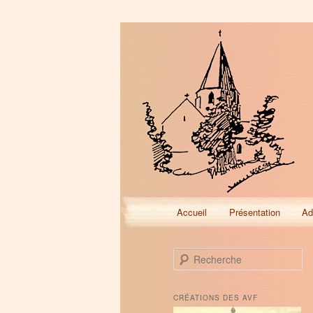
Menu
Accueil
Présentation
Ad
Aller
Aller
principal
au
au
R
e
contenu
contenu
c
h
CRÉATIONS DES AVF
e