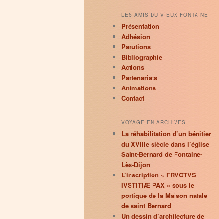
LES AMIS DU VIEUX FONTAINE
Présentation
Adhésion
Parutions
Bibliographie
Actions
Partenariats
Animations
Contact
VOYAGE EN ARCHIVES
La réhabilitation d’un bénitier
du XVIIIe siècle dans l’église
Saint-Bernard de Fontaine-
Lès-Dijon
L’inscription « FRVCTVS
IVSTITIÆ PAX » sous le
portique de la Maison natale
de saint Bernard
Un dessin d’architecture de