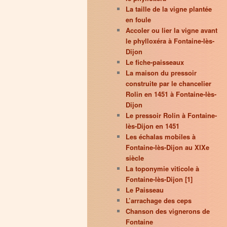
La taille de la vigne plantée
en foule
Accoler ou lier la vigne avant
le phylloxéra à Fontaine-lès-
Dijon
Le fiche-paisseaux
La maison du pressoir
construite par le chancelier
Rolin en 1451 à Fontaine-lès-
Dijon
Le pressoir Rolin à Fontaine-
lès-Dijon en 1451
Les échalas mobiles à
Fontaine-lès-Dijon au XIXe
siècle
La toponymie viticole à
Fontaine-lès-Dijon [1]
Le Paisseau
L’arrachage des ceps
Chanson des vignerons de
Fontaine