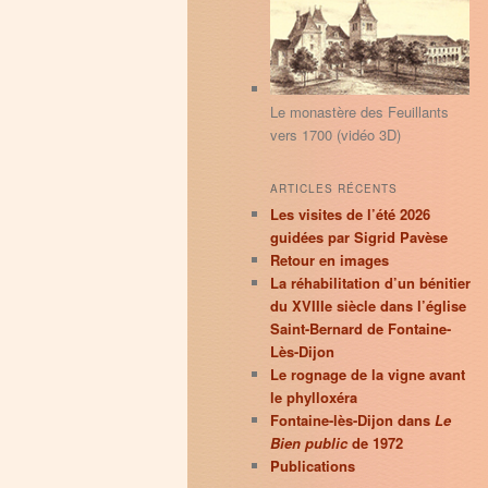
principal
secondaire
r
c
h
e
Le monastère des Feuillants
vers 1700 (vidéo 3D)
ARTICLES RÉCENTS
Les visites de l’été 2026
guidées par Sigrid Pavèse
Retour en images
La réhabilitation d’un bénitier
du XVIIIe siècle dans l’église
Saint-Bernard de Fontaine-
Lès-Dijon
Le rognage de la vigne avant
le phylloxéra
Fontaine-lès-Dijon dans
Le
Bien public
de 1972
Publications