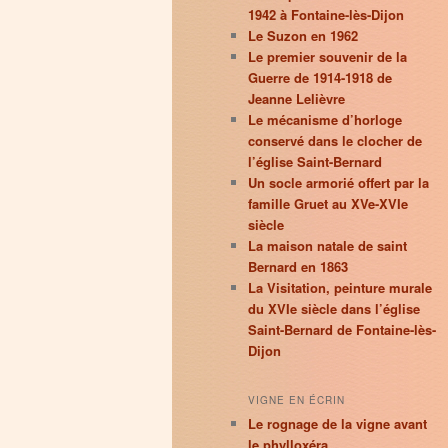
1942 à Fontaine-lès-Dijon
Le Suzon en 1962
Le premier souvenir de la
Guerre de 1914-1918 de
Jeanne Lelièvre
Le mécanisme d’horloge
conservé dans le clocher de
l’église Saint-Bernard
Un socle armorié offert par la
famille Gruet au XVe-XVIe
siècle
La maison natale de saint
Bernard en 1863
La Visitation, peinture murale
du XVIe siècle dans l’église
Saint-Bernard de Fontaine-lès-
Dijon
VIGNE EN ÉCRIN
Le rognage de la vigne avant
le phylloxéra