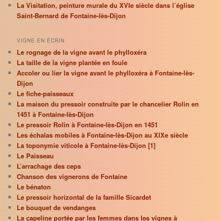
La Visitation, peinture murale du XVIe siècle dans l’église
Saint-Bernard de Fontaine-lès-Dijon
VIGNE EN ÉCRIN
Le rognage de la vigne avant le phylloxéra
La taille de la vigne plantée en foule
Accoler ou lier la vigne avant le phylloxéra à Fontaine-lès-
Dijon
Le fiche-paisseaux
La maison du pressoir construite par le chancelier Rolin en
1451 à Fontaine-lès-Dijon
Le pressoir Rolin à Fontaine-lès-Dijon en 1451
Les échalas mobiles à Fontaine-lès-Dijon au XIXe siècle
La toponymie viticole à Fontaine-lès-Dijon [1]
Le Paisseau
L’arrachage des ceps
Chanson des vignerons de Fontaine
Le bénaton
Le pressoir horizontal de la famille Sicardet
Le bouquet de vendanges
La capeline portée par les femmes dans les vignes à