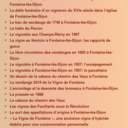
Fontaine-lès-Dijon
La dalle funéraire d’un vigneron du XVIe siècle dans l’église
de Fontaine-lès-Dijon
Le ban de vendange de 1749 à Fontaine-lès-Dijon
La halle du Perron
Le vignoble aux Champs-Rémy en 1997
La vigne au féminin à Fontaine-lès-Dijon: les rapports de
genre
La libre circulation des vendanges en 1850 à Fontaine-lès-
Dijon
Le vignoble à Fontaine-lès-Dijon en 1957: l’encépagement
Le vignoble à Fontaine-lès-Dijon en 1957: le parcellaire
Un dessin de la cabane du chemin des Vaux à Fontaine
La vendange 2019 de la Vigne de Fontaine
L’encordage et la descente des tonneaux à Fontaine-lès-Dijon
La pressée en 1888
La cabane du chemin des Vaux
Les vignes des Feuillants sous la Révolution
Le sort des appellations d’origine à Fontaine-lès-Dijon
« La Vigne de Fontaine », une ancienne vigne d’hybride
établie pour une consommation personnelle