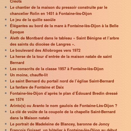
Créots
Le chantier de la maison du pressoir construite par le
chancelier Rolin en 1451 à Fontaine-lès-Dijon
Le jeu de la quille saoûle
Élégantes au bord de la mare à Fontaine-lès-Dijon à la Belle
Époque
Aleth de Montbard dans le tableau « Saint Bénigne et l’arbre
des saints du diocèse de Langres ».
Le boulevard des Allobroges vers 1972
La herse de la tour d’entrée de la maison natale de saint
Bernard
Les conscrits de la classe 1957 à Fontaine-lès-Dijon
Un moine, chauffe-lit
Le saint Bernard du portail nord de l’église Saint-Bernard
La fanfare de Fontaine et Daix
Fontaine-lès-Dijon d’après le plan d’Édouard Bredin dressé
en 1574
Arinto(s) ou Aranto le nom gaulois de Fontaine-Lès-Dijon ?
La clé de voûte de la coupole de la chapelle Saint-Bernard
dans la Maison natale
Le portrait de Madeleine de Blancey, baronne de Joncy
François Goisset, un hôtelier à Fontaine-lès-Dijon au début