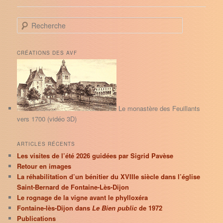
R
e
c
h
CRÉATIONS DES AVF
e
r
c
h
e
Le monastère des Feuillants
vers 1700 (vidéo 3D)
ARTICLES RÉCENTS
Les visites de l’été 2026 guidées par Sigrid Pavèse
Retour en images
La réhabilitation d’un bénitier du XVIIIe siècle dans l’église
Saint-Bernard de Fontaine-Lès-Dijon
Le rognage de la vigne avant le phylloxéra
Fontaine-lès-Dijon dans
Le Bien public
de 1972
Publications