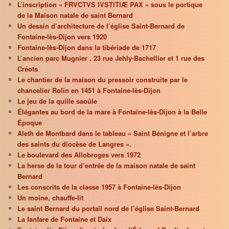
L’inscription « FRVCTVS IVSTITIÆ PAX » sous le portique
de la Maison natale de saint Bernard
Un dessin d’architecture de l’église Saint-Bernard de
Fontaine-lès-Dijon vers 1920
Fontaine-lès-Dijon dans la tibériade de 1717
L’ancien parc Mugnier , 23 rue Jehly-Bachellier et 1 rue des
Créots
Le chantier de la maison du pressoir construite par le
chancelier Rolin en 1451 à Fontaine-lès-Dijon
Le jeu de la quille saoûle
Élégantes au bord de la mare à Fontaine-lès-Dijon à la Belle
Époque
Aleth de Montbard dans le tableau « Saint Bénigne et l’arbre
des saints du diocèse de Langres ».
Le boulevard des Allobroges vers 1972
La herse de la tour d’entrée de la maison natale de saint
Bernard
Les conscrits de la classe 1957 à Fontaine-lès-Dijon
Un moine, chauffe-lit
Le saint Bernard du portail nord de l’église Saint-Bernard
La fanfare de Fontaine et Daix