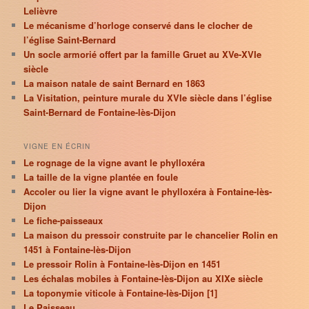
Lelièvre
Le mécanisme d’horloge conservé dans le clocher de
l’église Saint-Bernard
Un socle armorié offert par la famille Gruet au XVe-XVIe
siècle
La maison natale de saint Bernard en 1863
La Visitation, peinture murale du XVIe siècle dans l’église
Saint-Bernard de Fontaine-lès-Dijon
VIGNE EN ÉCRIN
Le rognage de la vigne avant le phylloxéra
La taille de la vigne plantée en foule
Accoler ou lier la vigne avant le phylloxéra à Fontaine-lès-
Dijon
Le fiche-paisseaux
La maison du pressoir construite par le chancelier Rolin en
1451 à Fontaine-lès-Dijon
Le pressoir Rolin à Fontaine-lès-Dijon en 1451
Les échalas mobiles à Fontaine-lès-Dijon au XIXe siècle
La toponymie viticole à Fontaine-lès-Dijon [1]
Le Paisseau