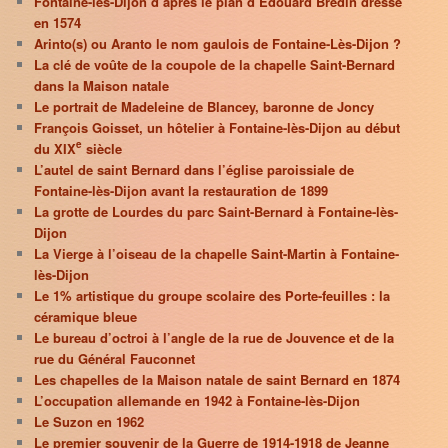
Fontaine-lès-Dijon d’après le plan d’Édouard Bredin dressé
en 1574
Arinto(s) ou Aranto le nom gaulois de Fontaine-Lès-Dijon ?
La clé de voûte de la coupole de la chapelle Saint-Bernard
dans la Maison natale
Le portrait de Madeleine de Blancey, baronne de Joncy
François Goisset, un hôtelier à Fontaine-lès-Dijon au début
e
du XIX
siècle
L’autel de saint Bernard dans l’église paroissiale de
Fontaine-lès-Dijon avant la restauration de 1899
La grotte de Lourdes du parc Saint-Bernard à Fontaine-lès-
Dijon
La Vierge à l’oiseau de la chapelle Saint-Martin à Fontaine-
lès-Dijon
Le 1% artistique du groupe scolaire des Porte-feuilles : la
céramique bleue
Le bureau d’octroi à l’angle de la rue de Jouvence et de la
rue du Général Fauconnet
Les chapelles de la Maison natale de saint Bernard en 1874
L’occupation allemande en 1942 à Fontaine-lès-Dijon
Le Suzon en 1962
Le premier souvenir de la Guerre de 1914-1918 de Jeanne