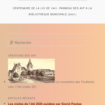
CENTENAIRE DE LA LOI DE 1901. PANNEAU DES AVF À LA
BIBLIOTHÈQUE MUNICIPALE (2001)
R
e
c
h
CRÉATIONS DES AVF
e
r
c
h
e
Le monastère des Feuillants
vers 1700 (vidéo 3D)
ARTICLES RÉCENTS
Les visites de l’été 2026 guidées par Sigrid Pavèse