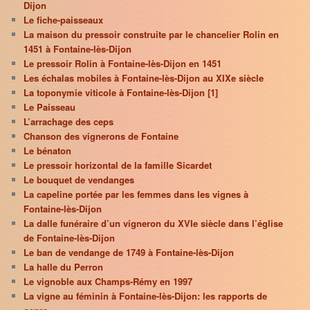
Dijon
Le fiche-paisseaux
La maison du pressoir construite par le chancelier Rolin en
1451 à Fontaine-lès-Dijon
Le pressoir Rolin à Fontaine-lès-Dijon en 1451
Les échalas mobiles à Fontaine-lès-Dijon au XIXe siècle
La toponymie viticole à Fontaine-lès-Dijon [1]
Le Paisseau
L’arrachage des ceps
Chanson des vignerons de Fontaine
Le bénaton
Le pressoir horizontal de la famille Sicardet
Le bouquet de vendanges
La capeline portée par les femmes dans les vignes à
Fontaine-lès-Dijon
La dalle funéraire d’un vigneron du XVIe siècle dans l’église
de Fontaine-lès-Dijon
Le ban de vendange de 1749 à Fontaine-lès-Dijon
La halle du Perron
Le vignoble aux Champs-Rémy en 1997
La vigne au féminin à Fontaine-lès-Dijon: les rapports de