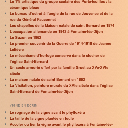
Le 1% artistique du groupe scolaire des Porte-feuilles : la
céramique bleue
Le bureau d’octroi à l’angle de la rue de Jouvence et de la
rue du Général Fauconnet
Les chapelles de la Maison natale de saint Bernard en 1874
L’occupation allemande en 1942 à Fontaine-lès-Dijon
Le Suzon en 1962
Le premier souvenir de la Guerre de 1914-1918 de Jeanne
Lelièvre
Le mécanisme d’horloge conservé dans le clocher de
l’église Saint-Bernard
Un socle armorié offert par la famille Gruet au XVe-XVIe
siècle
La maison natale de saint Bernard en 1863
La Visitation, peinture murale du XVIe siècle dans l’église
Saint-Bernard de Fontaine-lès-Dijon
VIGNE EN ÉCRIN
Le rognage de la vigne avant le phylloxéra
La taille de la vigne plantée en foule
Accoler ou lier la vigne avant le phylloxéra à Fontaine-lès-