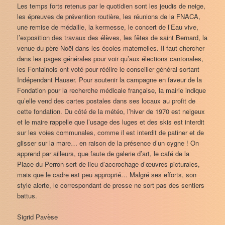
Les temps forts retenus par le quotidien sont les jeudis de neige,
les épreuves de prévention routière, les réunions de la FNACA,
une remise de médaille, la kermesse, le concert de l’Eau vive,
l’exposition des travaux des élèves, les fêtes de saint Bernard, la
venue du père Noël dans les écoles maternelles. Il faut chercher
dans les pages générales pour voir qu’aux élections cantonales,
les Fontainois ont voté pour réélire le conseiller général sortant
Indépendant Hauser. Pour soutenir la campagne en faveur de la
Fondation pour la recherche médicale française, la mairie indique
qu’elle vend des cartes postales dans ses locaux au profit de
cette fondation. Du côté de la météo, l’hiver de 1970 est neigeux
et le maire rappelle que l’usage des luges et des skis est interdit
sur les voies communales, comme il est interdit de patiner et de
glisser sur la mare… en raison de la présence d’un cygne ! On
apprend par ailleurs, que faute de galerie d’art, le café de la
Place du Perron sert de lieu d’accrochage d’œuvres picturales,
mais que le cadre est peu approprié… Malgré ses efforts, son
style alerte, le correspondant de presse ne sort pas des sentiers
battus.
Sigrid Pavèse