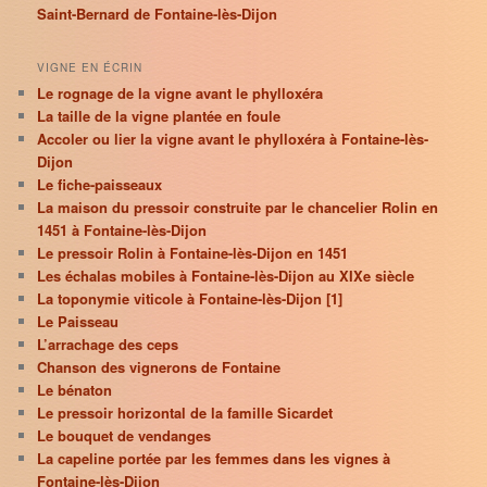
Saint-Bernard de Fontaine-lès-Dijon
VIGNE EN ÉCRIN
Le rognage de la vigne avant le phylloxéra
La taille de la vigne plantée en foule
Accoler ou lier la vigne avant le phylloxéra à Fontaine-lès-
Dijon
Le fiche-paisseaux
La maison du pressoir construite par le chancelier Rolin en
1451 à Fontaine-lès-Dijon
Le pressoir Rolin à Fontaine-lès-Dijon en 1451
Les échalas mobiles à Fontaine-lès-Dijon au XIXe siècle
La toponymie viticole à Fontaine-lès-Dijon [1]
Le Paisseau
L’arrachage des ceps
Chanson des vignerons de Fontaine
Le bénaton
Le pressoir horizontal de la famille Sicardet
Le bouquet de vendanges
La capeline portée par les femmes dans les vignes à
Fontaine-lès-Dijon