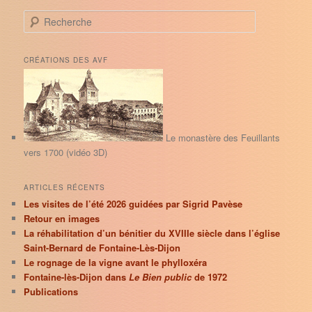
R
e
c
h
CRÉATIONS DES AVF
e
r
c
h
e
Le monastère des Feuillants
vers 1700 (vidéo 3D)
ARTICLES RÉCENTS
Les visites de l’été 2026 guidées par Sigrid Pavèse
Retour en images
La réhabilitation d’un bénitier du XVIIIe siècle dans l’église
Saint-Bernard de Fontaine-Lès-Dijon
Le rognage de la vigne avant le phylloxéra
Fontaine-lès-Dijon dans
Le Bien public
de 1972
Publications