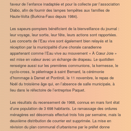
faveur de l’enfance inadaptée et pour la collecte par l’association
Diabo, afin de fournir des lampes tempêtes aux familles de
Haute-Volta (Burkina-Faso depuis 1984).
Les sapeurs-pompiers bénéficient de la bienveillance du journal :
leur voyage, leur sortie, leur fête, leurs actions sont rapportées.
Les concerts de l’Eau vive sont également bien relayés et la
réception par la municipalité d’une chorale canadienne
appartenant comme l’Eau vive au mouvement « À Cœur Joie »
est mise en valeur avec un échange de drapeau. Le quotidien
renseigne aussi sur les premières communions, la kermesse, le
cyclo-cross, le pèlerinage à saint Bernard, la cérémonie
d’hommage à Darnet et Pontiroli, le 11 novembre, le repas de
Noël du troisième âge qui, en l’absence de salle municipale, à
lieu dans le réfectoire de l’entreprise Paquet.
Les résultats du recensement de 1968, connus en mars font état
d’une population de 3 698 habitants. Le ramassage des ordures
ménagères est désormais effectué trois fois par semaine, mais la
deuxième distribution de courrier est supprimée. La mise en
révision du plan communal d’urbanisme par le préfet donne