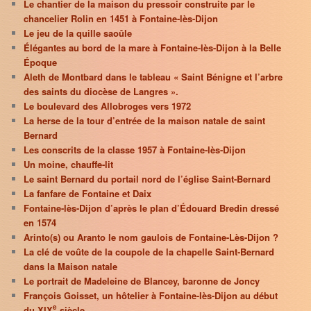
Le chantier de la maison du pressoir construite par le
chancelier Rolin en 1451 à Fontaine-lès-Dijon
Le jeu de la quille saoûle
Élégantes au bord de la mare à Fontaine-lès-Dijon à la Belle
Époque
Aleth de Montbard dans le tableau « Saint Bénigne et l’arbre
des saints du diocèse de Langres ».
Le boulevard des Allobroges vers 1972
La herse de la tour d’entrée de la maison natale de saint
Bernard
Les conscrits de la classe 1957 à Fontaine-lès-Dijon
Un moine, chauffe-lit
Le saint Bernard du portail nord de l’église Saint-Bernard
La fanfare de Fontaine et Daix
Fontaine-lès-Dijon d’après le plan d’Édouard Bredin dressé
en 1574
Arinto(s) ou Aranto le nom gaulois de Fontaine-Lès-Dijon ?
La clé de voûte de la coupole de la chapelle Saint-Bernard
dans la Maison natale
Le portrait de Madeleine de Blancey, baronne de Joncy
François Goisset, un hôtelier à Fontaine-lès-Dijon au début
e
du XIX
siècle