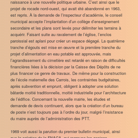
naissance à une nouvelle politique urbaine. C’est ainsi que le
projet de rocade nord-ouest, qui avait été abandonné en 1963,
est repris. À la demande de l’inspecteur d’académie, le conseil
municipal accepte l’implantation d’un collège d’enseignement
secondaire et les plans sont levés pour délimiter les terrains à
acquérir. Faisant suite au ravalement de l’église, l’enclos
paroissial est aplani pour créer un espace dégagé. La quatrième
tranche d’égouts est mise en œuvre et la première tranche du
projet d’alimentation en eau potable est approuvée, mais
l’agrandissement du cimetière est retardé en raison de difficultés
financières liées à la décision par la Caisse des Dépôts de ne
plus financer ce genre de travaux. De même pour la construction
de l’école maternelle des Carrois, les contraintes budgétaires,
après subvention et emprunt, obligent à adopter une solution
bâtarde moitié traditionnelle, moitié industrielle pour l’architecture
de l’édifice. Concernant la nouvelle mairie, les études et
demande de devis continuent, alors que la création d’un bureau
de poste n’est toujours pas à l’ordre du jour, malgré l’insistance
du maire auprès de l’administration des PTT.
1969 voit aussi la parution du premier bulletin municipal, ainsi
que la création de la FNACA, qui regroupe les anciens