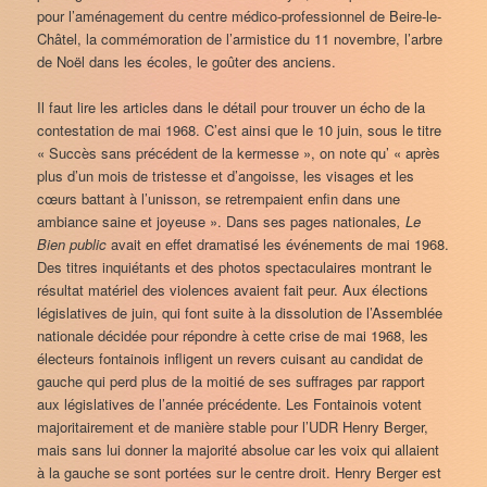
pour l’aménagement du centre médico-professionnel de Beire-le-
Châtel, la commémoration de l’armistice du 11 novembre, l’arbre
de Noël dans les écoles, le goûter des anciens.
Il faut lire les articles dans le détail pour trouver un écho de la
contestation de mai 1968. C’est ainsi que le 10 juin, sous le titre
« Succès sans précédent de la kermesse », on note qu’ « après
plus d’un mois de tristesse et d’angoisse, les visages et les
cœurs battant à l’unisson, se retrempaient enfin dans une
ambiance saine et joyeuse ». Dans ses pages nationales
, Le
Bien public
avait en effet dramatisé les événements de mai 1968.
Des titres inquiétants et des photos spectaculaires montrant le
résultat matériel des violences avaient fait peur. Aux élections
législatives de juin, qui font suite à la dissolution de l’Assemblée
nationale décidée pour répondre à cette crise de mai 1968, les
électeurs fontainois infligent un revers cuisant au candidat de
gauche qui perd plus de la moitié de ses suffrages par rapport
aux législatives de l’année précédente. Les Fontainois votent
majoritairement et de manière stable pour l’UDR Henry Berger,
mais sans lui donner la majorité absolue car les voix qui allaient
à la gauche se sont portées sur le centre droit. Henry Berger est