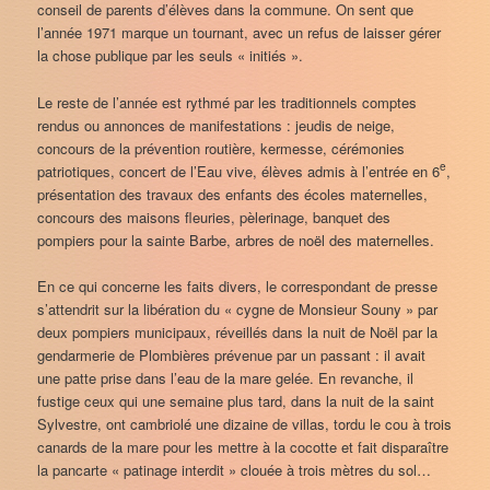
conseil de parents d’élèves dans la commune. On sent que
l’année 1971 marque un tournant, avec un refus de laisser gérer
la chose publique par les seuls « initiés ».
Le reste de l’année est rythmé par les traditionnels comptes
rendus ou annonces de manifestations : jeudis de neige,
concours de la prévention routière, kermesse, cérémonies
e
patriotiques, concert de l’Eau vive, élèves admis à l’entrée en 6
,
présentation des travaux des enfants des écoles maternelles,
concours des maisons fleuries, pèlerinage, banquet des
pompiers pour la sainte Barbe, arbres de noël des maternelles.
En ce qui concerne les faits divers, le correspondant de presse
s’attendrit sur la libération du « cygne de Monsieur Souny » par
deux pompiers municipaux, réveillés dans la nuit de Noël par la
gendarmerie de Plombières prévenue par un passant : il avait
une patte prise dans l’eau de la mare gelée. En revanche, il
fustige ceux qui une semaine plus tard, dans la nuit de la saint
Sylvestre, ont cambriolé une dizaine de villas, tordu le cou à trois
canards de la mare pour les mettre à la cocotte et fait disparaître
la pancarte « patinage interdit » clouée à trois mètres du sol…