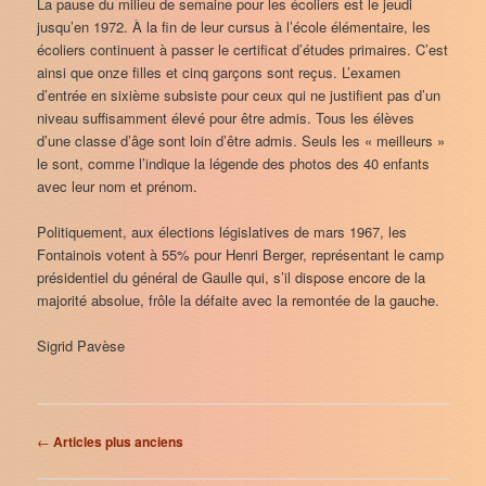
La pause du milieu de semaine pour les écoliers est le jeudi
jusqu’en 1972. À la fin de leur cursus à l’école élémentaire, les
écoliers continuent à passer le certificat d’études primaires. C’est
ainsi que onze filles et cinq garçons sont reçus. L’examen
d’entrée en sixième subsiste pour ceux qui ne justifient pas d’un
niveau suffisamment élevé pour être admis. Tous les élèves
d’une classe d’âge sont loin d’être admis. Seuls les « meilleurs »
le sont, comme l’indique la légende des photos des 40 enfants
avec leur nom et prénom.
Politiquement, aux élections législatives de mars 1967, les
Fontainois votent à 55% pour Henri Berger, représentant le camp
présidentiel du général de Gaulle qui, s’il dispose encore de la
majorité absolue, frôle la défaite avec la remontée de la gauche.
Sigrid Pavèse
Navigation
←
Articles plus anciens
des
articles