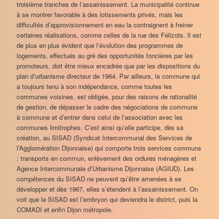
troisième tranches de l’assainissement. La municipalité continue
à se montrer favorable à des lotissements privés, mais les
difficultés d’approvisionnement en eau la contraignent à freiner
certaines réalisations, comme celles de la rue des Félizots. Il est
de plus en plus évident que l’évolution des programmes de
logements, effectués au gré des opportunités foncières par les
promoteurs, doit être mieux encadrée que par les dispositions du
plan d’urbanisme directeur de 1964. Par ailleurs, la commune qui
a toujours tenu à son indépendance, comme toutes les
communes voisines, est obligée, pour des raisons de rationalité
de gestion, de dépasser le cadre des négociations de commune
à commune et d’entrer dans celui de l’association avec les
communes limitrophes. C’est ainsi qu’elle participe, dès sa
création, au SISAD (Syndicat Intercommunal des Services de
l’Agglomération Dijonnaise) qui comporte trois services communs
: transports en commun, enlèvement des ordures ménagères et
Agence Intercommunale d’Urbanisme Dijonnaise (AGIUD). Les
compétences du SISAD ne peuvent qu’être amenées à se
développer et dès 1967, elles s’étendent à l’assainissement. On
voit que le SISAD est l’embryon qui deviendra le district, puis la
COMADI et enfin Dijon métropole.