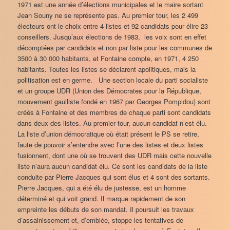
1971 est une année d’élections municipales et le maire sortant
Jean Souny ne se représente pas. Au premier tour, les 2 499
électeurs ont le choix entre 4 listes et 92 candidats pour élire 23
conseillers. Jusqu’aux élections de 1983, les voix sont en effet
décomptées par candidats et non par liste pour les communes de
3500 à 30 000 habitants, et Fontaine compte, en 1971, 4 250
habitants. Toutes les listes se déclarent apolitiques, mais la
politisation est en germe. Une section locale du parti socialiste
et un groupe UDR (Union des Démocrates pour la République,
mouvement gaulliste fondé en 1967 par Georges Pompidou) sont
créés à Fontaine et des membres de chaque parti sont candidats
dans deux des listes. Au premier tour, aucun candidat n’est élu.
La liste d’union démocratique où était présent le PS se retire,
faute de pouvoir s’entendre avec l’une des listes et deux listes
fusionnent, dont une où se trouvent des UDR mais cette nouvelle
liste n’aura aucun candidat élu. Ce sont les candidats de la liste
conduite par Pierre Jacques qui sont élus et 4 sont des sortants.
Pierre Jacques, qui a été élu de justesse, est un homme
déterminé et qui voit grand. Il marque rapidement de son
empreinte les débuts de son mandat. Il poursuit les travaux
d’assainissement et, d’emblée, stoppe les tentatives de