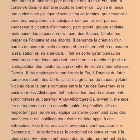
promoteurs immobiliers pour contruire des tours à Fontaine. Il
conserve dans le domaine public le sentier de l’Église et lance
une audacieuse politique d’acquisition de terrains, qui serviront à
créer des équipements municipaux soit par lui, soit par ses
successeurs : centre d’animation, parc sportif, groupe scolaire,
mais aussi des espaces verts : parc des Basses Combottes,
verger de Fontaine et ses abords. Il demande la création d’un
bureau de poste de plein exercice et se déclare prêt à en assurer
la réalisation et, en attendant, il fait en sorte qu’un bureau de
poste mobile se tienne pendant une heure les mardis et jeudis à
la disposition des habitants, à proximité de l’école maternelle des
Carrois. Il fait aménager la carrière de la Fin, à l’origine du futur
complexe sportif des Cortots, fait élargir la rue du faubourg Saint-
Nicolas dans la partie comprise entre la rue des Saverney et le
boulevard des Allobroges, fait installer les feux de croisements
synchronisés au carrefour Ahuy-Allobroges-Saint-Martin, menace
les entrepreneurs de la nouvelle mairie de pénalités s’ils ne
respectent pas les délais, équipe un atelier communal avec des
machines et de l’outillage pour éviter de faire appel à des
entreprises « dont les coûts d’interventions sont exorbitants ».
Cependant, il ne renforce pas le personnel de voirie et met à la
charge des riverains le nettoyage des trottoirs, promettant de les