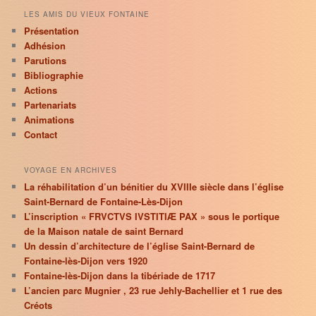
LES AMIS DU VIEUX FONTAINE
Présentation
Adhésion
Parutions
Bibliographie
Actions
Partenariats
Animations
Contact
VOYAGE EN ARCHIVES
La réhabilitation d’un bénitier du XVIIIe siècle dans l’église
Saint-Bernard de Fontaine-Lès-Dijon
L’inscription « FRVCTVS IVSTITIÆ PAX » sous le portique
de la Maison natale de saint Bernard
Un dessin d’architecture de l’église Saint-Bernard de
Fontaine-lès-Dijon vers 1920
Fontaine-lès-Dijon dans la tibériade de 1717
L’ancien parc Mugnier , 23 rue Jehly-Bachellier et 1 rue des
Créots