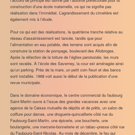
l’accord de principe est donné par l’autorité préfectorale pour la
construction d’une école maternelle, ce qui ne signifie pas
réalisation dans l’immédiat. L’agrandissement du cimetière est
également mis à l’étude.
Pour ce qui est des réalisations, la quatrième tranche relative au
réseau d’assainissement est lancée, tandis que pour
l’alimentation en eau potable, des terrains sont acquis afin de
construire la station de pompage, boulevard des Allobroges.
Après la réfection de la toiture de l’église paroissiale, les murs
sont ravalés. À l’école des Saverney, la cour est aménagée ainsi
qu’un parking. Près de la mare, un petit coin fleuri et des bancs
sont installés. 1968 voit aussi le début de la publication d’une
revue municipale.
Dans le domaine économique, le centre commercial du faubourg
Saint-Martin ouvre à l’issue des grandes vacances avec une
agence de la Caisse mutuelle de dépôts et de prêts, un salon de
coiffure pour dames, une droguerie-quincaillerie côté rue du
Faubourg-Saint-Martin, une épicerie, une boucherie, une
boulangerie, une mercerie-bonneterie et un tabac–presse côté rue
du Faubourg-Saint-Nicolas. Au mois de décembre, le feu qui