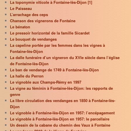
La toponymie viticole à Fontaine-lès-Dijon [1]
Le Paisseau
L’arrachage des ceps
Chanson des vignerons de Fontaine
Le bénaton
Le pressoir horizontal de la famille Sicardet
Le bouquet de vendanges
La capeline portée par les femmes dans les vignes à
Fontaine-lès-Dijon
La dalle funéraire d’un vigneron du XVIe siècle dans l’église
de Fontaine-lès-Dijon
Le ban de vendange de 1749 à Fontaine-lès-Dijon
La halle du Perron
Le vignoble aux Champs-Rémy en 1997
La vigne au féminin à Fontaine-lès-Dijon: les rapports de
genre
La libre circulation des vendanges en 1850 à Fontaine-lès-
Dijon
Le vignoble à Fontaine-lès-Dijon en 1957: l’encépagement
Le vignoble à Fontaine-lès-Dijon en 1957: le parcellaire
Un dessin de la cabane du chemin des Vaux à Fontaine