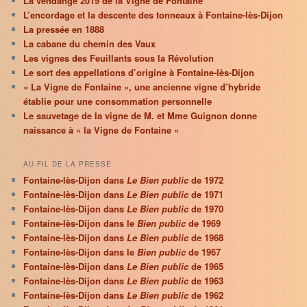
La vendange 2019 de la Vigne de Fontaine
L’encordage et la descente des tonneaux à Fontaine-lès-Dijon
La pressée en 1888
La cabane du chemin des Vaux
Les vignes des Feuillants sous la Révolution
Le sort des appellations d’origine à Fontaine-lès-Dijon
« La Vigne de Fontaine », une ancienne vigne d’hybride
établie pour une consommation personnelle
Le sauvetage de la vigne de M. et Mme Guignon donne
naissance à « la Vigne de Fontaine »
AU FIL DE LA PRESSE
Fontaine-lès-Dijon dans
Le Bien public
de 1972
Fontaine-lès-Dijon dans
Le Bien public
de 1971
Fontaine-lès-Dijon dans
Le Bien public
de 1970
Fontaine-lès-Dijon dans le
Bien public
de 1969
Fontaine-lès-Dijon dans
Le Bien public
de 1968
Fontaine-lès-Dijon dans le
Bien public
de 1967
Fontaine-lès-Dijon dans
Le Bien public
de 1965
Fontaine-lès-Dijon dans
Le Bien public
de 1963
Fontaine-lès-Dijon dans
Le Bien public
de 1962