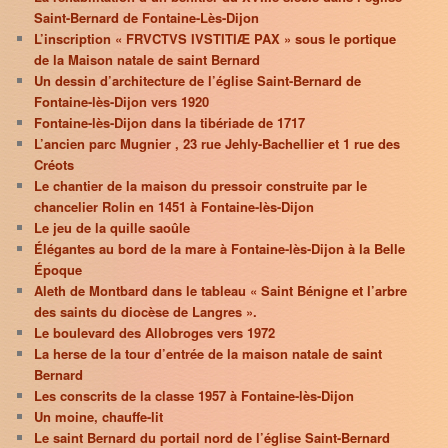
Saint-Bernard de Fontaine-Lès-Dijon
L’inscription « FRVCTVS IVSTITIÆ PAX » sous le portique
de la Maison natale de saint Bernard
Un dessin d’architecture de l’église Saint-Bernard de
Fontaine-lès-Dijon vers 1920
Fontaine-lès-Dijon dans la tibériade de 1717
L’ancien parc Mugnier , 23 rue Jehly-Bachellier et 1 rue des
Créots
Le chantier de la maison du pressoir construite par le
chancelier Rolin en 1451 à Fontaine-lès-Dijon
Le jeu de la quille saoûle
Élégantes au bord de la mare à Fontaine-lès-Dijon à la Belle
Époque
Aleth de Montbard dans le tableau « Saint Bénigne et l’arbre
des saints du diocèse de Langres ».
Le boulevard des Allobroges vers 1972
La herse de la tour d’entrée de la maison natale de saint
Bernard
Les conscrits de la classe 1957 à Fontaine-lès-Dijon
Un moine, chauffe-lit
Le saint Bernard du portail nord de l’église Saint-Bernard