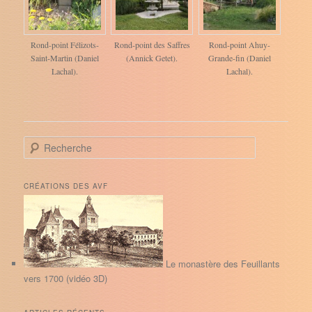
Rond-point Félizots-
Rond-point des Saffres
Rond-point Ahuy-
Saint-Martin (Daniel
(Annick Getet).
Grande-fin (Daniel
Lachal).
Lachal).
R
e
c
h
CRÉATIONS DES AVF
e
r
c
h
e
Le monastère des Feuillants
vers 1700 (vidéo 3D)