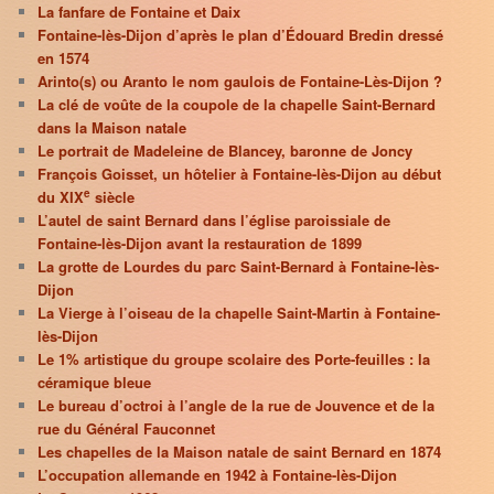
La fanfare de Fontaine et Daix
Fontaine-lès-Dijon d’après le plan d’Édouard Bredin dressé
en 1574
Arinto(s) ou Aranto le nom gaulois de Fontaine-Lès-Dijon ?
La clé de voûte de la coupole de la chapelle Saint-Bernard
dans la Maison natale
Le portrait de Madeleine de Blancey, baronne de Joncy
François Goisset, un hôtelier à Fontaine-lès-Dijon au début
e
du XIX
siècle
L’autel de saint Bernard dans l’église paroissiale de
Fontaine-lès-Dijon avant la restauration de 1899
La grotte de Lourdes du parc Saint-Bernard à Fontaine-lès-
Dijon
La Vierge à l’oiseau de la chapelle Saint-Martin à Fontaine-
lès-Dijon
Le 1% artistique du groupe scolaire des Porte-feuilles : la
céramique bleue
Le bureau d’octroi à l’angle de la rue de Jouvence et de la
rue du Général Fauconnet
Les chapelles de la Maison natale de saint Bernard en 1874
L’occupation allemande en 1942 à Fontaine-lès-Dijon