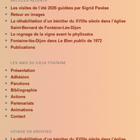
ARTICLES RÉCENTS
Les visites de l’été 2026 guidées par Sigrid Pavèse
Retour en images
La réhabilitation d’un bénitier du XVIIIe siècle dans l’église
Saint-Bernard de Fontaine-Lès-Dijon
Le rognage de la vigne avant le phylloxéra
Fontaine-lès-Dijon dans
Le Bien public
de 1972
Publications
LES AMIS DU VIEUX FONTAINE
Présentation
Adhésion
Parutions
Bibliographie
Actions
Partenariats
Animations
Contact
VOYAGE EN ARCHIVES
La réhabilitation d’un bénitier du XVIIIe siècle dans l’église