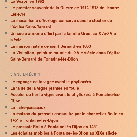
Le Suzon en 1962
Le premier souvenir de la Guerre de 1914-1918 de Jeanne
Lelièvre
Le mécanisme d’horloge conservé dans le clocher de
l’église Saint-Bernard
Un socle armorié offert par la famille Gruet au XVe-XVIe
siècle
La maison natale de saint Bernard en 1863
La Visitation, peinture murale du XVIe siècle dans l’église
Saint-Bernard de Fontaine-lès-Dijon
VIGNE EN ÉCRIN
Le rognage de la vigne avant le phylloxéra
La taille de la vigne plantée en foule
Accoler ou lier la vigne avant le phylloxéra à Fontaine-lès-
Dijon
Le fiche-paisseaux
La maison du pressoir construite par le chancelier Rolin en
1451 à Fontaine-lès-Dijon
Le pressoir Rolin à Fontaine-lès-Dijon en 1451
Les échalas mobiles à Fontaine-lès-Dijon au XIXe siècle