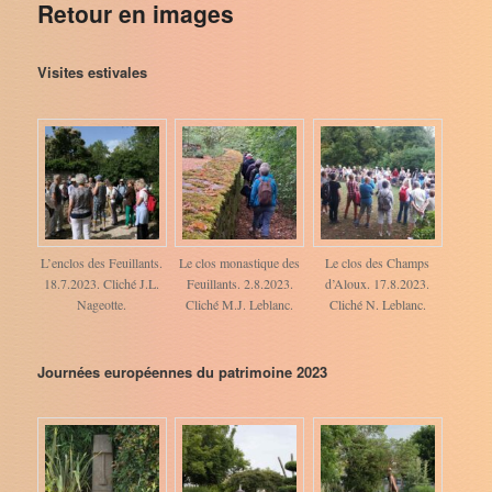
Retour en images
Visites estivales
L’enclos des Feuillants.
Le clos monastique des
Le clos des Champs
18.7.2023. Cliché J.L.
Feuillants. 2.8.2023.
d’Aloux. 17.8.2023.
Nageotte.
Cliché M.J. Leblanc.
Cliché N. Leblanc.
Journées européennes du patrimoine 2023