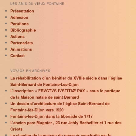
LES AMIS DU VIEUX FONTAINE
Présentation
Adhésion
Parutions
Bibliographie
Actions
Partenariats
Animations
Contact
VOYAGE EN ARCHIVES
La réhabilitation d’un bénitier du XVIIIe siècle dans l’église
Saint-Bernard de Fontaine-Lès-Dijon
L’inscription « FRVCTVS IVSTITIÆ PAX » sous le portique
de la Maison natale de saint Bernard
Un dessin d’architecture de l’église Saint-Bernard de
Fontaine-lès-Dijon vers 1920
Fontaine-lès-Dijon dans la tibériade de 1717
L’ancien parc Mugnier , 23 rue Jehly-Bachellier et 1 rue des
Créots
Le chantier de la maison du pressoir construite par le