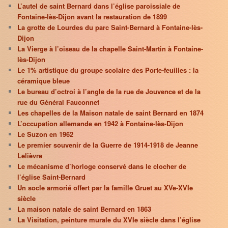
L’autel de saint Bernard dans l’église paroissiale de
Fontaine-lès-Dijon avant la restauration de 1899
La grotte de Lourdes du parc Saint-Bernard à Fontaine-lès-
Dijon
La Vierge à l’oiseau de la chapelle Saint-Martin à Fontaine-
lès-Dijon
Le 1% artistique du groupe scolaire des Porte-feuilles : la
céramique bleue
Le bureau d’octroi à l’angle de la rue de Jouvence et de la
rue du Général Fauconnet
Les chapelles de la Maison natale de saint Bernard en 1874
L’occupation allemande en 1942 à Fontaine-lès-Dijon
Le Suzon en 1962
Le premier souvenir de la Guerre de 1914-1918 de Jeanne
Lelièvre
Le mécanisme d’horloge conservé dans le clocher de
l’église Saint-Bernard
Un socle armorié offert par la famille Gruet au XVe-XVIe
siècle
La maison natale de saint Bernard en 1863
La Visitation, peinture murale du XVIe siècle dans l’église