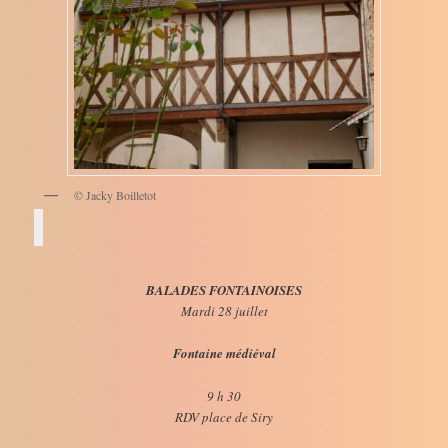
© Jacky Boilletot
BALADES FONTAINOISES
Mardi 28 juillet
Fontaine médiéval
9 h 30
RDV place de Siry