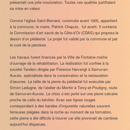
présentait une jolie mouluration. Toutes ces qualités justifiaient
sa mise en valeur.
Comme l’église Saint-Bernard, construite avant 1905, appartient
à la commune, le maire, Patrick Chapuis, fut averti. Il contacta
la Commission d’art sacré de la Côte-d’Or (CDAS) qui proposa le
dessin d’un piédestal. Le projet fut validé par la commune et par
le curé de la paroisse.
Les travaux furent financés par la Ville de Fontaine maître
d’ouvrage de la réhabilitation. La réalisation fut confiée à la
société Tandem dirigée par Florence Harvengt à Semur-en-
Auxois, spécialisée dans la conservation et la restauration
d’œuvres. La taille de la pierre du piédestal fut exécutée par
Simon Ledugne, de l’atelier du Menhir à Torcy-et-Pouligny, route
de Semur-en-Auxois. Le choix s’est porté sur une pierre calcaire
proche de celle du bénitier. Avec ses lignes rouges
correspondant à des bandes d’impuretés naturelles souvent
ferreuses piégées dans la roche au moment de sa formation,
cette pierre a été difficile à trouver car elle provenait de carrières
aujourd’hui disparues.