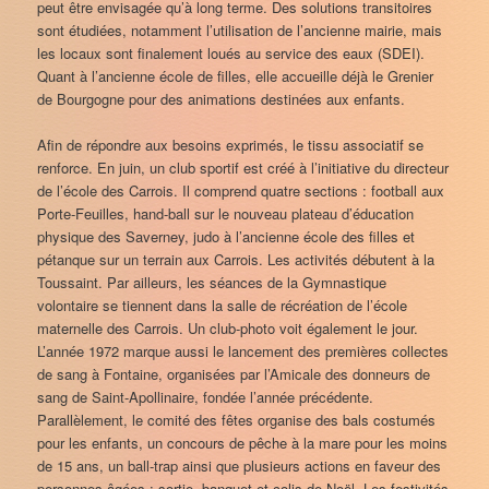
peut être envisagée qu’à long terme. Des solutions transitoires
sont étudiées, notamment l’utilisation de l’ancienne mairie, mais
les locaux sont finalement loués au service des eaux (SDEI).
Quant à l’ancienne école de filles, elle accueille déjà le Grenier
de Bourgogne pour des animations destinées aux enfants.
Afin de répondre aux besoins exprimés, le tissu associatif se
renforce. En juin, un club sportif est créé à l’initiative du directeur
de l’école des Carrois. Il comprend quatre sections : football aux
Porte-Feuilles, hand-ball sur le nouveau plateau d’éducation
physique des Saverney, judo à l’ancienne école des filles et
pétanque sur un terrain aux Carrois. Les activités débutent à la
Toussaint. Par ailleurs, les séances de la Gymnastique
volontaire se tiennent dans la salle de récréation de l’école
maternelle des Carrois. Un club-photo voit également le jour.
L’année 1972 marque aussi le lancement des premières collectes
de sang à Fontaine, organisées par l’Amicale des donneurs de
sang de Saint-Apollinaire, fondée l’année précédente.
Parallèlement, le comité des fêtes organise des bals costumés
pour les enfants, un concours de pêche à la mare pour les moins
de 15 ans, un ball-trap ainsi que plusieurs actions en faveur des
personnes âgées : sortie, banquet et colis de Noël. Les festivités