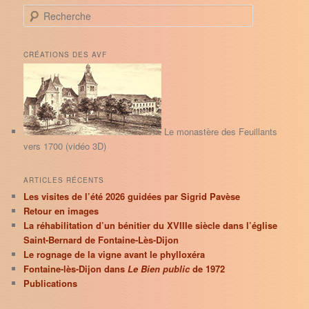
R
e
c
h
CRÉATIONS DES AVF
e
r
c
h
e
Le monastère des Feuillants
vers 1700 (vidéo 3D)
ARTICLES RÉCENTS
Les visites de l’été 2026 guidées par Sigrid Pavèse
Retour en images
La réhabilitation d’un bénitier du XVIIIe siècle dans l’église
Saint-Bernard de Fontaine-Lès-Dijon
Le rognage de la vigne avant le phylloxéra
Fontaine-lès-Dijon dans
Le Bien public
de 1972
Publications