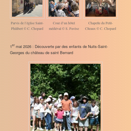
Parvis de l’église Saint-
Cour d’un hôtel
Chapelle du Petit-
Philibert © C. Chopard
médiéval © S. Pavèse
Cîteaux © C. Chopard
er
1
mai 2026 : Découverte par des enfants de Nuits-Saint-
Georges du château de saint Bernard