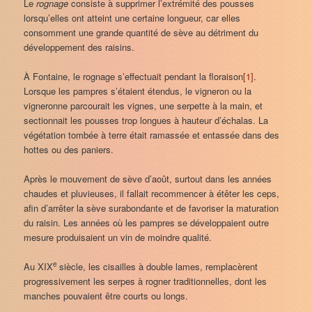
Le
rognage
consiste à supprimer l’extrémité des pousses
lorsqu’elles ont atteint une certaine longueur, car elles
consomment une grande quantité de sève au détriment du
développement des raisins.
À Fontaine, le rognage s’effectuait pendant la floraison
[1]
.
Lorsque les pampres s’étaient étendus, le vigneron ou la
vigneronne parcourait les vignes, une serpette à la main, et
sectionnait les pousses trop longues à hauteur d’échalas. La
végétation tombée à terre était ramassée et entassée dans des
hottes ou des paniers.
Après le mouvement de sève d’août, surtout dans les années
chaudes et pluvieuses, il fallait recommencer à étêter les ceps,
afin d’arrêter la sève surabondante et de favoriser la maturation
du raisin. Les années où les pampres se développaient outre
mesure produisaient un vin de moindre qualité.
e
Au XIX
siècle, les cisailles à double lames, remplacèrent
progressivement les serpes à rogner traditionnelles, dont les
manches pouvaient être courts ou longs.