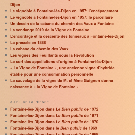
Dijon
Le vignoble à Fontaine-lès-Dijon en 1957: l’encépagement
Le vignoble à Fontaine-lès-Dijon en 1957: le parcellaire
Un dessin de la cabane du chemin des Vaux à Fontaine
La vendange 2019 de la Vigne de Fontaine
L’encordage et la descente des tonneaux à Fontaine-lès-Dijon
La pressée en 1888
La cabane du chemin des Vaux
Les vignes des Feuillants sous la Révolution
Le sort des appellations d’origine à Fontaine-lès-Dijon
« La Vigne de Fontaine », une ancienne vigne d’hybride
établie pour une consommation personnelle
Le sauvetage de la vigne de M. et Mme Guignon donne
naissance à « la Vigne de Fontaine »
AU FIL DE LA PRESSE
Fontaine-lès-Dijon dans
Le Bien public
de 1972
Fontaine-lès-Dijon dans
Le Bien public
de 1971
Fontaine-lès-Dijon dans
Le Bien public
de 1970
Fontaine-lès-Dijon dans le
Bien public
de 1969
Fontaine-lès-Dijon dans
Le Bien public
de 1968