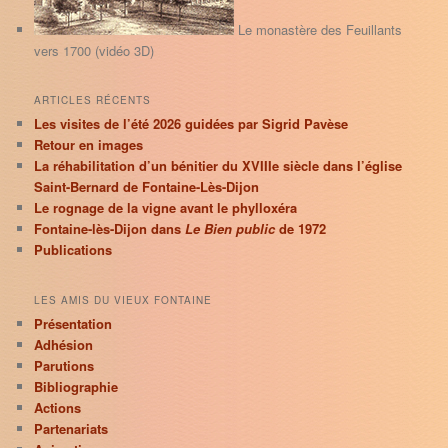
e
Le monastère des Feuillants
vers 1700 (vidéo 3D)
ARTICLES RÉCENTS
Les visites de l’été 2026 guidées par Sigrid Pavèse
Retour en images
La réhabilitation d’un bénitier du XVIIIe siècle dans l’église
Saint-Bernard de Fontaine-Lès-Dijon
Le rognage de la vigne avant le phylloxéra
Fontaine-lès-Dijon dans
Le Bien public
de 1972
Publications
LES AMIS DU VIEUX FONTAINE
Présentation
Adhésion
Parutions
Bibliographie
Actions
Partenariats