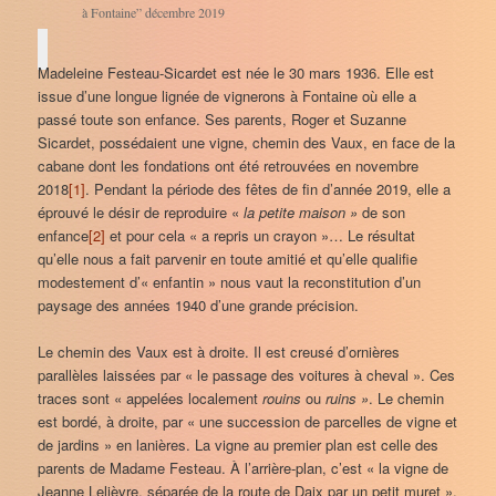
à Fontaine” décembre 2019
Madeleine Festeau-Sicardet est née le 30 mars 1936. Elle est
issue d’une longue lignée de vignerons à Fontaine où elle a
passé toute son enfance. Ses parents, Roger et Suzanne
Sicardet, possédaient une vigne, chemin des Vaux, en face de la
cabane dont les fondations ont été retrouvées en novembre
2018
[1]
. Pendant la période des fêtes de fin d’année 2019, elle a
éprouvé le désir de reproduire «
la petite maison »
de son
enfance
[2]
et pour cela « a repris un crayon »… Le résultat
qu’elle nous a fait parvenir en toute amitié et qu’elle qualifie
modestement d’« enfantin » nous vaut la reconstitution d’un
paysage des années 1940 d’une grande précision.
Le chemin des Vaux est à droite. Il est creusé d’ornières
parallèles laissées par « le passage des voitures à cheval ». Ces
traces sont « appelées localement
rouins
ou
ruins »
. Le chemin
est bordé, à droite, par « une succession de parcelles de vigne et
de jardins » en lanières. La vigne au premier plan est celle des
parents de Madame Festeau. À l’arrière-plan, c’est « la vigne de
Jeanne Lelièvre, séparée de la route de Daix par un petit muret ».