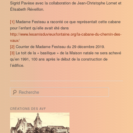
Sigrid Pavèse avec la collaboration de Jean-Christophe Lornet et
Élisabeth Réveillon.
[1]
Madame Festeau a raconté ce que représentait cette cabane
pour l’enfant qu’elle avait été dans
http://www.lesamisduvieuxfontaine.org/la-cabane-du-chemin-des-
vaux/
[2]
Courrier de Madame Festeau du 29 décembre 2019.
[3]
Le toit de la « basilique » de la Maison natale ne sera achevé
qu’en 1991, 100 ans après le début de la construction de
l’édifice.
R
e
c
h
CRÉATIONS DES AVF
e
r
c
h