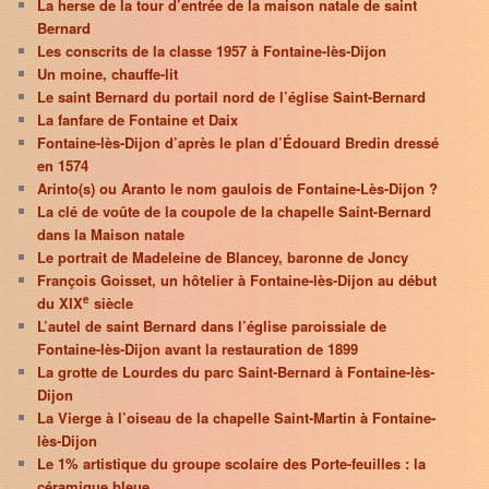
La herse de la tour d’entrée de la maison natale de saint
Bernard
Les conscrits de la classe 1957 à Fontaine-lès-Dijon
Un moine, chauffe-lit
Le saint Bernard du portail nord de l’église Saint-Bernard
La fanfare de Fontaine et Daix
Fontaine-lès-Dijon d’après le plan d’Édouard Bredin dressé
en 1574
Arinto(s) ou Aranto le nom gaulois de Fontaine-Lès-Dijon ?
La clé de voûte de la coupole de la chapelle Saint-Bernard
dans la Maison natale
Le portrait de Madeleine de Blancey, baronne de Joncy
François Goisset, un hôtelier à Fontaine-lès-Dijon au début
e
du XIX
siècle
L’autel de saint Bernard dans l’église paroissiale de
Fontaine-lès-Dijon avant la restauration de 1899
La grotte de Lourdes du parc Saint-Bernard à Fontaine-lès-
Dijon
La Vierge à l’oiseau de la chapelle Saint-Martin à Fontaine-
lès-Dijon
Le 1% artistique du groupe scolaire des Porte-feuilles : la
céramique bleue