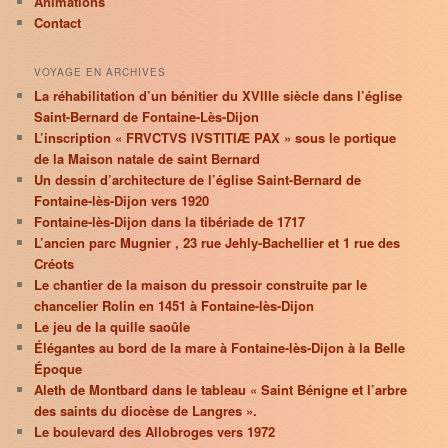
Animations
Contact
VOYAGE EN ARCHIVES
La réhabilitation d’un bénitier du XVIIIe siècle dans l’église
Saint-Bernard de Fontaine-Lès-Dijon
L’inscription « FRVCTVS IVSTITIÆ PAX » sous le portique
de la Maison natale de saint Bernard
Un dessin d’architecture de l’église Saint-Bernard de
Fontaine-lès-Dijon vers 1920
Fontaine-lès-Dijon dans la tibériade de 1717
L’ancien parc Mugnier , 23 rue Jehly-Bachellier et 1 rue des
Créots
Le chantier de la maison du pressoir construite par le
chancelier Rolin en 1451 à Fontaine-lès-Dijon
Le jeu de la quille saoûle
Élégantes au bord de la mare à Fontaine-lès-Dijon à la Belle
Époque
Aleth de Montbard dans le tableau « Saint Bénigne et l’arbre
des saints du diocèse de Langres ».
Le boulevard des Allobroges vers 1972