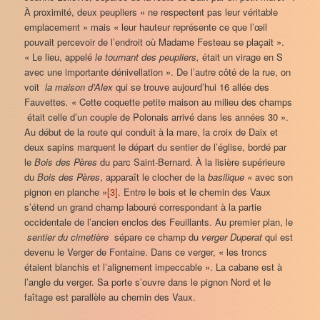
À proximité, deux peupliers « ne respectent pas leur véritable
emplacement » mais « leur hauteur représente ce que l’œil
pouvait percevoir de l’endroit où Madame Festeau se plaçait ».
« Le lieu, appelé
le tournant des peupliers,
était un virage en S
avec une importante dénivellation ». De l’autre côté de la rue, on
voit
la maison d’Alex
qui se trouve aujourd’hui 16 allée des
Fauvettes
.
« Cette coquette petite maison au milieu des champs
était celle d’un couple de Polonais arrivé dans les années 30 ».
Au début de la route qui conduit à la mare, la croix de Daix et
deux sapins marquent le départ du sentier de l’église, bordé par
le
Bois des Pères
du parc Saint-Bernard. À la lisière supérieure
du
Bois des Pères
, apparaît le clocher de la
basilique «
avec son
pignon en planche »
[3]
. Entre le bois et le chemin des Vaux
s’étend un grand champ labouré correspondant à la partie
occidentale de l’ancien enclos des Feuillants. Au premier plan, le
sentier du cimetière
sépare ce champ du
verger
Duperat
qui est
devenu le Verger de Fontaine. Dans ce verger, « les troncs
étaient blanchis et l’alignement impeccable ». La cabane est à
l’angle du verger. Sa porte s’ouvre dans le pignon Nord et le
faîtage est parallèle au chemin des Vaux.