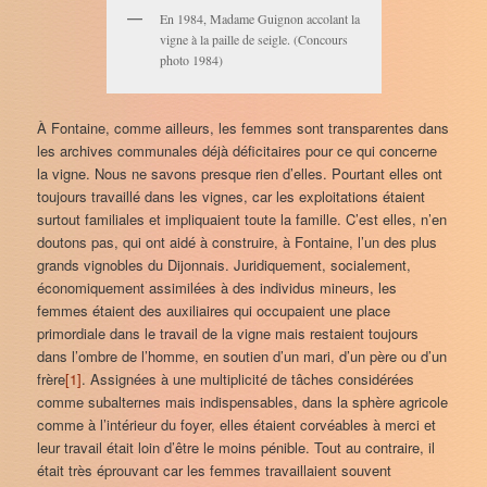
En 1984, Madame Guignon accolant la
vigne à la paille de seigle. (Concours
photo 1984)
À Fontaine, comme ailleurs, les femmes sont transparentes dans
les archives communales déjà déficitaires pour ce qui concerne
la vigne. Nous ne savons presque rien d’elles. Pourtant elles ont
toujours travaillé dans les vignes, car les exploitations étaient
surtout familiales et impliquaient toute la famille. C’est elles, n’en
doutons pas, qui ont aidé à construire, à Fontaine, l’un des plus
grands vignobles du Dijonnais. Juridiquement, socialement,
économiquement assimilées à des individus mineurs, les
femmes étaient des auxiliaires qui occupaient une place
primordiale dans le travail de la vigne mais restaient toujours
dans l’ombre de l’homme, en soutien d’un mari, d’un père ou d’un
frère
[1]
. Assignées à une multiplicité de tâches considérées
comme subalternes mais indispensables, dans la sphère agricole
comme à l’intérieur du foyer, elles étaient corvéables à merci et
leur travail était loin d’être le moins pénible. Tout au contraire, il
était très éprouvant car les femmes travaillaient souvent