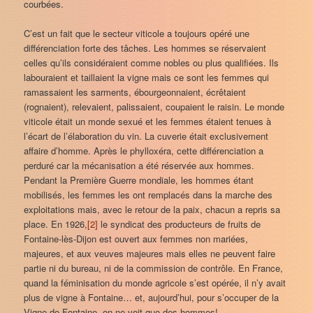
courbées.
C’est un fait que le secteur viticole a toujours opéré une
différenciation forte des tâches. Les hommes se réservaient
celles qu’ils considéraient comme nobles ou plus qualifiées. Ils
labouraient et taillaient la vigne mais ce sont les femmes qui
ramassaient les sarments, ébourgeonnaient, écrêtaient
(rognaient), relevaient, palissaient, coupaient le raisin. Le monde
viticole était un monde sexué et les femmes étaient tenues à
l’écart de l’élaboration du vin. La cuverie était exclusivement
affaire d’homme. Après le phylloxéra, cette différenciation a
perduré car la mécanisation a été réservée aux hommes.
Pendant la Première Guerre mondiale, les hommes étant
mobilisés, les femmes les ont remplacés dans la marche des
exploitations mais, avec le retour de la paix, chacun a repris sa
place. En 1926,
[2]
le syndicat des producteurs de fruits de
Fontaine-lès-Dijon est ouvert aux femmes non mariées,
majeures, et aux veuves majeures mais elles ne peuvent faire
partie ni du bureau, ni de la commission de contrôle. En France,
quand la féminisation du monde agricole s’est opérée, il n’y avait
plus de vigne à Fontaine… et, aujourd’hui, pour s’occuper de la
Vigne de Fontaine, on ne voit que des hommes!