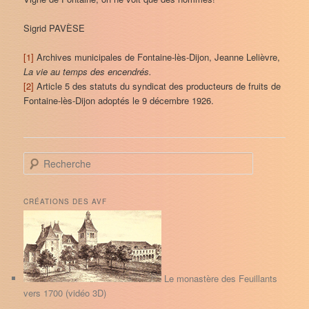
Sigrid PAVÈSE
[1]
Archives municipales de Fontaine-lès-Dijon, Jeanne Lelièvre,
La vie au temps des encendrés.
[2]
Article 5 des statuts du syndicat des producteurs de fruits de
Fontaine-lès-Dijon adoptés le 9 décembre 1926.
R
e
c
h
CRÉATIONS DES AVF
e
r
c
h
e
Le monastère des Feuillants
vers 1700 (vidéo 3D)