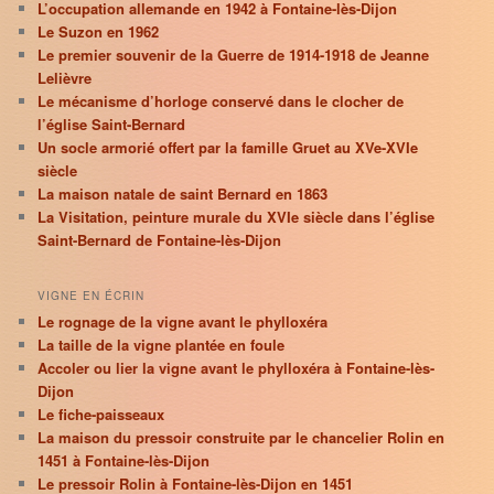
L’occupation allemande en 1942 à Fontaine-lès-Dijon
Le Suzon en 1962
Le premier souvenir de la Guerre de 1914-1918 de Jeanne
Lelièvre
Le mécanisme d’horloge conservé dans le clocher de
l’église Saint-Bernard
Un socle armorié offert par la famille Gruet au XVe-XVIe
siècle
La maison natale de saint Bernard en 1863
La Visitation, peinture murale du XVIe siècle dans l’église
Saint-Bernard de Fontaine-lès-Dijon
VIGNE EN ÉCRIN
Le rognage de la vigne avant le phylloxéra
La taille de la vigne plantée en foule
Accoler ou lier la vigne avant le phylloxéra à Fontaine-lès-
Dijon
Le fiche-paisseaux
La maison du pressoir construite par le chancelier Rolin en
1451 à Fontaine-lès-Dijon
Le pressoir Rolin à Fontaine-lès-Dijon en 1451