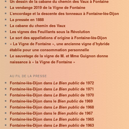
Un dessin de la cabane du chemin des Vaux à Fontaine
La vendange 2019 de la Vigne de Fontaine
L’encordage et la descente des tonneaux à Fontaine-lès-Dijon
La pressée en 1888
La cabane du chemin des Vaux
Les vignes des Feuillants sous la Révolution
Le sort des appellations d’origine à Fontaine-lès-Dijon
« La Vigne de Fontaine », une ancienne vigne d’hybride
établie pour une consommation personnelle
Le sauvetage de la vigne de M. et Mme Guignon donne
naissance à « la Vigne de Fontaine »
AU FIL DE LA PRESSE
Fontaine-lès-Dijon dans
Le Bien public
de 1972
Fontaine-lès-Dijon dans
Le Bien public
de 1971
Fontaine-lès-Dijon dans
Le Bien public
de 1970
Fontaine-lès-Dijon dans le
Bien public
de 1969
Fontaine-lès-Dijon dans
Le Bien public
de 1968
Fontaine-lès-Dijon dans le
Bien public
de 1967
Fontaine-lès-Dijon dans
Le Bien public
de 1965
Fontaine-lès-Dijon dans
Le Bien public
de 1963