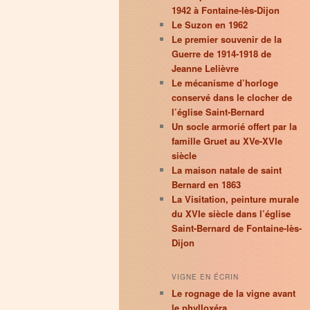
1942 à Fontaine-lès-Dijon
Le Suzon en 1962
Le premier souvenir de la
Guerre de 1914-1918 de
Jeanne Lelièvre
Le mécanisme d’horloge
conservé dans le clocher de
l’église Saint-Bernard
Un socle armorié offert par la
famille Gruet au XVe-XVIe
siècle
La maison natale de saint
Bernard en 1863
La Visitation, peinture murale
du XVIe siècle dans l’église
Saint-Bernard de Fontaine-lès-
Dijon
VIGNE EN ÉCRIN
Le rognage de la vigne avant
le phylloxéra