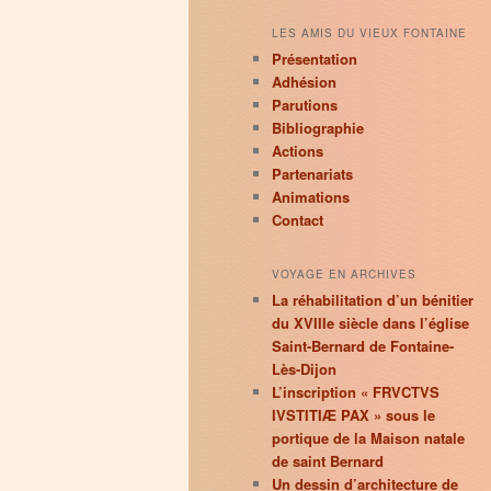
LES AMIS DU VIEUX FONTAINE
Présentation
Adhésion
Parutions
Bibliographie
Actions
Partenariats
Animations
Contact
VOYAGE EN ARCHIVES
La réhabilitation d’un bénitier
du XVIIIe siècle dans l’église
Saint-Bernard de Fontaine-
Lès-Dijon
L’inscription « FRVCTVS
IVSTITIÆ PAX » sous le
portique de la Maison natale
de saint Bernard
Un dessin d’architecture de