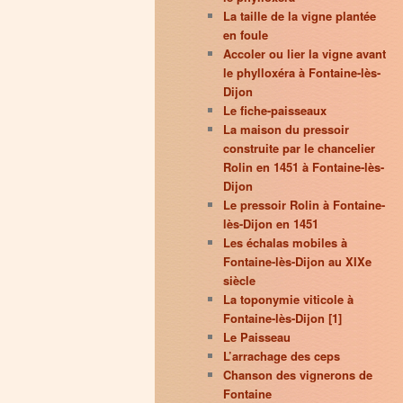
La taille de la vigne plantée
en foule
Accoler ou lier la vigne avant
le phylloxéra à Fontaine-lès-
Dijon
Le fiche-paisseaux
La maison du pressoir
construite par le chancelier
Rolin en 1451 à Fontaine-lès-
Dijon
Le pressoir Rolin à Fontaine-
lès-Dijon en 1451
Les échalas mobiles à
Fontaine-lès-Dijon au XIXe
siècle
La toponymie viticole à
Fontaine-lès-Dijon [1]
Le Paisseau
L’arrachage des ceps
Chanson des vignerons de
Fontaine