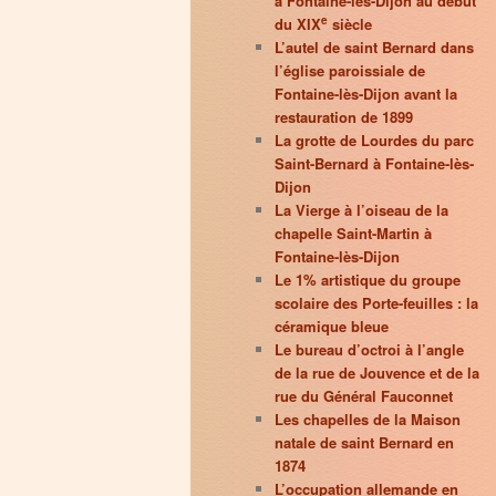
à Fontaine-lès-Dijon au début
e
du XIX
siècle
L’autel de saint Bernard dans
l’église paroissiale de
Fontaine-lès-Dijon avant la
restauration de 1899
La grotte de Lourdes du parc
Saint-Bernard à Fontaine-lès-
Dijon
La Vierge à l’oiseau de la
chapelle Saint-Martin à
Fontaine-lès-Dijon
Le 1% artistique du groupe
scolaire des Porte-feuilles : la
céramique bleue
Le bureau d’octroi à l’angle
de la rue de Jouvence et de la
rue du Général Fauconnet
Les chapelles de la Maison
natale de saint Bernard en
1874
L’occupation allemande en