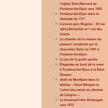
l’église Saint-Bernard de
Fontaine-lès-Dijon vers 1920
Fontaine-lès-Dijon dans la
tibériade de 1717
L’ancien parc Mugnier , 23 rue
Jehly-Bachellier et 1 rue des
Créots
Le chantier de la maison du
pressoir construite par le
chancelier Rolin en 1451 à
Fontaine-lès-Dijon
Le jeu de la quille saoûle
Élégantes au bord de la mare
à Fontaine-lès-Dijon à la Belle
Époque
Aleth de Montbard dans le
tableau « Saint Bénigne et
l’arbre des saints du diocèse
de Langres ».
Le boulevard des Allobroges
vers 1972