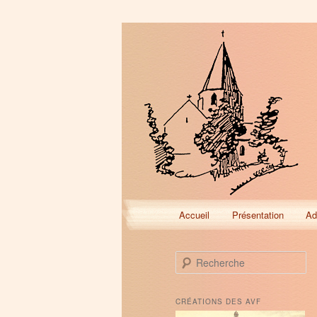
Menu
Accueil
Présentation
Ad
Aller
Aller
principal
au
au
R
e
contenu
contenu
c
h
CRÉATIONS DES AVF
e