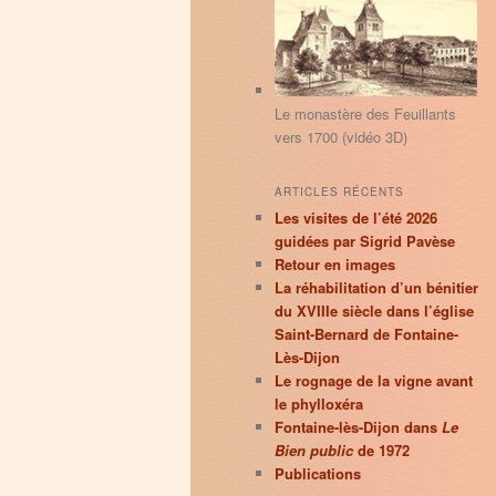
principal
secondaire
r
c
h
e
Le monastère des Feuillants
vers 1700 (vidéo 3D)
ARTICLES RÉCENTS
Les visites de l’été 2026
guidées par Sigrid Pavèse
Retour en images
La réhabilitation d’un bénitier
du XVIIIe siècle dans l’église
Saint-Bernard de Fontaine-
Lès-Dijon
Le rognage de la vigne avant
le phylloxéra
Fontaine-lès-Dijon dans
Le
Bien public
de 1972
Publications