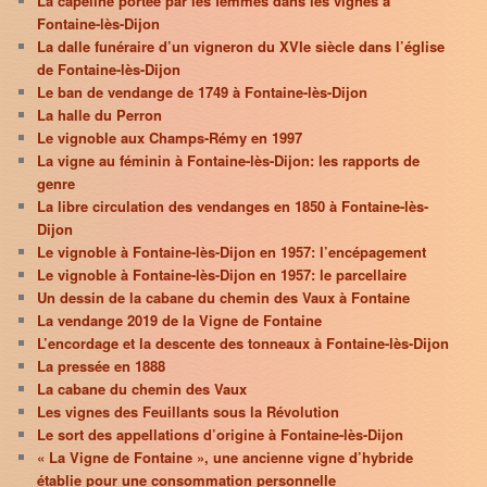
La capeline portée par les femmes dans les vignes à
Fontaine-lès-Dijon
La dalle funéraire d’un vigneron du XVIe siècle dans l’église
de Fontaine-lès-Dijon
Le ban de vendange de 1749 à Fontaine-lès-Dijon
La halle du Perron
Le vignoble aux Champs-Rémy en 1997
La vigne au féminin à Fontaine-lès-Dijon: les rapports de
genre
La libre circulation des vendanges en 1850 à Fontaine-lès-
Dijon
Le vignoble à Fontaine-lès-Dijon en 1957: l’encépagement
Le vignoble à Fontaine-lès-Dijon en 1957: le parcellaire
Un dessin de la cabane du chemin des Vaux à Fontaine
La vendange 2019 de la Vigne de Fontaine
L’encordage et la descente des tonneaux à Fontaine-lès-Dijon
La pressée en 1888
La cabane du chemin des Vaux
Les vignes des Feuillants sous la Révolution
Le sort des appellations d’origine à Fontaine-lès-Dijon
« La Vigne de Fontaine », une ancienne vigne d’hybride
établie pour une consommation personnelle