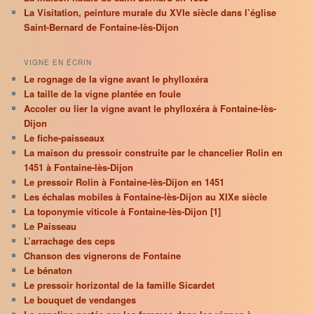
La Visitation, peinture murale du XVIe siècle dans l’église
Saint-Bernard de Fontaine-lès-Dijon
VIGNE EN ÉCRIN
Le rognage de la vigne avant le phylloxéra
La taille de la vigne plantée en foule
Accoler ou lier la vigne avant le phylloxéra à Fontaine-lès-
Dijon
Le fiche-paisseaux
La maison du pressoir construite par le chancelier Rolin en
1451 à Fontaine-lès-Dijon
Le pressoir Rolin à Fontaine-lès-Dijon en 1451
Les échalas mobiles à Fontaine-lès-Dijon au XIXe siècle
La toponymie viticole à Fontaine-lès-Dijon [1]
Le Paisseau
L’arrachage des ceps
Chanson des vignerons de Fontaine
Le bénaton
Le pressoir horizontal de la famille Sicardet
Le bouquet de vendanges