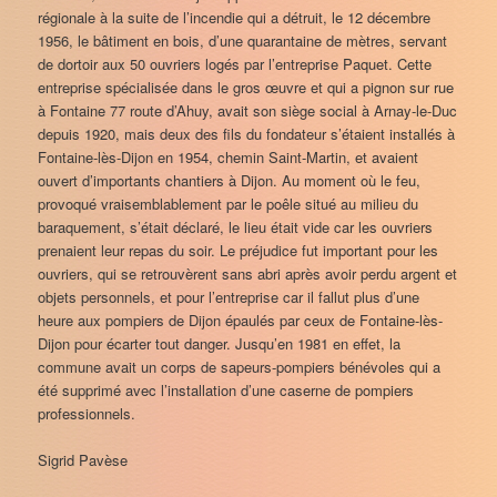
régionale à la suite de l’incendie qui a détruit, le 12 décembre
1956, le bâtiment en bois, d’une quarantaine de mètres, servant
de dortoir aux 50 ouvriers logés par l’entreprise Paquet. Cette
entreprise spécialisée dans le gros œuvre et qui a pignon sur rue
à Fontaine 77 route d’Ahuy, avait son siège social à Arnay-le-Duc
depuis 1920, mais deux des fils du fondateur s’étaient installés à
Fontaine-lès-Dijon en 1954, chemin Saint-Martin, et avaient
ouvert d’importants chantiers à Dijon. Au moment où le feu,
provoqué vraisemblablement par le poêle situé au milieu du
baraquement, s’était déclaré, le lieu était vide car les ouvriers
prenaient leur repas du soir. Le préjudice fut important pour les
ouvriers, qui se retrouvèrent sans abri après avoir perdu argent et
objets personnels, et pour l’entreprise car il fallut plus d’une
heure aux pompiers de Dijon épaulés par ceux de Fontaine-lès-
Dijon pour écarter tout danger. Jusqu’en 1981 en effet, la
commune avait un corps de sapeurs-pompiers bénévoles qui a
été supprimé avec l’installation d’une caserne de pompiers
professionnels.
Sigrid Pavèse