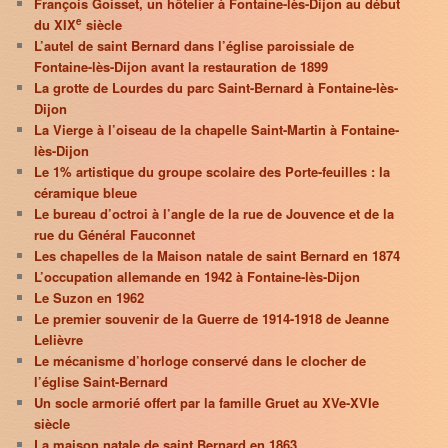
François Goisset, un hôtelier à Fontaine-lès-Dijon au début
e
du XIX
siècle
L’autel de saint Bernard dans l’église paroissiale de
Fontaine-lès-Dijon avant la restauration de 1899
La grotte de Lourdes du parc Saint-Bernard à Fontaine-lès-
Dijon
La Vierge à l’oiseau de la chapelle Saint-Martin à Fontaine-
lès-Dijon
Le 1% artistique du groupe scolaire des Porte-feuilles : la
céramique bleue
Le bureau d’octroi à l’angle de la rue de Jouvence et de la
rue du Général Fauconnet
Les chapelles de la Maison natale de saint Bernard en 1874
L’occupation allemande en 1942 à Fontaine-lès-Dijon
Le Suzon en 1962
Le premier souvenir de la Guerre de 1914-1918 de Jeanne
Lelièvre
Le mécanisme d’horloge conservé dans le clocher de
l’église Saint-Bernard
Un socle armorié offert par la famille Gruet au XVe-XVIe
siècle
La maison natale de saint Bernard en 1863