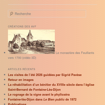
R
e
c
h
CRÉATIONS DES AVF
e
r
c
h
e
Le monastère des Feuillants
vers 1700 (vidéo 3D)
ARTICLES RÉCENTS
Les visites de l’été 2026 guidées par Sigrid Pavèse
Retour en images
La réhabilitation d’un bénitier du XVIIIe siècle dans l’église
Saint-Bernard de Fontaine-Lès-Dijon
Le rognage de la vigne avant le phylloxéra
Fontaine-lès-Dijon dans
Le Bien public
de 1972
Publications