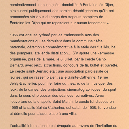
nominativement « soussignés, domiciliés à Fontaine-lès-Dijon,
s’excusent publiquement des paroles désobligeantes qu’ils ont
prononcées vis-à-vis du corps des sapeurs-pompiers de
Fontaine-lès-Dijon qui ne reposaient sur aucun fondement »…
1956 est ensuite rythmé par les traditionnels avis des
manifestations qui se déroulent dans la commune : fête
patronale, cérémonie commémorative à la stèle des fusillés, bal
des pompiers, atelier de distillation… S’y ajoute une kermesse
organisée, près de la mare, le 6 juillet, par le cercle Saint-
Bernard, avec jeux, attractions, concours de tir, buffet et buvette.
Le cercle saint-Bernard était une association paroissiale de
jeunes, qui se rassemblaient salle Sainte-Catherine, 19 rue
Jehly-Bachellier, pour lire, faire du théâtre, de la musique, des
jeux, de la danse, des projections cinématographiques, du sport
dans la cour, et proposer des séances récréatives. Avec
l’ouverture de la chapelle Saint-Martin, le cercle fut dissous en
1965 et la salle Sainte-Catherine, qui datait de 1908, fut vendue
et démolie pour laisser place à une villa.
L’actualité internationale est évoquée au travers de l’invitation du