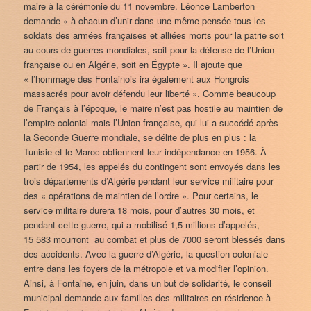
maire à la cérémonie du 11 novembre. Léonce Lamberton
demande « à chacun d’unir dans une même pensée tous les
soldats des armées françaises et alliées morts pour la patrie soit
au cours de guerres mondiales, soit pour la défense de l’Union
française ou en Algérie, soit en Égypte ». Il ajoute que
« l’hommage des Fontainois ira également aux Hongrois
massacrés pour avoir défendu leur liberté ». Comme beaucoup
de Français à l’époque, le maire n’est pas hostile au maintien de
l’empire colonial mais l’Union française, qui lui a succédé après
la Seconde Guerre mondiale, se délite de plus en plus : la
Tunisie et le Maroc obtiennent leur indépendance en 1956. À
partir de 1954, les appelés du contingent sont envoyés dans les
trois départements d’Algérie pendant leur service militaire pour
des « opérations de maintien de l’ordre ». Pour certains, le
service militaire durera 18 mois, pour d’autres 30 mois, et
pendant cette guerre, qui a mobilisé 1,5 millions d’appelés,
15 583 mourront au combat et plus de 7000 seront blessés dans
des accidents. Avec la guerre d’Algérie, la question coloniale
entre dans les foyers de la métropole et va modifier l’opinion.
Ainsi, à Fontaine, en juin, dans un but de solidarité, le conseil
municipal demande aux familles des militaires en résidence à