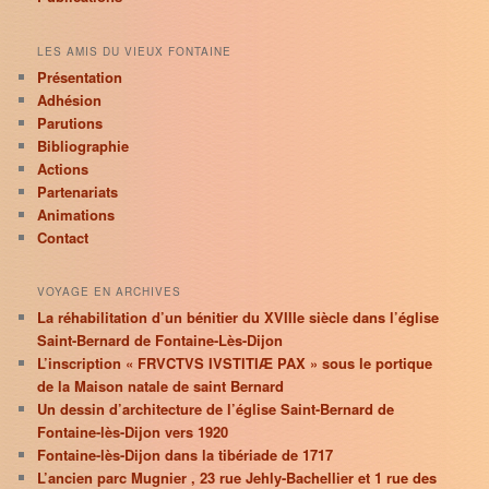
LES AMIS DU VIEUX FONTAINE
Présentation
Adhésion
Parutions
Bibliographie
Actions
Partenariats
Animations
Contact
VOYAGE EN ARCHIVES
La réhabilitation d’un bénitier du XVIIIe siècle dans l’église
Saint-Bernard de Fontaine-Lès-Dijon
L’inscription « FRVCTVS IVSTITIÆ PAX » sous le portique
de la Maison natale de saint Bernard
Un dessin d’architecture de l’église Saint-Bernard de
Fontaine-lès-Dijon vers 1920
Fontaine-lès-Dijon dans la tibériade de 1717
L’ancien parc Mugnier , 23 rue Jehly-Bachellier et 1 rue des