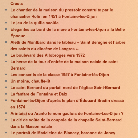
Créots
Le chantier de la maison du pressoir construite par le
chancelier Rolin en 1451 à Fontaine-lès-Dijon
Le jeu de la quille saoûle
Élégantes au bord de la mare à Fontaine-lès-Dijon à la Belle
Époque
Aleth de Montbard dans le tableau « Saint Bénigne et l’arbre
des saints du diocèse de Langres ».
Le boulevard des Allobroges vers 1972
La herse de la tour d’entrée de la maison natale de saint
Bernard
Les conscrits de la classe 1957 à Fontaine-lès-Dijon
Un moine, chauffe-lit
Le saint Bernard du portail nord de l’église Saint-Bernard
La fanfare de Fontaine et Daix
Fontaine-lès-Dijon d’après le plan d’Édouard Bredin dressé
en 1574
Arinto(s) ou Aranto le nom gaulois de Fontaine-Lès-Dijon ?
La clé de voûte de la coupole de la chapelle Saint-Bernard
dans la Maison natale
Le portrait de Madeleine de Blancey, baronne de Joncy