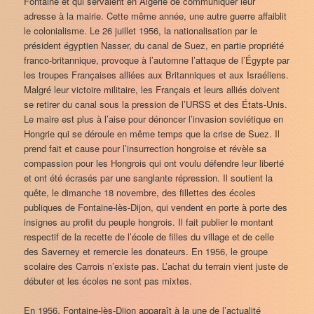
Fontaine et qui servaient en Algérie de communiquer leur
adresse à la mairie. Cette même année, une autre guerre affaiblit
le colonialisme. Le 26 juillet 1956, la nationalisation par le
président égyptien Nasser, du canal de Suez, en partie propriété
franco-britannique, provoque à l’automne l’attaque de l’Égypte par
les troupes Françaises alliées aux Britanniques et aux Israéliens.
Malgré leur victoire militaire, les Français et leurs alliés doivent
se retirer du canal sous la pression de l’URSS et des États-Unis.
Le maire est plus à l’aise pour dénoncer l’invasion soviétique en
Hongrie qui se déroule en même temps que la crise de Suez. Il
prend fait et cause pour l’insurrection hongroise et révèle sa
compassion pour les Hongrois qui ont voulu défendre leur liberté
et ont été écrasés par une sanglante répression. Il soutient la
quête, le dimanche 18 novembre, des fillettes des écoles
publiques de Fontaine-lès-Dijon, qui vendent en porte à porte des
insignes au profit du peuple hongrois. Il fait publier le montant
respectif de la recette de l’école de filles du village et de celle
des Saverney et remercie les donateurs. En 1956, le groupe
scolaire des Carrois n’existe pas. L’achat du terrain vient juste de
débuter et les écoles ne sont pas mixtes.
En 1956, Fontaine-lès-Dijon apparaît à la une de l’actualité