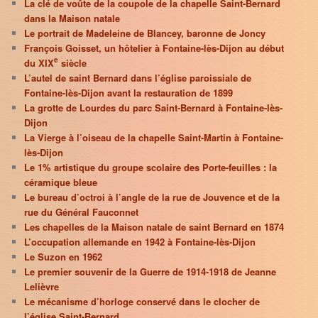
La clé de voûte de la coupole de la chapelle Saint-Bernard
dans la Maison natale
Le portrait de Madeleine de Blancey, baronne de Joncy
François Goisset, un hôtelier à Fontaine-lès-Dijon au début
e
du XIX
siècle
L’autel de saint Bernard dans l’église paroissiale de
Fontaine-lès-Dijon avant la restauration de 1899
La grotte de Lourdes du parc Saint-Bernard à Fontaine-lès-
Dijon
La Vierge à l’oiseau de la chapelle Saint-Martin à Fontaine-
lès-Dijon
Le 1% artistique du groupe scolaire des Porte-feuilles : la
céramique bleue
Le bureau d’octroi à l’angle de la rue de Jouvence et de la
rue du Général Fauconnet
Les chapelles de la Maison natale de saint Bernard en 1874
L’occupation allemande en 1942 à Fontaine-lès-Dijon
Le Suzon en 1962
Le premier souvenir de la Guerre de 1914-1918 de Jeanne
Lelièvre
Le mécanisme d’horloge conservé dans le clocher de
l’église Saint-Bernard