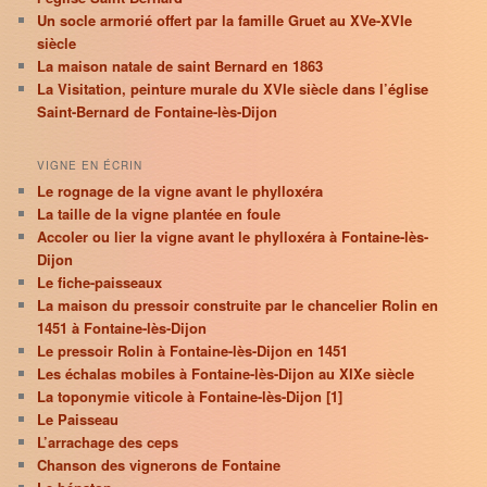
Un socle armorié offert par la famille Gruet au XVe-XVIe
siècle
La maison natale de saint Bernard en 1863
La Visitation, peinture murale du XVIe siècle dans l’église
Saint-Bernard de Fontaine-lès-Dijon
VIGNE EN ÉCRIN
Le rognage de la vigne avant le phylloxéra
La taille de la vigne plantée en foule
Accoler ou lier la vigne avant le phylloxéra à Fontaine-lès-
Dijon
Le fiche-paisseaux
La maison du pressoir construite par le chancelier Rolin en
1451 à Fontaine-lès-Dijon
Le pressoir Rolin à Fontaine-lès-Dijon en 1451
Les échalas mobiles à Fontaine-lès-Dijon au XIXe siècle
La toponymie viticole à Fontaine-lès-Dijon [1]
Le Paisseau
L’arrachage des ceps
Chanson des vignerons de Fontaine