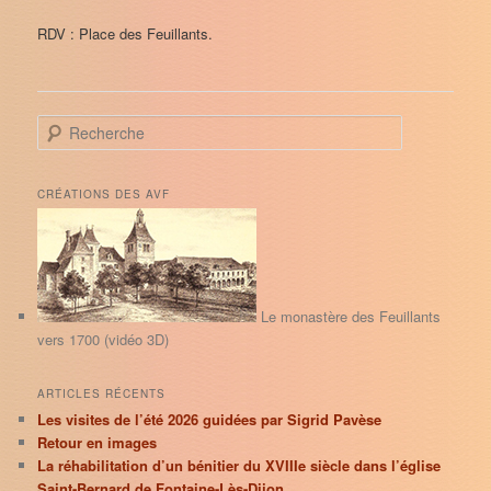
RDV : Place des Feuillants.
R
e
c
h
CRÉATIONS DES AVF
e
r
c
h
e
Le monastère des Feuillants
vers 1700 (vidéo 3D)
ARTICLES RÉCENTS
Les visites de l’été 2026 guidées par Sigrid Pavèse
Retour en images
La réhabilitation d’un bénitier du XVIIIe siècle dans l’église
Saint-Bernard de Fontaine-Lès-Dijon