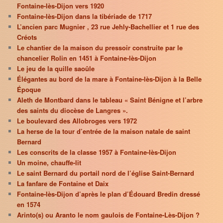
Fontaine-lès-Dijon vers 1920
Fontaine-lès-Dijon dans la tibériade de 1717
L’ancien parc Mugnier , 23 rue Jehly-Bachellier et 1 rue des
Créots
Le chantier de la maison du pressoir construite par le
chancelier Rolin en 1451 à Fontaine-lès-Dijon
Le jeu de la quille saoûle
Élégantes au bord de la mare à Fontaine-lès-Dijon à la Belle
Époque
Aleth de Montbard dans le tableau « Saint Bénigne et l’arbre
des saints du diocèse de Langres ».
Le boulevard des Allobroges vers 1972
La herse de la tour d’entrée de la maison natale de saint
Bernard
Les conscrits de la classe 1957 à Fontaine-lès-Dijon
Un moine, chauffe-lit
Le saint Bernard du portail nord de l’église Saint-Bernard
La fanfare de Fontaine et Daix
Fontaine-lès-Dijon d’après le plan d’Édouard Bredin dressé
en 1574
Arinto(s) ou Aranto le nom gaulois de Fontaine-Lès-Dijon ?