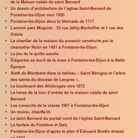
de la Maison natale de saint Bernard
Un dessin d’architecture de l’église Saint-Bernard de
Fontaine-lès-Dijon vers 1920
Fontaine-lès-Dijon dans la tibériade de 1717
L’ancien parc Mugnier , 23 rue Jehly-Bachellier et 1 rue des
Créots
Le chantier de la maison du pressoir construite par le
chancelier Rolin en 1451 à Fontaine-lès-Dijon
Le jeu de la quille saoûle
Élégantes au bord de la mare à Fontaine-lès-Dijon à la Belle
Époque
Aleth de Montbard dans le tableau « Saint Bénigne et l’arbre
des saints du diocèse de Langres ».
Le boulevard des Allobroges vers 1972
La herse de la tour d’entrée de la maison natale de saint
Bernard
Les conscrits de la classe 1957 à Fontaine-lès-Dijon
Un moine, chauffe-lit
Le saint Bernard du portail nord de l’église Saint-Bernard
La fanfare de Fontaine et Daix
Fontaine-lès-Dijon d’après le plan d’Édouard Bredin dressé
en 1574