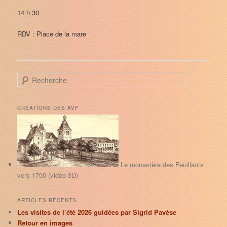
14 h 30
RDV : Place de la mare
R
e
c
h
CRÉATIONS DES AVF
e
r
c
h
e
Le monastère des Feuillants
vers 1700 (vidéo 3D)
ARTICLES RÉCENTS
Les visites de l’été 2026 guidées par Sigrid Pavèse
Retour en images