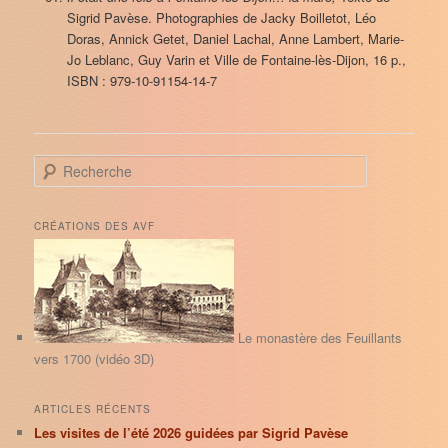
Sigrid Pavèse. Photographies de Jacky Boilletot, Léo
Doras, Annick Getet, Daniel Lachal, Anne Lambert, Marie-
Jo Leblanc, Guy Varin et Ville de Fontaine-lès-Dijon, 16 p.,
ISBN : 979-10-91154-14-7
R
e
c
h
CRÉATIONS DES AVF
e
r
c
h
e
Le monastère des Feuillants
vers 1700 (vidéo 3D)
ARTICLES RÉCENTS
Les visites de l’été 2026 guidées par Sigrid Pavèse