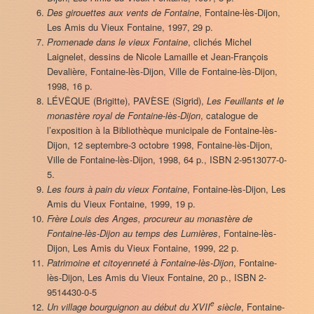
Des girouettes aux vents de Fontaine
, Fontaine-lès-Dijon,
Les Amis du Vieux Fontaine, 1997, 29 p.
Promenade dans le vieux Fontaine
, clichés Michel
Laignelet, dessins de Nicole Lamaille et Jean-François
Devalière, Fontaine-lès-Dijon, Ville de Fontaine-lès-Dijon,
1998, 16 p.
LÉVÊQUE (Brigitte), PAVÈSE (Sigrid),
Les Feuillants et le
monastère royal de Fontaine-lès-Dijon
, catalogue de
l’exposition à la Bibliothèque municipale de Fontaine-lès-
Dijon, 12 septembre-3 octobre 1998, Fontaine-lès-Dijon,
Ville de Fontaine-lès-Dijon, 1998, 64 p., ISBN 2-9513077-0-
5.
Les fours à pain du vieux Fontaine
, Fontaine-lès-Dijon, Les
Amis du Vieux Fontaine, 1999, 19 p.
Frère Louis des Anges, procureur au monastère de
Fontaine-lès-Dijon au temps des Lumières
, Fontaine-lès-
Dijon, Les Amis du Vieux Fontaine, 1999, 22 p.
Patrimoine et citoyenneté à Fontaine-lès-Dijon
, Fontaine-
lès-Dijon, Les Amis du Vieux Fontaine, 20 p., ISBN 2-
9514430-0-5
e
Un village bourguignon au début du XVII
siècle
, Fontaine-