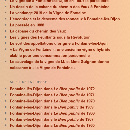
Le vignoble à Fontaine-lès-Dijon en 1957: le parcellaire
Un dessin de la cabane du chemin des Vaux à Fontaine
La vendange 2019 de la Vigne de Fontaine
L’encordage et la descente des tonneaux à Fontaine-lès-Dijon
La pressée en 1888
La cabane du chemin des Vaux
Les vignes des Feuillants sous la Révolution
Le sort des appellations d’origine à Fontaine-lès-Dijon
« La Vigne de Fontaine », une ancienne vigne d’hybride
établie pour une consommation personnelle
Le sauvetage de la vigne de M. et Mme Guignon donne
naissance à « la Vigne de Fontaine »
AU FIL DE LA PRESSE
Fontaine-lès-Dijon dans
Le Bien public
de 1972
Fontaine-lès-Dijon dans
Le Bien public
de 1971
Fontaine-lès-Dijon dans
Le Bien public
de 1970
Fontaine-lès-Dijon dans le
Bien public
de 1969
Fontaine-lès-Dijon dans
Le Bien public
de 1968
Fontaine-lès-Dijon dans le
Bien public
de 1967
Fontaine-lès-Dijon dans
Le Bien public
de 1965