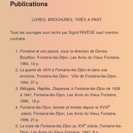
Publications
LIVRES, BROCHURES, TIRÉS A PART
Tous les ouvrages sont écrits par Sigrid PAVÈSE sauf mention
contraire.
Fontaine et son passé
, sous la direction de Denise
Boutillon, Fontaine-lès-Dijon, Les Amis du Vieux Fontaine,
1983, 14 p.
La guerre de 1870 à Fontaine-lès-Dijon et dans ses
environs
, Fontaine-lès-Dijon, Ville de Fontaine-lès-Dijon,
1994, 37 p.
Réfugiés, Repliés, Dispersés à Fontaine-lès-Dijon de 1939
à 1941
, Fontaine-lès-Dijon, Les Amis du Vieux Fontaine,
1995, 18 p.
e
Fontaine-lès-Dijon, bornes et limites depuis le XVIII
siècle
, Fontaine-lès-Dijon, Les Amis du Vieux Fontaine,
1996, 21 p.
e
La mare de Fontaine-lès-Dijon au XIX
siècle
, Fontaine-lès-
Dijon, Les Amis du Vieux Fontaine, 1997, 8 p.