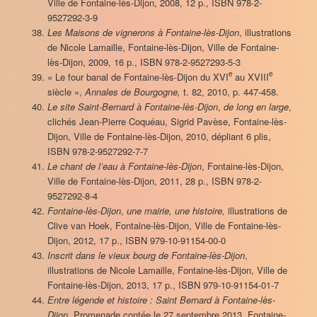
Ville de Fontaine-lès-Dijon, 2008, 12 p., ISBN 978-2-
9527292-3-9
Les Maisons de vignerons à Fontaine-lès-Dijon
, illustrations
de Nicole Lamaille, Fontaine-lès-Dijon, Ville de Fontaine-
lès-Dijon, 2009, 16 p., ISBN 978-2-9527293-5-3
e
e
« Le four banal de Fontaine-lès-Dijon du XVI
au XVIII
siècle »,
Annales de Bourgogne,
t. 82, 2010, p. 447-458.
Le site Saint-Bernard à Fontaine-lès-Dijon
,
de long en large
,
clichés Jean-Pierre Coquéau, Sigrid Pavèse, Fontaine-lès-
Dijon, Ville de Fontaine-lès-Dijon, 2010, dépliant 6 plis,
ISBN 978-2-9527292-7-7
Le chant de l’eau à Fontaine-lès-Dijon
, Fontaine-lès-Dijon,
Ville de Fontaine-lès-Dijon, 2011, 28 p., ISBN 978-2-
9527292-8-4
Fontaine-lès-Dijon
,
une mairie, une histoire,
illustrations de
Clive van Hoek, Fontaine-lès-Dijon, Ville de Fontaine-lès-
Dijon, 2012, 17 p., ISBN 979-10-91154-00-0
Inscrit dans le vieux bourg de Fontaine-lès-Dijon
,
illustrations de Nicole Lamaille, Fontaine-lès-Dijon, Ville de
Fontaine-lès-Dijon, 2013, 17 p., ISBN 979-10-91154-01-7
Entre légende et histoire : Saint Bernard à Fontaine-lès-
Dijon
, Promenade contée le 27 septembre 2013, Fontaine-