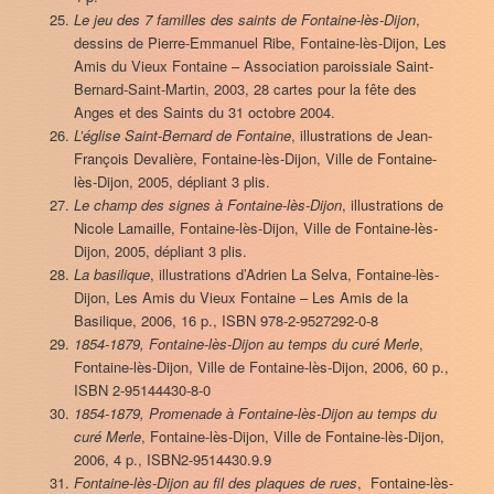
Le jeu des 7 familles des saints de Fontaine-lès-Dijon
,
dessins de Pierre-Emmanuel Ribe, Fontaine-lès-Dijon, Les
Amis du Vieux Fontaine – Association paroissiale Saint-
Bernard-Saint-Martin, 2003, 28 cartes pour la fête des
Anges et des Saints du 31 octobre 2004.
L’église Saint-Bernard de Fontaine
, illustrations de Jean-
François Devalière, Fontaine-lès-Dijon, Ville de Fontaine-
lès-Dijon, 2005, dépliant 3 plis.
Le champ des signes à Fontaine-lès-Dijon
, illustrations de
Nicole Lamaille, Fontaine-lès-Dijon, Ville de Fontaine-lès-
Dijon, 2005, dépliant 3 plis.
La basilique
, illustrations d’Adrien La Selva, Fontaine-lès-
Dijon, Les Amis du Vieux Fontaine – Les Amis de la
Basilique, 2006, 16 p., ISBN 978-2-9527292-0-8
1854-1879, Fontaine-lès-Dijon au temps du curé Merle
,
Fontaine-lès-Dijon, Ville de Fontaine-lès-Dijon, 2006, 60 p.,
ISBN 2-95144430-8-0
1854-1879, Promenade à Fontaine-lès-Dijon au temps du
curé Merle
, Fontaine-lès-Dijon, Ville de Fontaine-lès-Dijon,
2006, 4 p., ISBN2-9514430.9.9
Fontaine-lès-Dijon au fil des plaques de rues
, Fontaine-lès-