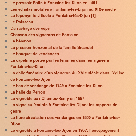
Le pressoir Rolin à Fontaine-lès-Dijon en 1451
Les échalas mobiles à Fontaine-lès-Dijon au XIXe siècle
La toponymie viticole à Fontaine-lès-Dijon [1]
Le Paisseau
L’arrachage des ceps
Chanson des vignerons de Fontaine
Le bénaton
Le pressoir horizontal de la famille Sicardet
Le bouquet de vendanges
La capeline portée par les femmes dans les vignes à
Fontaine-lès-Dijon
La dalle funéraire d’un vigneron du XVIe siècle dans l’église
de Fontaine-lès-Dijon
Le ban de vendange de 1749 à Fontaine-lès-Dijon
La halle du Perron
Le vignoble aux Champs-Rémy en 1997
La vigne au féminin à Fontaine-lès-Dijon: les rapports de
genre
La libre circulation des vendanges en 1850 à Fontaine-lès-
Dijon
Le vignoble à Fontaine-lès-Dijon en 1957: l’encépagement