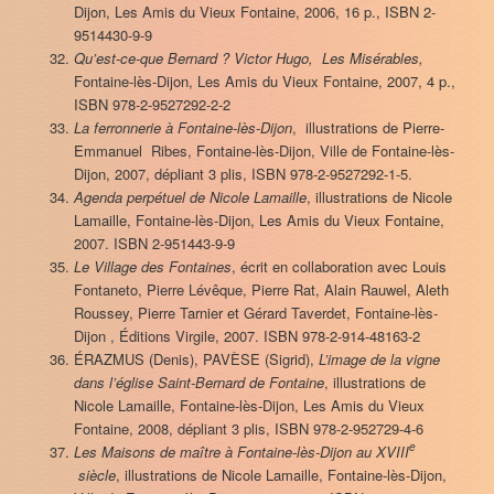
Dijon, Les Amis du Vieux Fontaine, 2006, 16 p., ISBN 2-
9514430-9-9
Qu’est-ce-que Bernard ? Victor Hugo, Les Misérables,
Fontaine-lès-Dijon, Les Amis du Vieux Fontaine, 2007, 4 p.,
ISBN 978-2-9527292-2-2
La ferronnerie à Fontaine-lès-Dijon
, illustrations de Pierre-
Emmanuel Ribes, Fontaine-lès-Dijon, Ville de Fontaine-lès-
Dijon, 2007, dépliant 3 plis, ISBN 978-2-9527292-1-5.
Agenda perpétuel de Nicole Lamaille
, illustrations de Nicole
Lamaille, Fontaine-lès-Dijon, Les Amis du Vieux Fontaine,
2007. ISBN 2-951443-9-9
Le Village des Fontaines
, écrit en collaboration avec Louis
Fontaneto, Pierre Lévêque, Pierre Rat, Alain Rauwel, Aleth
Roussey, Pierre Tarnier et Gérard Taverdet, Fontaine-lès-
Dijon , Éditions Virgile, 2007. ISBN 978-2-914-48163-2
ÉRAZMUS (Denis), PAVÈSE (Sigrid),
L’image de la vigne
dans l’église Saint-Bernard de Fontaine
, illustrations de
Nicole Lamaille, Fontaine-lès-Dijon, Les Amis du Vieux
Fontaine, 2008, dépliant 3 plis, ISBN 978-2-952729-4-6
e
Les Maisons de maître à Fontaine-lès-Dijon au XVIII
siècle
, illustrations de Nicole Lamaille, Fontaine-lès-Dijon,