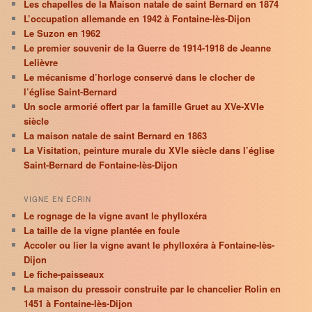
Les chapelles de la Maison natale de saint Bernard en 1874
L’occupation allemande en 1942 à Fontaine-lès-Dijon
Le Suzon en 1962
Le premier souvenir de la Guerre de 1914-1918 de Jeanne
Lelièvre
Le mécanisme d’horloge conservé dans le clocher de
l’église Saint-Bernard
Un socle armorié offert par la famille Gruet au XVe-XVIe
siècle
La maison natale de saint Bernard en 1863
La Visitation, peinture murale du XVIe siècle dans l’église
Saint-Bernard de Fontaine-lès-Dijon
VIGNE EN ÉCRIN
Le rognage de la vigne avant le phylloxéra
La taille de la vigne plantée en foule
Accoler ou lier la vigne avant le phylloxéra à Fontaine-lès-
Dijon
Le fiche-paisseaux
La maison du pressoir construite par le chancelier Rolin en
1451 à Fontaine-lès-Dijon