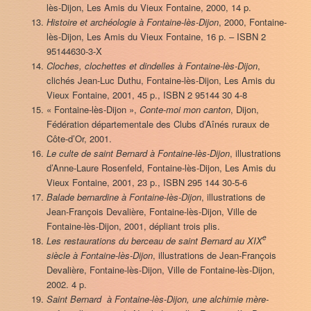
lès-Dijon, Les Amis du Vieux Fontaine, 2000, 14 p.
Histoire et archéologie à Fontaine-lès-Dijon
, 2000, Fontaine-
lès-Dijon, Les Amis du Vieux Fontaine, 16 p. – ISBN 2
95144630-3-X
Cloches, clochettes et dindelles à Fontaine-lès-Dijon
,
clichés Jean-Luc Duthu, Fontaine-lès-Dijon, Les Amis du
Vieux Fontaine, 2001, 45 p., ISBN 2 95144 30 4-8
« Fontaine-lès-Dijon »,
Conte-moi mon canton
, Dijon,
Fédération départementale des Clubs d’Aînés ruraux de
Côte-d’Or, 2001.
Le culte de saint Bernard à Fontaine-lès-Dijon
, illustrations
d’Anne-Laure Rosenfeld, Fontaine-lès-Dijon, Les Amis du
Vieux Fontaine, 2001, 23 p., ISBN 295 144 30-5-6
Balade bernardine à Fontaine-lès-Dijon
, illustrations de
Jean-François Devalière, Fontaine-lès-Dijon, Ville de
Fontaine-lès-Dijon, 2001, dépliant trois plis.
e
Les restaurations du berceau de saint Bernard au XIX
siècle à Fontaine-lès-Dijon
, illustrations de Jean-François
Devalière, Fontaine-lès-Dijon, Ville de Fontaine-lès-Dijon,
2002. 4 p.
Saint Bernard à Fontaine-lès-Dijon, une alchimie mère-