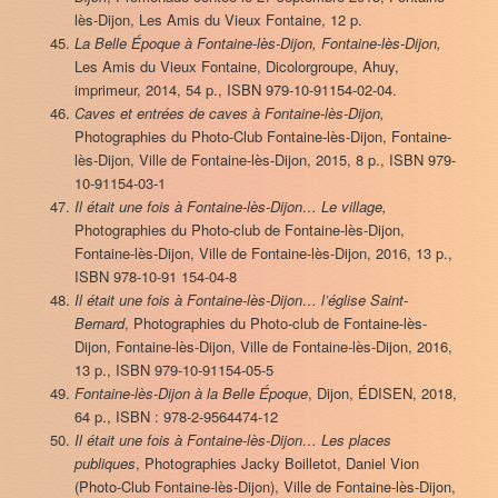
lès-Dijon, Les Amis du Vieux Fontaine, 12 p.
La Belle Époque à Fontaine-lès-Dijon, Fontaine-lès-Dijon,
Les Amis du Vieux Fontaine, Dicolorgroupe, Ahuy,
imprimeur, 2014, 54 p., ISBN 979-10-91154-02-04.
Caves et entrées de caves à Fontaine-lès-Dijon,
Photographies du Photo-Club Fontaine-lès-Dijon, Fontaine-
lès-Dijon, Ville de Fontaine-lès-Dijon, 2015, 8 p., ISBN 979-
10-91154-03-1
Il était une fois à Fontaine-lès-Dijon… Le village,
Photographies du Photo-club de Fontaine-lès-Dijon,
Fontaine-lès-Dijon, Ville de Fontaine-lès-Dijon, 2016, 13 p.,
ISBN 978-10-91 154-04-8
Il était une fois à Fontaine-lès-Dijon… l’église Saint-
Bernard
, Photographies du Photo-club de Fontaine-lès-
Dijon, Fontaine-lès-Dijon, Ville de Fontaine-lès-Dijon, 2016,
13 p., ISBN 979-10-91154-05-5
Fontaine-lès-Dijon à la Belle Époque
, Dijon, ÉDISEN, 2018,
64 p., ISBN : 978-2-9564474-12
Il était une fois à Fontaine-lès-Dijon… Les places
publiques
, Photographies Jacky Boilletot, Daniel Vion
(Photo-Club Fontaine-lès-Dijon), Ville de Fontaine-lès-Dijon,