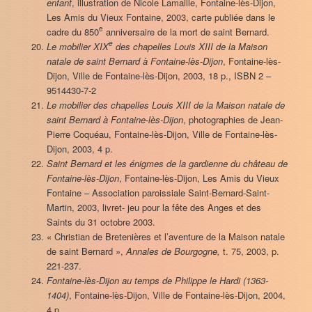
enfant
, illustration de Nicole Lamaille, Fontaine-lès-Dijon,
Les Amis du Vieux Fontaine, 2003, carte publiée dans le
e
cadre du 850
anniversaire de la mort de saint Bernard.
e
Le mobilier XIX
des chapelles Louis XIII de la Maison
natale de saint Bernard à Fontaine-lès-Dijon
, Fontaine-lès-
Dijon, Ville de Fontaine-lès-Dijon, 2003, 18 p., ISBN 2 –
9514430-7-2
Le mobilier des chapelles Louis XIII de la Maison natale de
saint Bernard à Fontaine-lès-Dijon
, photographies de Jean-
Pierre Coquéau, Fontaine-lès-Dijon, Ville de Fontaine-lès-
Dijon, 2003, 4 p.
Saint Bernard et les énigmes de la gardienne du château de
Fontaine-lès-Dijon
, Fontaine-lès-Dijon, Les Amis du Vieux
Fontaine – Association paroissiale Saint-Bernard-Saint-
Martin, 2003, livret- jeu pour la fête des Anges et des
Saints du 31 octobre 2003.
« Christian de Bretenières et l’aventure de la Maison natale
de saint Bernard »,
Annales de Bourgogne,
t. 75, 2003, p.
221-237.
Fontaine-lès-Dijon au temps de Philippe le Hardi (1363-
1404)
, Fontaine-lès-Dijon, Ville de Fontaine-lès-Dijon, 2004,
4 p.