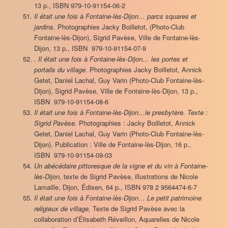
13 p., ISBN 979-10-91154-06-2
Il était une fois à Fontaine-lès-Dijon… parcs squares et
jardins.
Photographies Jacky Boilletot, (Photo-Club
Fontaine-lès-Dijon), Sigrid Pavèse, Ville de Fontaine-lès-
Dijon, 13 p., ISBN 979-10-91154-07-9
. Il était une fois à Fontaine-lès-Dijon… les portes et
portails du village.
Photographies Jacky Boilletot, Annick
Getet, Daniel Lachal, Guy Varin (Photo-Club Fontaine-lès-
Dijon), Sigrid Pavèse, Ville de Fontaine-lès-Dijon, 13 p.,
ISBN 979-10-91154-08-6
Il était une fois à Fontaine-lès-Dijon…le presbytère. Texte :
Sigrid Pavèse.
Photographies : Jacky Boilletot, Annick
Getet, Daniel Lachal, Guy Varin (Photo-Club Fontaine-lès-
Dijon). Publication : Ville de Fontaine-lès-Dijon, 16 p.,
ISBN 979-10-91154-09-03
Un abécédaire pittoresque de la vigne et du vin à Fontaine-
lès-Dijon,
texte de Sigrid Pavèse, illustrations de Nicole
Lamaille, Dijon, Édisen, 64 p., ISBN 978 2 9564474-6-7
Il était une fois à Fontaine-lès-Dijon… Le petit patrimoine
religieux de village,
Texte de Sigrid Pavèse avec la
collaboration d’Élisabeth Réveillon, Aquarelles de Nicole