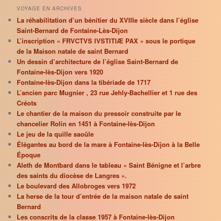
VOYAGE EN ARCHIVES
La réhabilitation d’un bénitier du XVIIIe siècle dans l’église
Saint-Bernard de Fontaine-Lès-Dijon
L’inscription « FRVCTVS IVSTITIÆ PAX » sous le portique
de la Maison natale de saint Bernard
Un dessin d’architecture de l’église Saint-Bernard de
Fontaine-lès-Dijon vers 1920
Fontaine-lès-Dijon dans la tibériade de 1717
L’ancien parc Mugnier , 23 rue Jehly-Bachellier et 1 rue des
Créots
Le chantier de la maison du pressoir construite par le
chancelier Rolin en 1451 à Fontaine-lès-Dijon
Le jeu de la quille saoûle
Élégantes au bord de la mare à Fontaine-lès-Dijon à la Belle
Époque
Aleth de Montbard dans le tableau « Saint Bénigne et l’arbre
des saints du diocèse de Langres ».
Le boulevard des Allobroges vers 1972
La herse de la tour d’entrée de la maison natale de saint
Bernard
Les conscrits de la classe 1957 à Fontaine-lès-Dijon