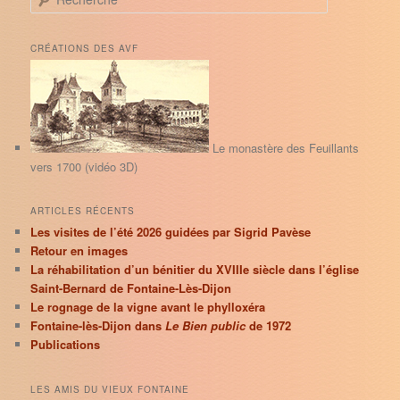
e
c
h
CRÉATIONS DES AVF
e
r
c
h
e
Le monastère des Feuillants
vers 1700 (vidéo 3D)
ARTICLES RÉCENTS
Les visites de l’été 2026 guidées par Sigrid Pavèse
Retour en images
La réhabilitation d’un bénitier du XVIIIe siècle dans l’église
Saint-Bernard de Fontaine-Lès-Dijon
Le rognage de la vigne avant le phylloxéra
Fontaine-lès-Dijon dans
Le Bien public
de 1972
Publications
LES AMIS DU VIEUX FONTAINE