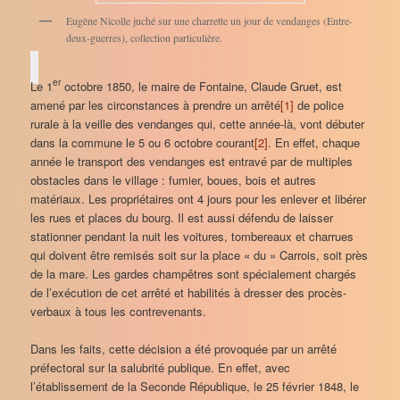
Eugène Nicolle juché sur une charrette un jour de vendanges (Entre-
deux-guerres), collection particulière.
er
Le 1
octobre 1850, le maire de Fontaine, Claude Gruet, est
amené par les circonstances à prendre un arrêté
[1]
de police
rurale à la veille des vendanges qui, cette année-là, vont débuter
dans la commune le 5 ou 6 octobre courant
[2]
. En effet, chaque
année le transport des vendanges est entravé par de multiples
obstacles dans le village : fumier, boues, bois et autres
matériaux. Les propriétaires ont 4 jours pour les enlever et libérer
les rues et places du bourg. Il est aussi défendu de laisser
stationner pendant la nuit les voitures, tombereaux et charrues
qui doivent être remisés soit sur la place « du » Carrois, soit près
de la mare. Les gardes champêtres sont spécialement chargés
de l’exécution de cet arrêté et habilités à dresser des procès-
verbaux à tous les contrevenants.
Dans les faits, cette décision a été provoquée par un arrêté
préfectoral sur la salubrité publique. En effet, avec
l’établissement de la Seconde République, le 25 février 1848, le