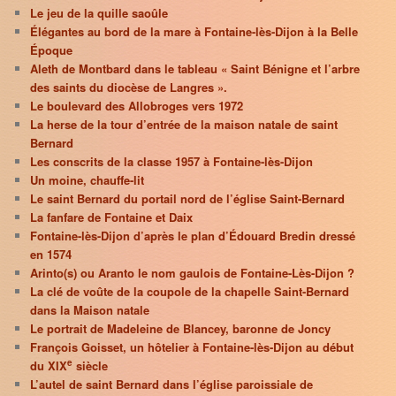
Le jeu de la quille saoûle
Élégantes au bord de la mare à Fontaine-lès-Dijon à la Belle
Époque
Aleth de Montbard dans le tableau « Saint Bénigne et l’arbre
des saints du diocèse de Langres ».
Le boulevard des Allobroges vers 1972
La herse de la tour d’entrée de la maison natale de saint
Bernard
Les conscrits de la classe 1957 à Fontaine-lès-Dijon
Un moine, chauffe-lit
Le saint Bernard du portail nord de l’église Saint-Bernard
La fanfare de Fontaine et Daix
Fontaine-lès-Dijon d’après le plan d’Édouard Bredin dressé
en 1574
Arinto(s) ou Aranto le nom gaulois de Fontaine-Lès-Dijon ?
La clé de voûte de la coupole de la chapelle Saint-Bernard
dans la Maison natale
Le portrait de Madeleine de Blancey, baronne de Joncy
François Goisset, un hôtelier à Fontaine-lès-Dijon au début
e
du XIX
siècle
L’autel de saint Bernard dans l’église paroissiale de