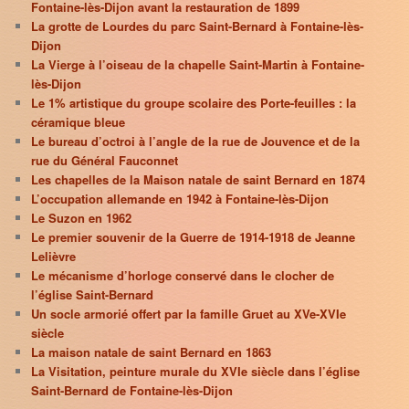
Fontaine-lès-Dijon avant la restauration de 1899
La grotte de Lourdes du parc Saint-Bernard à Fontaine-lès-
Dijon
La Vierge à l’oiseau de la chapelle Saint-Martin à Fontaine-
lès-Dijon
Le 1% artistique du groupe scolaire des Porte-feuilles : la
céramique bleue
Le bureau d’octroi à l’angle de la rue de Jouvence et de la
rue du Général Fauconnet
Les chapelles de la Maison natale de saint Bernard en 1874
L’occupation allemande en 1942 à Fontaine-lès-Dijon
Le Suzon en 1962
Le premier souvenir de la Guerre de 1914-1918 de Jeanne
Lelièvre
Le mécanisme d’horloge conservé dans le clocher de
l’église Saint-Bernard
Un socle armorié offert par la famille Gruet au XVe-XVIe
siècle
La maison natale de saint Bernard en 1863
La Visitation, peinture murale du XVIe siècle dans l’église
Saint-Bernard de Fontaine-lès-Dijon