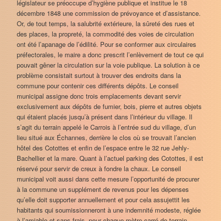
législateur se préoccupe d’hygiène publique et institue le 18
décembre 1848 une commission de prévoyance et d’assistance.
Or, de tout temps, la salubrité extérieure, la sûreté des rues et
des places, la propreté, la commodité des voies de circulation
ont été l’apanage de l’édilité. Pour se conformer aux circulaires
préfectorales, le maire a donc prescrit l’enlèvement de tout ce qui
pouvait gêner la circulation sur la voie publique. La solution à ce
problème consistait surtout à trouver des endroits dans la
commune pour contenir ces différents dépôts. Le conseil
municipal assigne donc trois emplacements devant servir
exclusivement aux dépôts de fumier, bois, pierre et autres objets
qui étaient placés jusqu’à présent dans l’intérieur du village. Il
s’agit du terrain appelé le Carrois à l’entrée sud du village, d’un
lieu situé aux Échannes, derrière le clos où se trouvait l’ancien
hôtel des Cotottes et enfin de l’espace entre le 32 rue Jehly-
Bachellier et la mare. Quant à l’actuel parking des Cotottes, il est
réservé pour servir de creux à fondre la chaux. Le conseil
municipal voit aussi dans cette mesure l’opportunité de procurer
à la commune un supplément de revenus pour les dépenses
qu’elle doit supporter annuellement et pour cela assujettit les
habitants qui soumissionneront à une indemnité modeste, réglée
à l’amiable et sans frais, pour chaque mètre carré de terrain