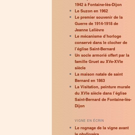
1942 à Fontaine-lès-Dijon
Le Suzon en 1962
Le premier souvenir de la
Guerre de 1914-1918 de
Jeanne Lelièvre
Le mécanisme d’horloge
conservé dans le clocher de
l’église Saint-Bernard
Un socle armorié offert par la
famille Gruet au XVe-XVIe
siècle
La maison natale de saint
Bernard en 1863
La Visitation, peinture murale
du XVIe siècle dans l’église
Saint-Bernard de Fontaine-lès-
Dijon
VIGNE EN ÉCRIN
Le rognage de la vigne avant
le phylloxéra