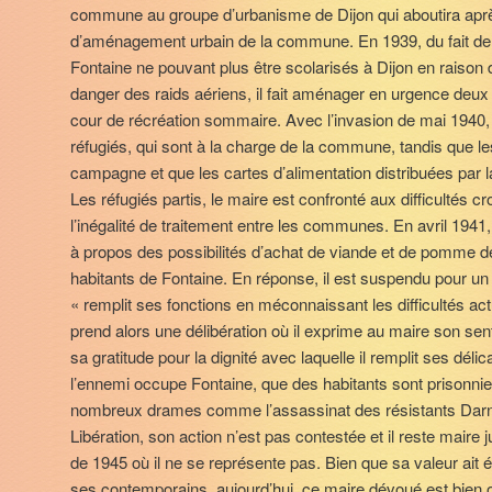
commune au groupe d’urbanisme de Dijon qui aboutira aprè
d’aménagement urbain de la commune. En 1939, du fait de l
Fontaine ne pouvant plus être scolarisés à Dijon en raison 
danger des raids aériens, il fait aménager en urgence deux
cour de récréation sommaire. Avec l’invasion de mai 1940, il 
réfugiés, qui sont à la charge de la commune, tandis que les
campagne et que les cartes d’alimentation distribuées par l
Les réfugiés partis, le maire est confronté aux difficultés cr
l’inégalité de traitement entre les communes. En avril 1941, 
à propos des possibilités d’achat de viande et de pomme de 
habitants de Fontaine. En réponse, il est suspendu pour un m
« remplit ses fonctions en méconnaissant les difficultés ac
prend alors une délibération où il exprime au maire son sen
sa gratitude pour la dignité avec laquelle il remplit ses dél
l’ennemi occupe Fontaine, que des habitants sont prisonniers
nombreux drames comme l’assassinat des résistants Darnet
Libération, son action n’est pas contestée et il reste maire
de 1945 où il ne se représente pas. Bien que sa valeur ait
ses contemporains, aujourd’hui, ce maire dévoué est bien o