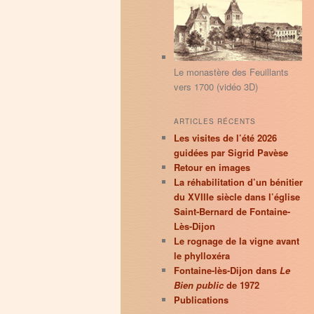
principal
secondaire
r
c
h
e
Le monastère des Feuillants
vers 1700 (vidéo 3D)
ARTICLES RÉCENTS
Les visites de l’été 2026
guidées par Sigrid Pavèse
Retour en images
La réhabilitation d’un bénitier
du XVIIIe siècle dans l’église
Saint-Bernard de Fontaine-
Lès-Dijon
Le rognage de la vigne avant
le phylloxéra
Fontaine-lès-Dijon dans
Le
Bien public
de 1972
Publications