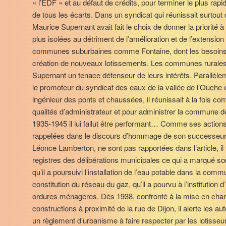
« l’EDF » et au défaut de crédits, pour terminer le plus rapid
de tous les écarts. Dans un syndicat qui réunissait surtou
Maurice Supernant avait fait le choix de donner la priorité à 
plus isolées au détriment de l’amélioration et de l’extensio
communes suburbaines comme Fontaine, dont les besoins
création de nouveaux lotissements. Les communes rurales
Supernant un tenace défenseur de leurs intérêts. Parallèl
le promoteur du syndicat des eaux de la vallée de l’Ouche 
ingénieur des ponts et chaussées, il réunissait à la fois c
qualités d’administrateur et pour administrer la commune 
1935-1945 il lui fallut être performant… Comme ses action
rappelées dans le discours d’hommage de son successeur à
Léonce Lamberton, ne sont pas rapportées dans l’article, il
registres des délibérations municipales ce qui a marqué s
qu’il a poursuivi l’installation de l’eau potable dans la comm
constitution du réseau du gaz, qu’il a pourvu à l’institution
ordures ménagères. Dès 1938, confronté à la mise en chan
constructions à proximité de la rue de Dijon, il alerte les aut
un règlement d’urbanisme à faire respecter par les lotisseurs 