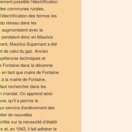
ement possible l’électrification
t des communes rurales,
l’électrification des fermes les
n du réseau dans les
 augmentaient avec la
 perdaient donc en Maurice
ement, Maurice Supernant a été
et de celui du gaz. Ancien
ompétences techniques et
de Fontaine dans la décennie
s en tant que maire de Fontaine
 la mairie de Fontaine,
 faut rechercher dans les
on mandat. On apprend ainsi
une, qu’il a permis la
 d’un service d’enlèvement des
tier de nouvelles
orités sur la nécessité d’établir
et, en 1943, il fait adhérer la