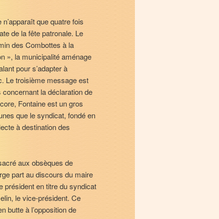
n’apparaît que quatre fois
e de la fête patronale. Le
emin des Combottes à la
ion », la municipalité aménage
alant pour s’adapter à
ic. Le troisième message est
s concernant la déclaration de
ncore, Fontaine est un gros
unes que le syndicat, fondé en
lecte à destination des
onsacré aux obsèques de
arge part au discours du maire
 président en titre du syndicat
lin, le vice-président. Ce
 butte à l’opposition de