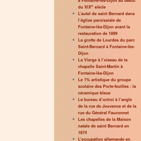
à Fontaine-lès-Dijon au début
e
du XIX
siècle
L’autel de saint Bernard dans
l’église paroissiale de
Fontaine-lès-Dijon avant la
restauration de 1899
La grotte de Lourdes du parc
Saint-Bernard à Fontaine-lès-
Dijon
La Vierge à l’oiseau de la
chapelle Saint-Martin à
Fontaine-lès-Dijon
Le 1% artistique du groupe
scolaire des Porte-feuilles : la
céramique bleue
Le bureau d’octroi à l’angle
de la rue de Jouvence et de la
rue du Général Fauconnet
Les chapelles de la Maison
natale de saint Bernard en
1874
L’occupation allemande en