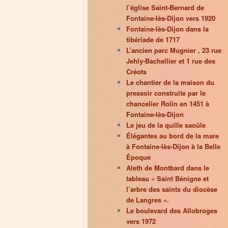
l’église Saint-Bernard de
Fontaine-lès-Dijon vers 1920
Fontaine-lès-Dijon dans la
tibériade de 1717
L’ancien parc Mugnier , 23 rue
Jehly-Bachellier et 1 rue des
Créots
Le chantier de la maison du
pressoir construite par le
chancelier Rolin en 1451 à
Fontaine-lès-Dijon
Le jeu de la quille saoûle
Élégantes au bord de la mare
à Fontaine-lès-Dijon à la Belle
Époque
Aleth de Montbard dans le
tableau « Saint Bénigne et
l’arbre des saints du diocèse
de Langres ».
Le boulevard des Allobroges
vers 1972