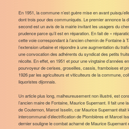
En 1951, la commune n’est guère mise en avant puisqu’elle 
dont trois pour des communiqués. Le premier annonce la dat
second est un avis de la mairie invitant les usagers du ch
prudence parce qu’il est en réparation. En fait de « réparat
cette voie correspondant à l’ancien chemin de Fontaine à T
l’extension urbaine et répondre à une augmentation du traf
une convocation des adhérents du syndicat des petits fruit
récolte. En effet, en 1951 et pour une vingtaine d’années e
pourvoyeur de cerises, groseilles, cassis, framboises et pr
1926 par les agriculteurs et viticulteurs de la commune, col
liquoristes dijonnais.
Un article plus long, malheureusement non illustré, est c
l’ancien maire de Fontaine, Maurice Supernant. Il fait une l
de Couternon, Marcel Isselin, car Maurice Supernant était le
intercommunal d’électrification de Plombières et Marcel Isse
dernier souligne le combat acharné de Maurice Supernant en