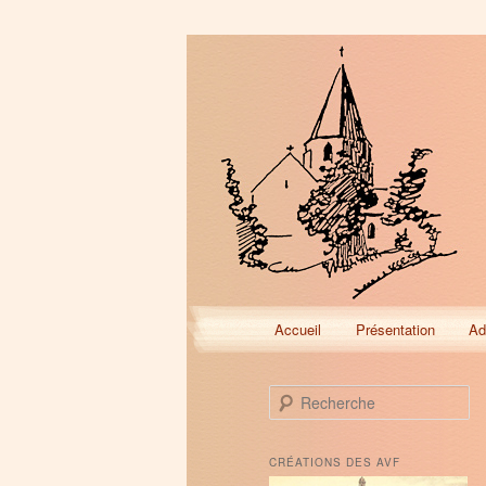
Menu
Accueil
Présentation
Ad
Aller
Aller
principal
au
au
R
e
contenu
contenu
c
h
CRÉATIONS DES AVF
e