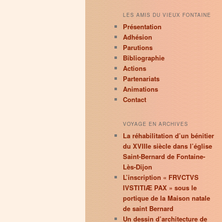
LES AMIS DU VIEUX FONTAINE
Présentation
Adhésion
Parutions
Bibliographie
Actions
Partenariats
Animations
Contact
VOYAGE EN ARCHIVES
La réhabilitation d’un bénitier
du XVIIIe siècle dans l’église
Saint-Bernard de Fontaine-
Lès-Dijon
L’inscription « FRVCTVS
IVSTITIÆ PAX » sous le
portique de la Maison natale
de saint Bernard
Un dessin d’architecture de