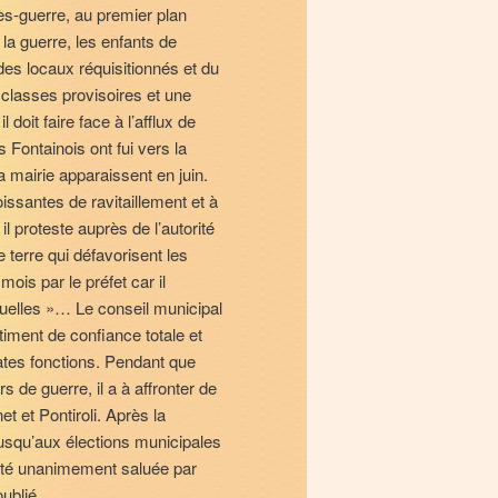
s-guerre, au premier plan
a guerre, les enfants de
des locaux réquisitionnés et du
 classes provisoires et une
doit faire face à l’afflux de
 Fontainois ont fui vers la
a mairie apparaissent en juin.
oissantes de ravitaillement et à
il proteste auprès de l’autorité
terre qui défavorisent les
ois par le préfet car il
tuelles »… Le conseil municipal
timent de confiance totale et
icates fonctions. Pendant que
 de guerre, il a à affronter de
 et Pontiroli. Après la
 jusqu’aux élections municipales
 été unanimement saluée par
ublié.