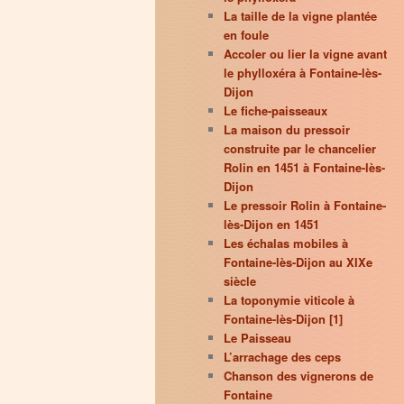
La taille de la vigne plantée
en foule
Accoler ou lier la vigne avant
le phylloxéra à Fontaine-lès-
Dijon
Le fiche-paisseaux
La maison du pressoir
construite par le chancelier
Rolin en 1451 à Fontaine-lès-
Dijon
Le pressoir Rolin à Fontaine-
lès-Dijon en 1451
Les échalas mobiles à
Fontaine-lès-Dijon au XIXe
siècle
La toponymie viticole à
Fontaine-lès-Dijon [1]
Le Paisseau
L’arrachage des ceps
Chanson des vignerons de
Fontaine