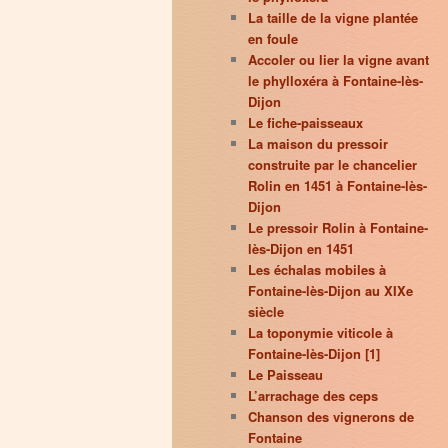
La taille de la vigne plantée
en foule
Accoler ou lier la vigne avant
le phylloxéra à Fontaine-lès-
Dijon
Le fiche-paisseaux
La maison du pressoir
construite par le chancelier
Rolin en 1451 à Fontaine-lès-
Dijon
Le pressoir Rolin à Fontaine-
lès-Dijon en 1451
Les échalas mobiles à
Fontaine-lès-Dijon au XIXe
siècle
La toponymie viticole à
Fontaine-lès-Dijon [1]
Le Paisseau
L’arrachage des ceps
Chanson des vignerons de
Fontaine