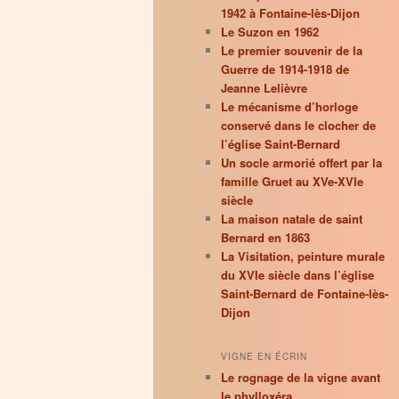
1942 à Fontaine-lès-Dijon
Le Suzon en 1962
Le premier souvenir de la
Guerre de 1914-1918 de
Jeanne Lelièvre
Le mécanisme d’horloge
conservé dans le clocher de
l’église Saint-Bernard
Un socle armorié offert par la
famille Gruet au XVe-XVIe
siècle
La maison natale de saint
Bernard en 1863
La Visitation, peinture murale
du XVIe siècle dans l’église
Saint-Bernard de Fontaine-lès-
Dijon
VIGNE EN ÉCRIN
Le rognage de la vigne avant
le phylloxéra