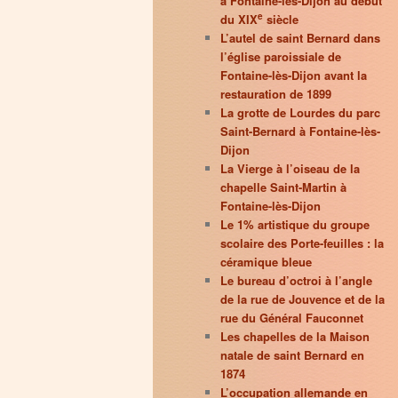
à Fontaine-lès-Dijon au début
e
du XIX
siècle
L’autel de saint Bernard dans
l’église paroissiale de
Fontaine-lès-Dijon avant la
restauration de 1899
La grotte de Lourdes du parc
Saint-Bernard à Fontaine-lès-
Dijon
La Vierge à l’oiseau de la
chapelle Saint-Martin à
Fontaine-lès-Dijon
Le 1% artistique du groupe
scolaire des Porte-feuilles : la
céramique bleue
Le bureau d’octroi à l’angle
de la rue de Jouvence et de la
rue du Général Fauconnet
Les chapelles de la Maison
natale de saint Bernard en
1874
L’occupation allemande en