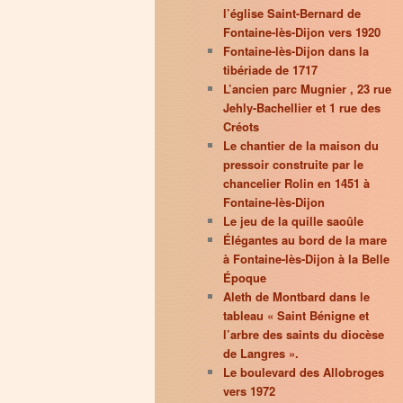
l’église Saint-Bernard de
Fontaine-lès-Dijon vers 1920
Fontaine-lès-Dijon dans la
tibériade de 1717
L’ancien parc Mugnier , 23 rue
Jehly-Bachellier et 1 rue des
Créots
Le chantier de la maison du
pressoir construite par le
chancelier Rolin en 1451 à
Fontaine-lès-Dijon
Le jeu de la quille saoûle
Élégantes au bord de la mare
à Fontaine-lès-Dijon à la Belle
Époque
Aleth de Montbard dans le
tableau « Saint Bénigne et
l’arbre des saints du diocèse
de Langres ».
Le boulevard des Allobroges
vers 1972