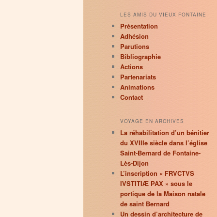
LES AMIS DU VIEUX FONTAINE
Présentation
Adhésion
Parutions
Bibliographie
Actions
Partenariats
Animations
Contact
VOYAGE EN ARCHIVES
La réhabilitation d’un bénitier
du XVIIIe siècle dans l’église
Saint-Bernard de Fontaine-
Lès-Dijon
L’inscription « FRVCTVS
IVSTITIÆ PAX » sous le
portique de la Maison natale
de saint Bernard
Un dessin d’architecture de