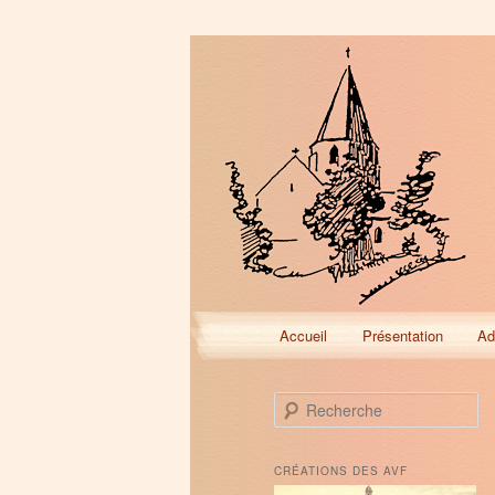
Menu
Accueil
Présentation
Ad
Aller
Aller
principal
au
au
R
e
contenu
contenu
c
h
CRÉATIONS DES AVF
e