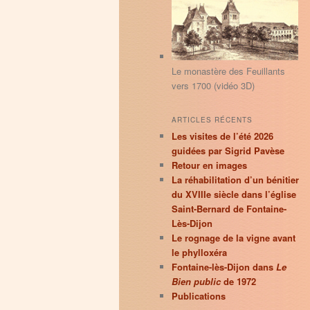
principal
secondaire
r
c
h
e
Le monastère des Feuillants
vers 1700 (vidéo 3D)
ARTICLES RÉCENTS
Les visites de l’été 2026
guidées par Sigrid Pavèse
Retour en images
La réhabilitation d’un bénitier
du XVIIIe siècle dans l’église
Saint-Bernard de Fontaine-
Lès-Dijon
Le rognage de la vigne avant
le phylloxéra
Fontaine-lès-Dijon dans
Le
Bien public
de 1972
Publications