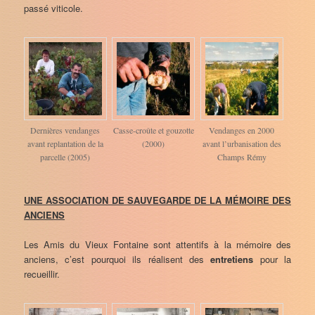
passé viticole.
Dernières vendanges
Casse-croûte et gouzotte
Vendanges en 2000
avant replantation de la
(2000)
avant l’urbanisation des
parcelle (2005)
Champs Rémy
UNE ASSOCIATION DE SAUVEGARDE DE LA MÉMOIRE DES
ANCIENS
Les Amis du Vieux Fontaine sont attentifs à la mémoire des
anciens, c’est pourquoi ils réalisent des
entretiens
pour la
recueillir.