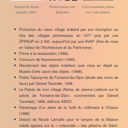
Tampon de Nicole
Fleurissement cour
Une restauration primée
Lamaille (2003)
Bachellier
rue Collin-Barbier
Protection du vieux village d’abord par son inscription au
titre des villages pittoresques en 1977 puis par une
ZPPAUP en 2 000, aujourd’hui par une AVAP (Aire de mise
en Valeur de l’Architecture et du Patrimoine).
Prime à la restauration (1989).
Concours de fleurissement (1993).
Récolement des objets mobiliers puis mise en dépôt au
Musée d’arts sacré des objets. (1998).
Petite Toponymie de Fontaine-lès-Dijon (étude des noms de
lieux) par Gérard Taverdet, 1998.
Le Patois de mon village (Notes de Jeanne Lelièvre sur le
patois de Fontaine-lès-Dijon, commentées par Gérard
Taverdet), 1998, éditions ABDO.
Parrainage d’un arbre de la forêt du millénaire à Cîteaux
(1998)
Dessin de Nicole Lamaille pour le tampon de la Maison
natale apposé sur la « créanciale » des pèlerins de Saint-