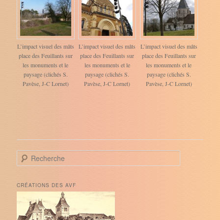
L’impact visuel des mâts
L’impact visuel des mâts
L’impact visuel des mâts
place des Feuillants sur
place des Feuillants sur
place des Feuillants sur
les monuments et le
les monuments et le
les monuments et le
paysage (clichés S.
paysage (clichés S.
paysage (clichés S.
Pavèse, J-C Lornet)
Pavèse, J-C Lornet)
Pavèse, J-C Lornet)
R
e
c
h
CRÉATIONS DES AVF
e
r
c