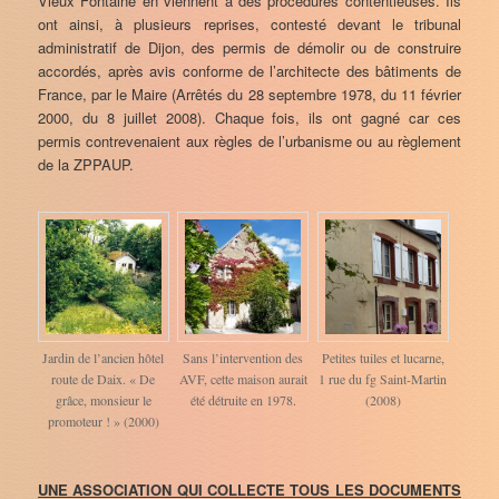
Vieux Fontaine en viennent à des procédures contentieuses. Ils
ont ainsi, à plusieurs reprises, contesté devant le tribunal
administratif de Dijon, des permis de démolir ou de construire
accordés, après avis conforme de l’architecte des bâtiments de
France, par le Maire (Arrêtés du 28 septembre 1978, du 11 février
2000, du 8 juillet 2008). Chaque fois, ils ont gagné car ces
permis contrevenaient aux règles de l’urbanisme ou au règlement
de la ZPPAUP.
Jardin de l’ancien hôtel
Sans l’intervention des
Petites tuiles et lucarne,
route de Daix. « De
AVF, cette maison aurait
1 rue du fg Saint-Martin
grâce, monsieur le
été détruite en 1978.
(2008)
promoteur ! » (2000)
UNE ASSOCIATION QUI COLLECTE TOUS LES DOCUMENTS