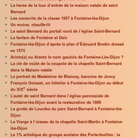
La herse de la tour d’entrée de la maison natale de saint
Bernard
Les conscrits de la classe 1957 à Fontaine-lès-Dijon
Un moine, chauffe-lit
Le saint Bernard du portail nord de l’église Saint-Bernard
La fanfare de Fontaine et Daix
Fontaine-lès-Dijon d’après le plan d’Édouard Bredin dressé
en 1574
Arinto(s) ou Aranto le nom gaulois de Fontaine-Lès-Dijon ?
La clé de voûte de la coupole de la chapelle Saint-Bernard
dans la Maison natale
Le portrait de Madeleine de Blancey, baronne de Joncy
François Goisset, un hôtelier à Fontaine-lès-Dijon au début
e
du XIX
siècle
L’autel de saint Bernard dans l’église paroissiale de
Fontaine-lès-Dijon avant la restauration de 1899
La grotte de Lourdes du parc Saint-Bernard à Fontaine-lès-
Dijon
La Vierge à l’oiseau de la chapelle Saint-Martin à Fontaine-
lès-Dijon
Le 1% artistique du groupe scolaire des Porte-feuilles : la