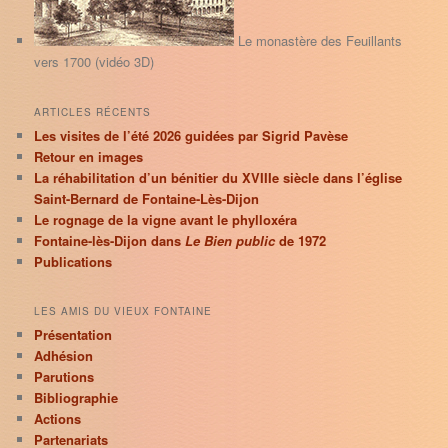
h
e
Le monastère des Feuillants
vers 1700 (vidéo 3D)
ARTICLES RÉCENTS
Les visites de l’été 2026 guidées par Sigrid Pavèse
Retour en images
La réhabilitation d’un bénitier du XVIIIe siècle dans l’église
Saint-Bernard de Fontaine-Lès-Dijon
Le rognage de la vigne avant le phylloxéra
Fontaine-lès-Dijon dans
Le Bien public
de 1972
Publications
LES AMIS DU VIEUX FONTAINE
Présentation
Adhésion
Parutions
Bibliographie
Actions
Partenariats