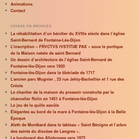
Animations
Contact
VOYAGE EN ARCHIVES
La réhabilitation d’un bénitier du XVIIIe siècle dans l’église
Saint-Bernard de Fontaine-Lès-Dijon
L’inscription « FRVCTVS IVSTITIÆ PAX » sous le portique
de la Maison natale de saint Bernard
Un dessin d’architecture de l’église Saint-Bernard de
Fontaine-lès-Dijon vers 1920
Fontaine-lès-Dijon dans la tibériade de 1717
L’ancien parc Mugnier , 23 rue Jehly-Bachellier et 1 rue des
Créots
Le chantier de la maison du pressoir construite par le
chancelier Rolin en 1451 à Fontaine-lès-Dijon
Le jeu de la quille saoûle
Élégantes au bord de la mare à Fontaine-lès-Dijon à la Belle
Époque
Aleth de Montbard dans le tableau « Saint Bénigne et l’arbre
des saints du diocèse de Langres ».
Le boulevard des Allobroges vers 1972