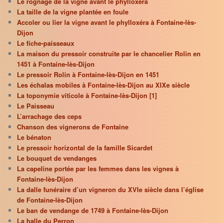
Le rognage de la vigne avant le phylloxéra
La taille de la vigne plantée en foule
Accoler ou lier la vigne avant le phylloxéra à Fontaine-lès-
Dijon
Le fiche-paisseaux
La maison du pressoir construite par le chancelier Rolin en
1451 à Fontaine-lès-Dijon
Le pressoir Rolin à Fontaine-lès-Dijon en 1451
Les échalas mobiles à Fontaine-lès-Dijon au XIXe siècle
La toponymie viticole à Fontaine-lès-Dijon [1]
Le Paisseau
L’arrachage des ceps
Chanson des vignerons de Fontaine
Le bénaton
Le pressoir horizontal de la famille Sicardet
Le bouquet de vendanges
La capeline portée par les femmes dans les vignes à
Fontaine-lès-Dijon
La dalle funéraire d’un vigneron du XVIe siècle dans l’église
de Fontaine-lès-Dijon
Le ban de vendange de 1749 à Fontaine-lès-Dijon
La halle du Perron