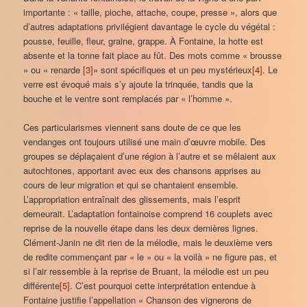
importante : « taille, pioche, attache, coupe, presse », alors que
d’autres adaptations privilégient davantage le cycle du végétal :
pousse, feuille, fleur, graine, grappe. À Fontaine, la hotte est
absente et la tonne fait place au fût. Des mots comme « brousse
» ou « renarde
[3]
» sont spécifiques et un peu mystérieux
[4]
. Le
verre est évoqué mais s’y ajoute la trinquée, tandis que la
bouche et le ventre sont remplacés par « l’homme ».
Ces particularismes viennent sans doute de ce que les
vendanges ont toujours utilisé une main d’œuvre mobile. Des
groupes se déplaçaient d’une région à l’autre et se mêlaient aux
autochtones, apportant avec eux des chansons apprises au
cours de leur migration et qui se chantaient ensemble.
L’appropriation entraînait des glissements, mais l’esprit
demeurait. L’adaptation fontainoise comprend 16 couplets avec
reprise de la nouvelle étape dans les deux dernières lignes.
Clément-Janin ne dit rien de la mélodie, mais le deuxième vers
de redite commençant par « le » ou « la voilà » ne figure pas, et
si l’air ressemble à la reprise de Bruant, la mélodie est un peu
différente
[5]
. C’est pourquoi cette interprétation entendue à
Fontaine justifie l’appellation « Chanson des vignerons de