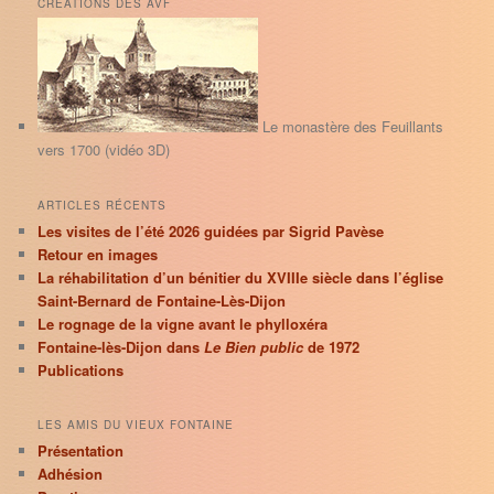
CRÉATIONS DES AVF
e
r
c
h
e
Le monastère des Feuillants
vers 1700 (vidéo 3D)
ARTICLES RÉCENTS
Les visites de l’été 2026 guidées par Sigrid Pavèse
Retour en images
La réhabilitation d’un bénitier du XVIIIe siècle dans l’église
Saint-Bernard de Fontaine-Lès-Dijon
Le rognage de la vigne avant le phylloxéra
Fontaine-lès-Dijon dans
Le Bien public
de 1972
Publications
LES AMIS DU VIEUX FONTAINE
Présentation
Adhésion