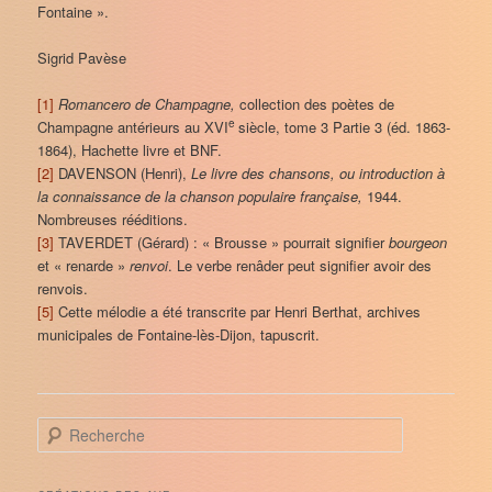
Fontaine ».
Sigrid Pavèse
[1]
Romancero de Champagne,
collection des poètes de
e
Champagne antérieurs au XVI
siècle, tome 3 Partie 3 (éd. 1863-
1864), Hachette livre et BNF.
[2]
DAVENSON (Henri),
Le livre des chansons, ou introduction à
la connaissance de la chanson populaire française,
1944.
Nombreuses rééditions.
[3]
TAVERDET (Gérard) : « Brousse » pourrait signifier
bourgeon
et « renarde »
renvoi
. Le verbe renâder peut signifier avoir des
renvois.
[5]
Cette mélodie a été transcrite par Henri Berthat, archives
municipales de Fontaine-lès-Dijon, tapuscrit.
R
e
c
h