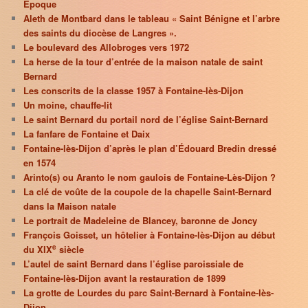
Époque
Aleth de Montbard dans le tableau « Saint Bénigne et l’arbre
des saints du diocèse de Langres ».
Le boulevard des Allobroges vers 1972
La herse de la tour d’entrée de la maison natale de saint
Bernard
Les conscrits de la classe 1957 à Fontaine-lès-Dijon
Un moine, chauffe-lit
Le saint Bernard du portail nord de l’église Saint-Bernard
La fanfare de Fontaine et Daix
Fontaine-lès-Dijon d’après le plan d’Édouard Bredin dressé
en 1574
Arinto(s) ou Aranto le nom gaulois de Fontaine-Lès-Dijon ?
La clé de voûte de la coupole de la chapelle Saint-Bernard
dans la Maison natale
Le portrait de Madeleine de Blancey, baronne de Joncy
François Goisset, un hôtelier à Fontaine-lès-Dijon au début
e
du XIX
siècle
L’autel de saint Bernard dans l’église paroissiale de
Fontaine-lès-Dijon avant la restauration de 1899
La grotte de Lourdes du parc Saint-Bernard à Fontaine-lès-
Dijon