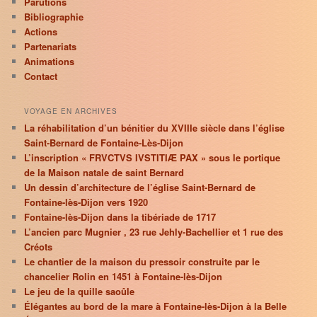
Parutions
Bibliographie
Actions
Partenariats
Animations
Contact
VOYAGE EN ARCHIVES
La réhabilitation d’un bénitier du XVIIIe siècle dans l’église
Saint-Bernard de Fontaine-Lès-Dijon
L’inscription « FRVCTVS IVSTITIÆ PAX » sous le portique
de la Maison natale de saint Bernard
Un dessin d’architecture de l’église Saint-Bernard de
Fontaine-lès-Dijon vers 1920
Fontaine-lès-Dijon dans la tibériade de 1717
L’ancien parc Mugnier , 23 rue Jehly-Bachellier et 1 rue des
Créots
Le chantier de la maison du pressoir construite par le
chancelier Rolin en 1451 à Fontaine-lès-Dijon
Le jeu de la quille saoûle
Élégantes au bord de la mare à Fontaine-lès-Dijon à la Belle