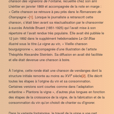
chanson des vignerons de Fontaine,
recueillie chez son ami
Lhéritier en janvier 1869 et accompagnée de la note en marge :
« Cette chanson se retrouve à peu près dans le
Romancero de
Champagne »
[1]
.
Lorsque le journaliste a retranscrit cette
chanson, c’était bien avant sa réactualisation par le chansonnier
à succès Aristide Bruant (1851-1925) qui l’avait mise à son
répertoire et l’avait rendue très populaire. Elle avait été publiée le
12 juin 1892 dans le supplément hebdomadaire
Le Gil Blas
illustré
sous le titre
La vigne
au vin,
« Vieille chanson
bourguignonne »
,
accompagnée d’une illustration de l’artiste
Théophile Alexandre Steinlein. Sa diffusion en avait été facilitée
et elle était devenue une chanson à boire.
À l’origine, cette ronde était une chanson de vendanges dont la
e
structure initiale remonte au moins au XVI
siècle
[2]
. Elle décrit
toutes les étapes à l’origine du vin et sa consommation.
Certaines versions sont courtes comme dans l’adaptation
enfantine « Plantons la vigne », d’autres plus longues en fonction
des étapes de la croissance de la vigne, de la fabrication et de la
consommation du vin qu’on choisit de chanter ou d’ignorer.
Dans la variante fontainoise, le travail de la vigne a une part