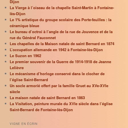
Dijon
La Vierge à l’oiseau de la chapelle Saint-Martin à Fontaine-
lès-Dijon
Le 1% artistique du groupe scolaire des Porte-feuilles : la
céramique bleue
Le bureau d’octroi à l’angle de la rue de Jouvence et de la
rue du Général Fauconnet
Les chapelles de la Maison natale de saint Bernard en 1874
L’occupation allemande en 1942 à Fontaine-lès-Dijon
Le Suzon en 1962
Le premier souvenir de la Guerre de 1914-1918 de Jeanne
Lelièvre
Le mécanisme d’horloge conservé dans le clocher de
l’église Saint-Bernard
Un socle armorié offert par la famille Gruet au XVe-XVIe
siècle
La maison natale de saint Bernard en 1863
La Visitation, peinture murale du XVIe siècle dans l’église
Saint-Bernard de Fontaine-lès-Dijon
VIGNE EN ÉCRIN