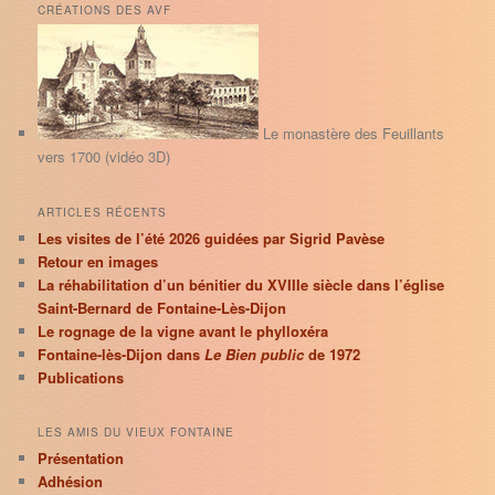
h
CRÉATIONS DES AVF
e
r
c
h
e
Le monastère des Feuillants
vers 1700 (vidéo 3D)
ARTICLES RÉCENTS
Les visites de l’été 2026 guidées par Sigrid Pavèse
Retour en images
La réhabilitation d’un bénitier du XVIIIe siècle dans l’église
Saint-Bernard de Fontaine-Lès-Dijon
Le rognage de la vigne avant le phylloxéra
Fontaine-lès-Dijon dans
Le Bien public
de 1972
Publications
LES AMIS DU VIEUX FONTAINE
Présentation
Adhésion