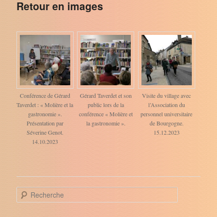
Retour en images
Conférence de Gérard
Gérard Taverdet et son
Visite du village avec
Taverdet : « Molière et la
public lors de la
l’Association du
gastronomie ».
conférence « Molière et
personnel universitaire
Présentation par
la gastronomie ».
de Bourgogne.
Séverine Genot.
15.12.2023
14.10.2023
R
e
c