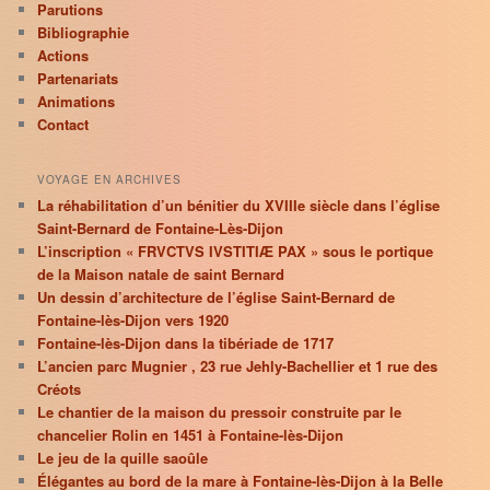
Parutions
Bibliographie
Actions
Partenariats
Animations
Contact
VOYAGE EN ARCHIVES
La réhabilitation d’un bénitier du XVIIIe siècle dans l’église
Saint-Bernard de Fontaine-Lès-Dijon
L’inscription « FRVCTVS IVSTITIÆ PAX » sous le portique
de la Maison natale de saint Bernard
Un dessin d’architecture de l’église Saint-Bernard de
Fontaine-lès-Dijon vers 1920
Fontaine-lès-Dijon dans la tibériade de 1717
L’ancien parc Mugnier , 23 rue Jehly-Bachellier et 1 rue des
Créots
Le chantier de la maison du pressoir construite par le
chancelier Rolin en 1451 à Fontaine-lès-Dijon
Le jeu de la quille saoûle
Élégantes au bord de la mare à Fontaine-lès-Dijon à la Belle