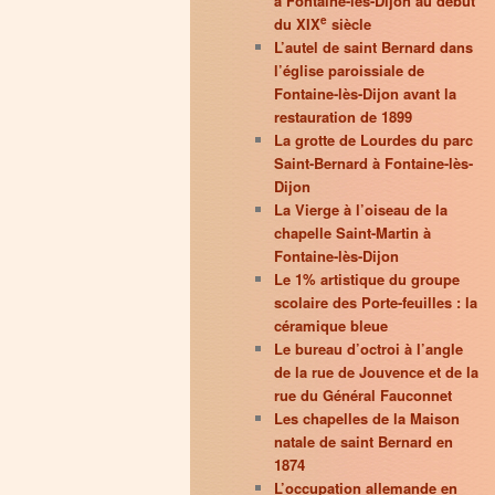
à Fontaine-lès-Dijon au début
e
du XIX
siècle
L’autel de saint Bernard dans
l’église paroissiale de
Fontaine-lès-Dijon avant la
restauration de 1899
La grotte de Lourdes du parc
Saint-Bernard à Fontaine-lès-
Dijon
La Vierge à l’oiseau de la
chapelle Saint-Martin à
Fontaine-lès-Dijon
Le 1% artistique du groupe
scolaire des Porte-feuilles : la
céramique bleue
Le bureau d’octroi à l’angle
de la rue de Jouvence et de la
rue du Général Fauconnet
Les chapelles de la Maison
natale de saint Bernard en
1874
L’occupation allemande en