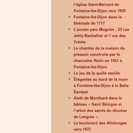
l’église Saint-Bernard de
Fontaine-lès-Dijon vers 1920
Fontaine-lès-Dijon dans la
tibériade de 1717
L’ancien parc Mugnier , 23 rue
Jehly-Bachellier et 1 rue des
Créots
Le chantier de la maison du
pressoir construite par le
chancelier Rolin en 1451 à
Fontaine-lès-Dijon
Le jeu de la quille saoûle
Élégantes au bord de la mare
à Fontaine-lès-Dijon à la Belle
Époque
Aleth de Montbard dans le
tableau « Saint Bénigne et
l’arbre des saints du diocèse
de Langres ».
Le boulevard des Allobroges
vers 1972