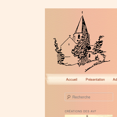
Menu
Accueil
Présentation
Ad
Aller
Aller
principal
au
au
R
e
contenu
contenu
c
h
CRÉATIONS DES AVF
e