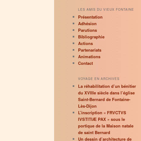
LES AMIS DU VIEUX FONTAINE
Présentation
Adhésion
Parutions
Bibliographie
Actions
Partenariats
Animations
Contact
VOYAGE EN ARCHIVES
La réhabilitation d’un bénitier
du XVIIIe siècle dans l’église
Saint-Bernard de Fontaine-
Lès-Dijon
L’inscription « FRVCTVS
IVSTITIÆ PAX » sous le
portique de la Maison natale
de saint Bernard
Un dessin d’architecture de