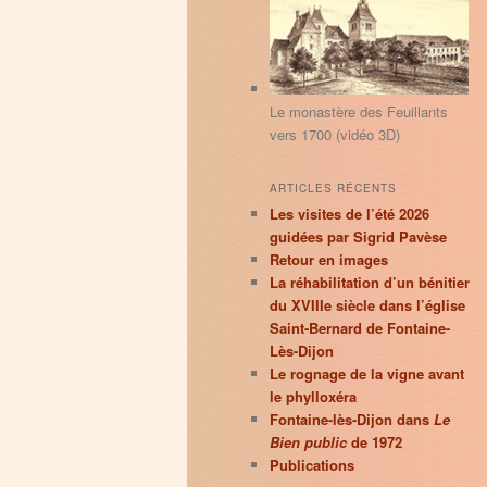
principal
secondaire
r
c
h
e
Le monastère des Feuillants
vers 1700 (vidéo 3D)
ARTICLES RÉCENTS
Les visites de l’été 2026
guidées par Sigrid Pavèse
Retour en images
La réhabilitation d’un bénitier
du XVIIIe siècle dans l’église
Saint-Bernard de Fontaine-
Lès-Dijon
Le rognage de la vigne avant
le phylloxéra
Fontaine-lès-Dijon dans
Le
Bien public
de 1972
Publications