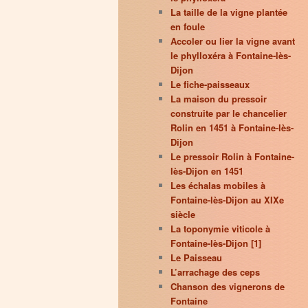
La taille de la vigne plantée
en foule
Accoler ou lier la vigne avant
le phylloxéra à Fontaine-lès-
Dijon
Le fiche-paisseaux
La maison du pressoir
construite par le chancelier
Rolin en 1451 à Fontaine-lès-
Dijon
Le pressoir Rolin à Fontaine-
lès-Dijon en 1451
Les échalas mobiles à
Fontaine-lès-Dijon au XIXe
siècle
La toponymie viticole à
Fontaine-lès-Dijon [1]
Le Paisseau
L’arrachage des ceps
Chanson des vignerons de
Fontaine