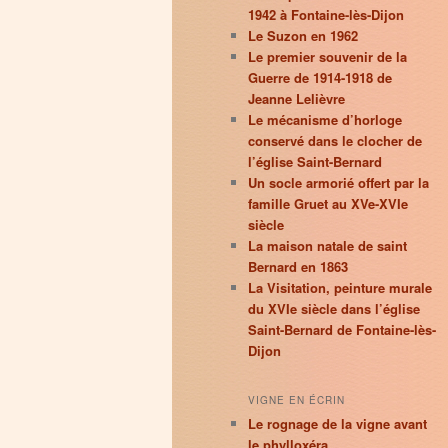
1942 à Fontaine-lès-Dijon
Le Suzon en 1962
Le premier souvenir de la
Guerre de 1914-1918 de
Jeanne Lelièvre
Le mécanisme d’horloge
conservé dans le clocher de
l’église Saint-Bernard
Un socle armorié offert par la
famille Gruet au XVe-XVIe
siècle
La maison natale de saint
Bernard en 1863
La Visitation, peinture murale
du XVIe siècle dans l’église
Saint-Bernard de Fontaine-lès-
Dijon
VIGNE EN ÉCRIN
Le rognage de la vigne avant
le phylloxéra