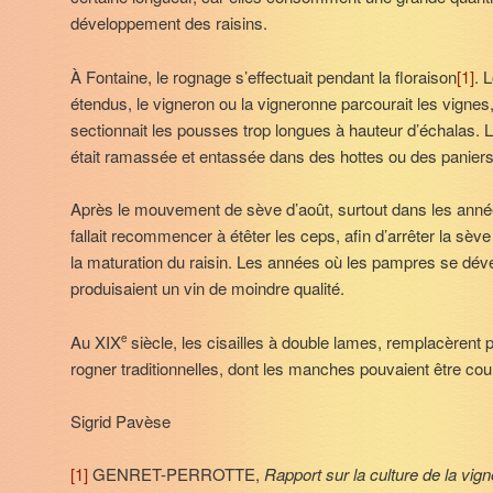
développement des raisins.
À Fontaine, le rognage s’effectuait pendant la floraison
[1]
. 
étendus, le vigneron ou la vigneronne parcourait les vignes,
sectionnait les pousses trop longues à hauteur d’échalas. 
était ramassée et entassée dans des hottes ou des paniers
Après le mouvement de sève d’août, surtout dans les année
fallait recommencer à étêter les ceps, afin d’arrêter la sèv
la maturation du raisin. Les années où les pampres se dév
produisaient un vin de moindre qualité.
Au XIX
siècle, les cisailles à double lames, remplacèrent
e
rogner traditionnelles, dont les manches pouvaient être cou
Sigrid Pavèse
[1]
GENRET-PERROTTE,
Rapport sur la culture de la vigne