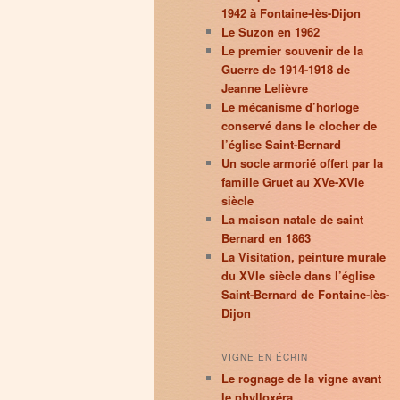
1942 à Fontaine-lès-Dijon
Le Suzon en 1962
Le premier souvenir de la
Guerre de 1914-1918 de
Jeanne Lelièvre
Le mécanisme d’horloge
conservé dans le clocher de
l’église Saint-Bernard
Un socle armorié offert par la
famille Gruet au XVe-XVIe
siècle
La maison natale de saint
Bernard en 1863
La Visitation, peinture murale
du XVIe siècle dans l’église
Saint-Bernard de Fontaine-lès-
Dijon
VIGNE EN ÉCRIN
Le rognage de la vigne avant
le phylloxéra