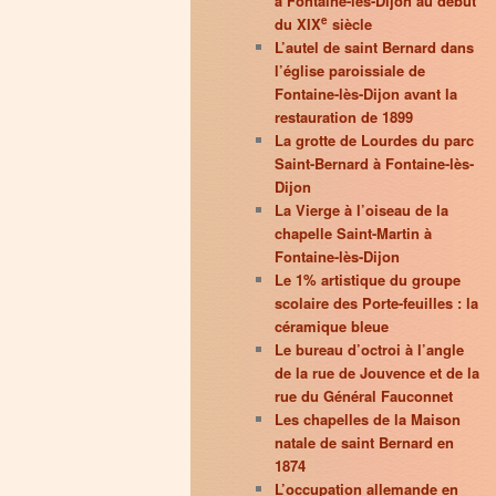
à Fontaine-lès-Dijon au début
e
du XIX
siècle
L’autel de saint Bernard dans
l’église paroissiale de
Fontaine-lès-Dijon avant la
restauration de 1899
La grotte de Lourdes du parc
Saint-Bernard à Fontaine-lès-
Dijon
La Vierge à l’oiseau de la
chapelle Saint-Martin à
Fontaine-lès-Dijon
Le 1% artistique du groupe
scolaire des Porte-feuilles : la
céramique bleue
Le bureau d’octroi à l’angle
de la rue de Jouvence et de la
rue du Général Fauconnet
Les chapelles de la Maison
natale de saint Bernard en
1874
L’occupation allemande en