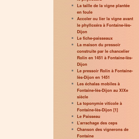
La taille de la vigne plantée
en foule
Accoler ou lier la vigne avant
le phylloxéra à Fontaine-lès-
Dijon
Le fiche-paisseaux
La maison du pressoir
construite par le chancelier
Rolin en 1451 à Fontaine-lès-
Dijon
Le pressoir Rolin à Fontaine-
lès-Dijon en 1451
Les échalas mobiles à
Fontaine-lès-Dijon au XIXe
siècle
La toponymie viticole à
Fontaine-lès-Dijon [1]
Le Paisseau
L’arrachage des ceps
Chanson des vignerons de
Fontaine