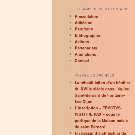
LES AMIS DU VIEUX FONTAINE
Présentation
Adhésion
Parutions
Bibliographie
Actions
Partenariats
Animations
Contact
VOYAGE EN ARCHIVES
La réhabilitation d’un bénitier
du XVIIIe siècle dans l’église
Saint-Bernard de Fontaine-
Lès-Dijon
L’inscription « FRVCTVS
IVSTITIÆ PAX » sous le
portique de la Maison natale
de saint Bernard
Un dessin d’architecture de