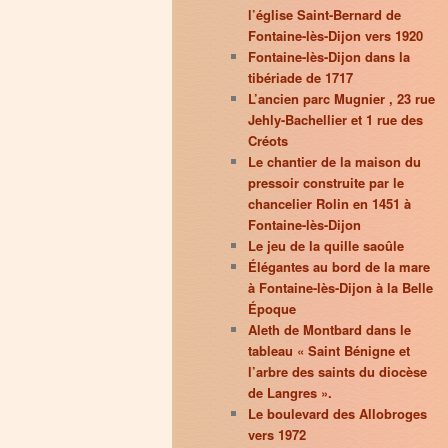
l’église Saint-Bernard de
Fontaine-lès-Dijon vers 1920
Fontaine-lès-Dijon dans la
tibériade de 1717
L’ancien parc Mugnier , 23 rue
Jehly-Bachellier et 1 rue des
Créots
Le chantier de la maison du
pressoir construite par le
chancelier Rolin en 1451 à
Fontaine-lès-Dijon
Le jeu de la quille saoûle
Élégantes au bord de la mare
à Fontaine-lès-Dijon à la Belle
Époque
Aleth de Montbard dans le
tableau « Saint Bénigne et
l’arbre des saints du diocèse
de Langres ».
Le boulevard des Allobroges
vers 1972