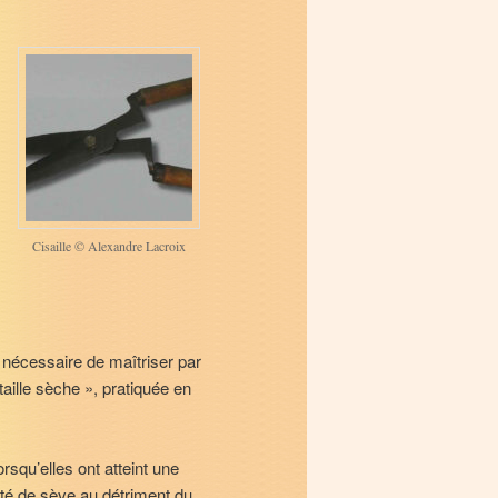
Cisaille © Alexandre Lacroix
t nécessaire de maîtriser par
 taille sèche », pratiquée en
squ’elles ont atteint une
té de sève au détriment du