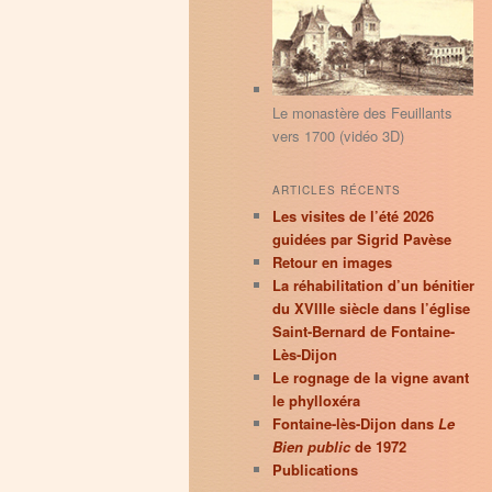
principal
secondaire
r
c
h
e
Le monastère des Feuillants
vers 1700 (vidéo 3D)
ARTICLES RÉCENTS
Les visites de l’été 2026
guidées par Sigrid Pavèse
Retour en images
La réhabilitation d’un bénitier
du XVIIIe siècle dans l’église
Saint-Bernard de Fontaine-
Lès-Dijon
Le rognage de la vigne avant
le phylloxéra
Fontaine-lès-Dijon dans
Le
Bien public
de 1972
Publications