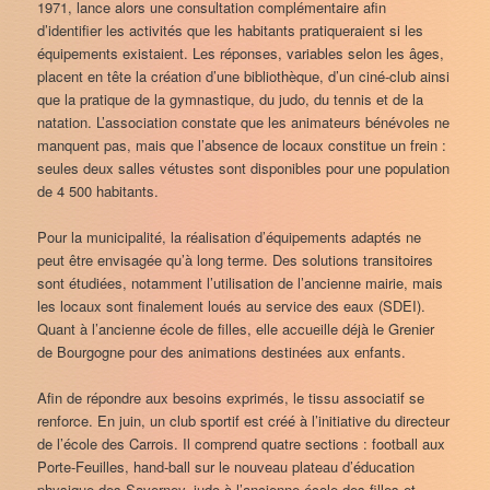
1971, lance alors une consultation complémentaire afin
d’identifier les activités que les habitants pratiqueraient si les
équipements existaient. Les réponses, variables selon les âges,
placent en tête la création d’une bibliothèque, d’un ciné-club ainsi
que la pratique de la gymnastique, du judo, du tennis et de la
natation. L’association constate que les animateurs bénévoles ne
manquent pas, mais que l’absence de locaux constitue un frein :
seules deux salles vétustes sont disponibles pour une population
de 4 500 habitants.
Pour la municipalité, la réalisation d’équipements adaptés ne
peut être envisagée qu’à long terme. Des solutions transitoires
sont étudiées, notamment l’utilisation de l’ancienne mairie, mais
les locaux sont finalement loués au service des eaux (SDEI).
Quant à l’ancienne école de filles, elle accueille déjà le Grenier
de Bourgogne pour des animations destinées aux enfants.
Afin de répondre aux besoins exprimés, le tissu associatif se
renforce. En juin, un club sportif est créé à l’initiative du directeur
de l’école des Carrois. Il comprend quatre sections : football aux
Porte-Feuilles, hand-ball sur le nouveau plateau d’éducation
physique des Saverney, judo à l’ancienne école des filles et