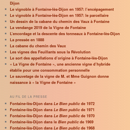
Dijon
Le vignoble à Fontaine-lès-Dijon en 1957: l’encépagement
Le vignoble à Fontaine-lès-Dijon en 1957: le parcellaire
Un dessin de la cabane du chemin des Vaux à Fontaine
La vendange 2019 de la Vigne de Fontaine
L’encordage et la descente des tonneaux à Fontaine-lès-Dijon
La pressée en 1888
La cabane du chemin des Vaux
Les vignes des Feuillants sous la Révolution
Le sort des appellations d’origine à Fontaine-lès-Dijon
« La Vigne de Fontaine », une ancienne vigne d’hybride
établie pour une consommation personnelle
Le sauvetage de la vigne de M. et Mme Guignon donne
naissance à « la Vigne de Fontaine »
AU FIL DE LA PRESSE
Fontaine-lès-Dijon dans
Le Bien public
de 1972
Fontaine-lès-Dijon dans
Le Bien public
de 1971
Fontaine-lès-Dijon dans
Le Bien public
de 1970
Fontaine-lès-Dijon dans le
Bien public
de 1969
Fontaine-lès-Dijon dans
Le Bien public
de 1968