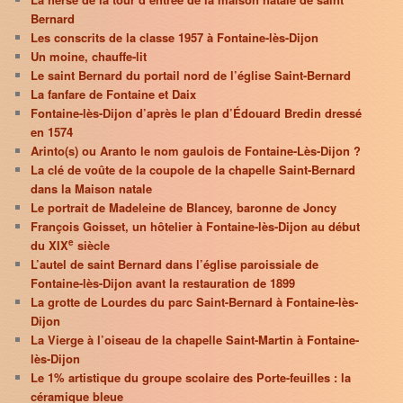
Bernard
Les conscrits de la classe 1957 à Fontaine-lès-Dijon
Un moine, chauffe-lit
Le saint Bernard du portail nord de l’église Saint-Bernard
La fanfare de Fontaine et Daix
Fontaine-lès-Dijon d’après le plan d’Édouard Bredin dressé
en 1574
Arinto(s) ou Aranto le nom gaulois de Fontaine-Lès-Dijon ?
La clé de voûte de la coupole de la chapelle Saint-Bernard
dans la Maison natale
Le portrait de Madeleine de Blancey, baronne de Joncy
François Goisset, un hôtelier à Fontaine-lès-Dijon au début
e
du XIX
siècle
L’autel de saint Bernard dans l’église paroissiale de
Fontaine-lès-Dijon avant la restauration de 1899
La grotte de Lourdes du parc Saint-Bernard à Fontaine-lès-
Dijon
La Vierge à l’oiseau de la chapelle Saint-Martin à Fontaine-
lès-Dijon
Le 1% artistique du groupe scolaire des Porte-feuilles : la
céramique bleue