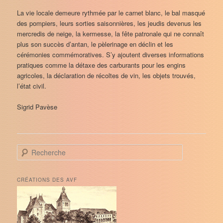
La vie locale demeure rythmée par le carnet blanc, le bal masqué
des pompiers, leurs sorties saisonnières, les jeudis devenus les
mercredis de neige, la kermesse, la fête patronale qui ne connaît
plus son succès d’antan, le pèlerinage en déclin et les
cérémonies commémoratives. S’y ajoutent diverses informations
pratiques comme la détaxe des carburants pour les engins
agricoles, la déclaration de récoltes de vin, les objets trouvés,
l’état civil.
Sigrid Pavèse
R
e
c
h
CRÉATIONS DES AVF
e
r
c
h