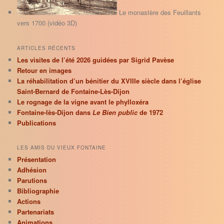
e
Le monastère des Feuillants
vers 1700 (vidéo 3D)
ARTICLES RÉCENTS
Les visites de l’été 2026 guidées par Sigrid Pavèse
Retour en images
La réhabilitation d’un bénitier du XVIIIe siècle dans l’église
Saint-Bernard de Fontaine-Lès-Dijon
Le rognage de la vigne avant le phylloxéra
Fontaine-lès-Dijon dans
Le Bien public
de 1972
Publications
LES AMIS DU VIEUX FONTAINE
Présentation
Adhésion
Parutions
Bibliographie
Actions
Partenariats
Animations