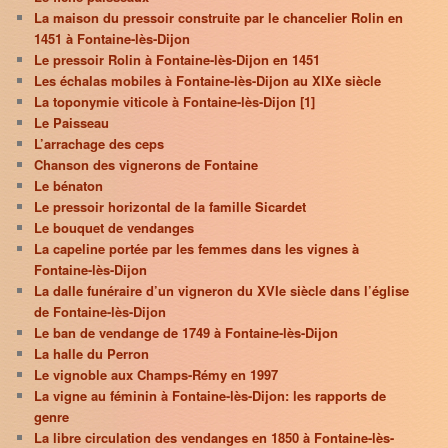
La maison du pressoir construite par le chancelier Rolin en
1451 à Fontaine-lès-Dijon
Le pressoir Rolin à Fontaine-lès-Dijon en 1451
Les échalas mobiles à Fontaine-lès-Dijon au XIXe siècle
La toponymie viticole à Fontaine-lès-Dijon [1]
Le Paisseau
L’arrachage des ceps
Chanson des vignerons de Fontaine
Le bénaton
Le pressoir horizontal de la famille Sicardet
Le bouquet de vendanges
La capeline portée par les femmes dans les vignes à
Fontaine-lès-Dijon
La dalle funéraire d’un vigneron du XVIe siècle dans l’église
de Fontaine-lès-Dijon
Le ban de vendange de 1749 à Fontaine-lès-Dijon
La halle du Perron
Le vignoble aux Champs-Rémy en 1997
La vigne au féminin à Fontaine-lès-Dijon: les rapports de
genre
La libre circulation des vendanges en 1850 à Fontaine-lès-