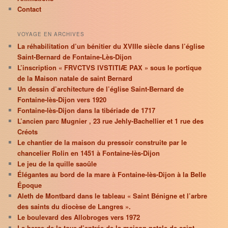
Contact
VOYAGE EN ARCHIVES
La réhabilitation d’un bénitier du XVIIIe siècle dans l’église
Saint-Bernard de Fontaine-Lès-Dijon
L’inscription « FRVCTVS IVSTITIÆ PAX » sous le portique
de la Maison natale de saint Bernard
Un dessin d’architecture de l’église Saint-Bernard de
Fontaine-lès-Dijon vers 1920
Fontaine-lès-Dijon dans la tibériade de 1717
L’ancien parc Mugnier , 23 rue Jehly-Bachellier et 1 rue des
Créots
Le chantier de la maison du pressoir construite par le
chancelier Rolin en 1451 à Fontaine-lès-Dijon
Le jeu de la quille saoûle
Élégantes au bord de la mare à Fontaine-lès-Dijon à la Belle
Époque
Aleth de Montbard dans le tableau « Saint Bénigne et l’arbre
des saints du diocèse de Langres ».
Le boulevard des Allobroges vers 1972
La herse de la tour d’entrée de la maison natale de saint