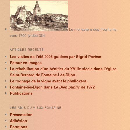
e
r
c
h
e
Le monastère des Feuillants
vers 1700 (vidéo 3D)
ARTICLES RÉCENTS
Les visites de l’été 2026 guidées par Sigrid Pavèse
Retour en images
La réhabilitation d’un bénitier du XVIIIe siècle dans l’église
Saint-Bernard de Fontaine-Lès-Dijon
Le rognage de la vigne avant le phylloxéra
Fontaine-lès-Dijon dans
Le Bien public
de 1972
Publications
LES AMIS DU VIEUX FONTAINE
Présentation
Adhésion
Parutions