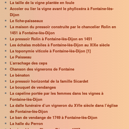
La taille de la vigne plantée en foule
Accoler ou lier la vigne avant le phylloxéra à Fontaine-lès-
Dijon
Le fiche-paisseaux
La maison du pressoir construite par le chancelier Rolin en
1451 à Fontaine-lès-Dijon
Le pressoir Rolin à Fontaine-lès-Dijon en 1451
Les échalas mobiles à Fontaine-lès-Dijon au XIXe siècle
La toponymie viticole à Fontaine-lès-Dijon [1]
Le Paisseau
L’arrachage des ceps
Chanson des vignerons de Fontaine
Le bénaton
Le pressoir horizontal de la famille Sicardet
Le bouquet de vendanges
La capeline portée par les femmes dans les vignes à
Fontaine-lès-Dijon
La dalle funéraire d’un vigneron du XVIe siècle dans l’église
de Fontaine-lès-Dijon
Le ban de vendange de 1749 à Fontaine-lès-Dijon
La halle du Perron