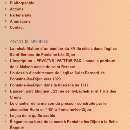
Bibliographie
Actions
Partenariats
Animations
Contact
VOYAGE EN ARCHIVES
La réhabilitation d’un bénitier du XVIIIe siècle dans l’église
Saint-Bernard de Fontaine-Lès-Dijon
L’inscription « FRVCTVS IVSTITIÆ PAX » sous le portique
de la Maison natale de saint Bernard
Un dessin d’architecture de l’église Saint-Bernard de
Fontaine-lès-Dijon vers 1920
Fontaine-lès-Dijon dans la tibériade de 1717
L’ancien parc Mugnier , 23 rue Jehly-Bachellier et 1 rue des
Créots
Le chantier de la maison du pressoir construite par le
chancelier Rolin en 1451 à Fontaine-lès-Dijon
Le jeu de la quille saoûle
Élégantes au bord de la mare à Fontaine-lès-Dijon à la Belle
Époque